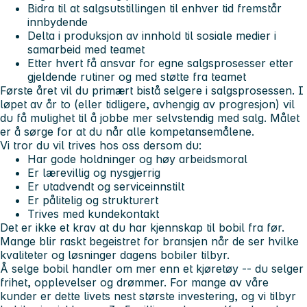
Bidra til at salgsutstillingen til enhver tid fremstår
innbydende
Delta i produksjon av innhold til sosiale medier i
samarbeid med teamet
Etter hvert få ansvar for egne salgsprosesser etter
gjeldende rutiner og med støtte fra teamet
Første året vil du primært bistå selgere i salgsprosessen. I
løpet av år to (eller tidligere, avhengig av progresjon) vil
du få mulighet til å jobbe mer selvstendig med salg. Målet
er å sørge for at du når alle kompetansemålene.
Vi tror du vil trives hos oss dersom du:
Har gode holdninger og høy arbeidsmoral
Er lærevillig og nysgjerrig
Er utadvendt og serviceinnstilt
Er pålitelig og strukturert
Trives med kundekontakt
Det er ikke et krav at du har kjennskap til bobil fra før.
Mange blir raskt begeistret for bransjen når de ser hvilke
kvaliteter og løsninger dagens bobiler tilbyr.
Å selge bobil handler om mer enn et kjøretøy -- du selger
frihet, opplevelser og drømmer. For mange av våre
kunder er dette livets nest største investering, og vi tilbyr