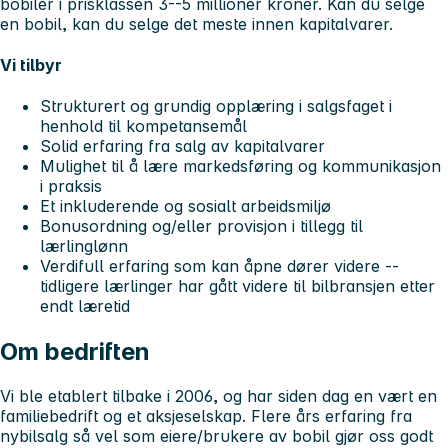
bobiler i prisklassen 3--5 millioner kroner. Kan du selge
en bobil, kan du selge det meste innen kapitalvarer.
Vi tilbyr
Strukturert og grundig opplæring i salgsfaget i
henhold til kompetansemål
Solid erfaring fra salg av kapitalvarer
Mulighet til å lære markedsføring og kommunikasjon
i praksis
Et inkluderende og sosialt arbeidsmiljø
Bonusordning og/eller provisjon i tillegg til
lærlinglønn
Verdifull erfaring som kan åpne dører videre --
tidligere lærlinger har gått videre til bilbransjen etter
endt læretid
Om bedriften
Vi ble etablert tilbake i 2006, og har siden dag en vært en
familiebedrift og et aksjeselskap. Flere års erfaring fra
nybilsalg så vel som eiere/brukere av bobil gjør oss godt