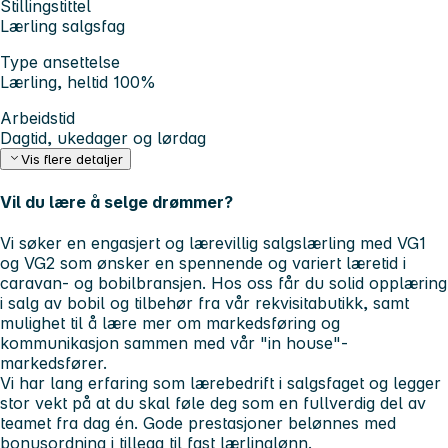
Stillingstittel
Lærling salgsfag
Type ansettelse
Lærling, heltid 100%
Arbeidstid
Dagtid, ukedager og lørdag
Vis flere detaljer
Vil du lære å selge drømmer?
Vi søker en engasjert og lærevillig
salgslærling
med VG1
og VG2 som ønsker en spennende og variert læretid i
caravan- og bobilbransjen. Hos oss får du solid opplæring
i salg av bobil og tilbehør fra vår rekvisitabutikk, samt
mulighet til å lære mer om markedsføring og
kommunikasjon sammen med vår "in house"-
markedsfører.
Vi har lang erfaring som lærebedrift i salgsfaget og legger
stor vekt på at du skal føle deg som en fullverdig del av
teamet fra dag én. Gode prestasjoner belønnes med
bonusordning i tillegg til fast lærlinglønn.