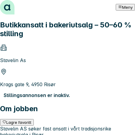
Hopp til innhold
Meny
Butikkansatt i bakeriutsalg – 50–60 %
stilling
Stavelin As
Krags gate 9, 4950 Risør
Stillingsannonsen er inaktiv.
Om jobben
Lagre favoritt
Stavelin AS søker fast ansatt i vårt tradisjonsrike
bakeriutsalg i Risør