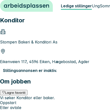
Hopp til innhold
Ledige stillinger
Ung
Somm
Konditor
Stompen Bakeri & Konditori As
Eikenveien 117, 4596 Eiken, Hægebostad, Agder
Stillingsannonsen er inaktiv.
Om jobben
Lagre favoritt
Vi søker Konditor eller baker.
Oppstart
Etter avtale