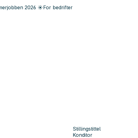
erjobben
2026
☀️
For bedrifter
Stillingstittel
Konditor