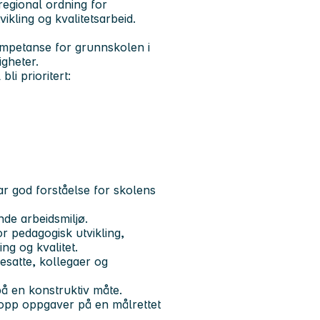
regional ordning for
ikling og kvalitetsarbeid.
ompetanse for grunnskolen i
igheter.
li prioritert:
ar god forståelse for skolens
nde arbeidsmiljø.
or pedagogisk utvikling,
g og kvalitet.
resatte, kollegaer og
på en konstruktiv måte.
er opp oppgaver på en målrettet