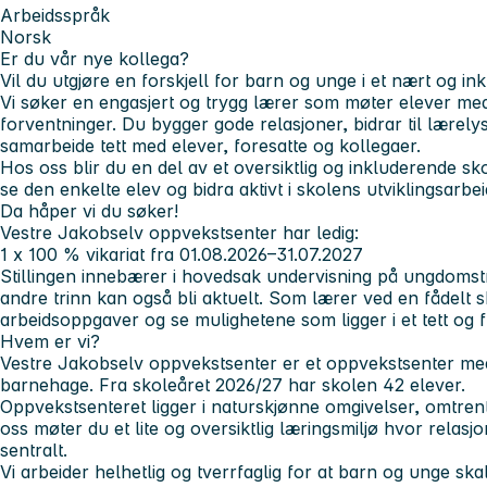
Arbeidsspråk
Norsk
Er du vår nye kollega?
Vil du utgjøre en forskjell for barn og unge i et nært og i
Vi søker en engasjert og trygg lærer som møter elever me
forventninger. Du bygger gode relasjoner, bidrar til lærely
samarbeide tett med elever, foresatte og kollegaer.
Hos oss blir du en del av et oversiktlig og inkluderende sko
se den enkelte elev og bidra aktivt i skolens utviklingsarbei
Da håper vi du søker!
Vestre Jakobselv oppvekstsenter har ledig:
1 x 100 % vikariat fra 01.08.2026–31.07.2027
Stillingen innebærer i hovedsak undervisning på ungdomst
andre trinn kan også bli aktuelt. Som lærer ved en fådelt 
arbeidsoppgaver og se mulighetene som ligger i et tett og f
Hvem er vi?
Vestre Jakobselv oppvekstsenter er et oppvekstsenter med 
barnehage. Fra skoleåret 2026/27 har skolen 42 elever.
Oppvekstsenteret ligger i naturskjønne omgivelser, omtre
oss møter du et lite og oversiktlig læringsmiljø hvor relasjo
sentralt.
Vi arbeider helhetlig og tverrfaglig for at barn og unge ska