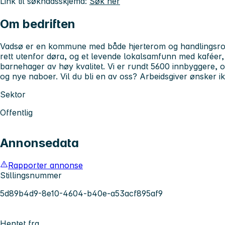
Link til søknadsskjema:
Søk her
Om bedriften
Vadsø er en kommune med både hjerterom og handlingsro
rett utenfor døra, og et levende lokalsamfunn med kaféer, 
barnehager av høy kvalitet. Vi er rundt 5600 innbyggere, og
og nye naboer. Vil du bli en av oss? Arbeidsgiver ønsker 
Sektor
Offentlig
Annonsedata
Rapporter annonse
Stillingsnummer
5d89b4d9-8e10-4604-b40e-a53acf895af9
Hentet fra