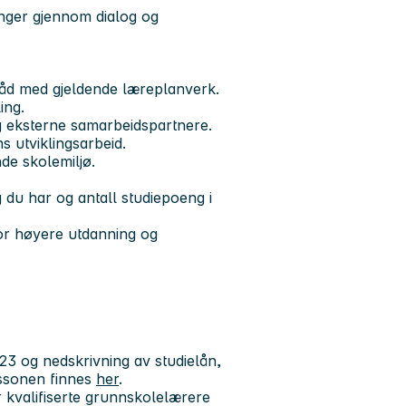
sninger gjennom dialog og
råd med gjeldende læreplanverk.
ing.
g eksterne samarbeidspartnere.
ns utviklingsarbeid.
de skolemiljø.
g du har og antall studiepoeng i
for høyere utdanning og
23 og nedskrivning av studielån,
kssonen finnes
her
.
r kvalifiserte grunnskolelærere