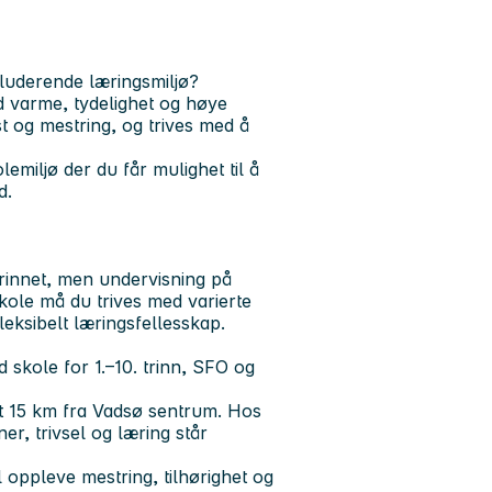
nkluderende læringsmiljø?
d varme, tydelighet og høye
st og mestring, og trives med å
lemiljø der du får mulighet til å
d.
rinnet, men undervisning på
skole må du trives med varierte
leksibelt læringsfellesskap.
skole for 1.–10. trinn, SFO og
nt 15 km fra Vadsø sentrum. Hos
ner, trivsel og læring står
l oppleve mestring, tilhørighet og