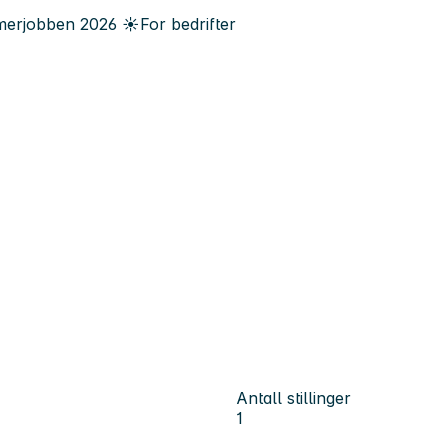
erjobben
2026
☀️
For bedrifter
Antall stillinger
1