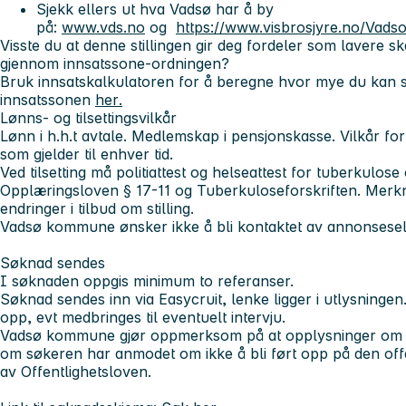
Sjekk ellers ut hva Vadsø har å by
på:
www.vds.no
og
https://www.visbrosjyre.no/Va
Visste du at denne stillingen gir deg fordeler som lavere s
gjennom innsatssone-ordningen?
Bruk
innsatskalkulatoren
for å beregne hvor mye du kan 
innsatssonen
her
.
Lønns- og tilsettingsvilkår
Lønn i h.h.t avtale. Medlemskap i pensjonskasse. Vilkår for 
som gjelder til enhver tid.
Ved tilsetting må politiattest og helseattest for tuberkulos
Opplæringsloven § 17-11 og Tuberkuloseforskriften. Merkn
endringer i tilbud om stilling.
Vadsø kommune ønsker ikke å bli kontaktet av annonsesel
Søknad sendes
I søknaden oppgis minimum to referanser.
Søknad sendes inn via Easycruit, lenke ligger i utlysningen
opp, evt medbringes til eventuelt intervju.
Vadsø kommune gjør oppmerksom på at opplysninger om søk
om søkeren har anmodet om ikke å bli ført opp på den offen
av Offentlighetsloven.