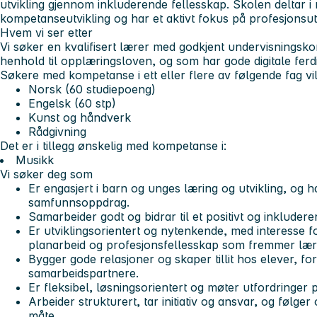
utvikling gjennom inkluderende fellesskap. Skolen deltar i 
kompetanseutvikling og har et aktivt fokus på profesjonsutv
Hvem vi ser etter
Vi søker en kvalifisert lærer med godkjent undervisningsk
henhold til opplæringsloven, og som har gode digitale ferd
Søkere med kompetanse i ett eller flere av følgende fag vil b
Norsk (60 studiepoeng)
Engelsk (60 stp)
Kunst og håndverk
Rådgivning
Det er i tillegg ønskelig med kompetanse i:
Musikk
Vi søker deg som
Er engasjert i barn og unges læring og utvikling, og h
samfunnsoppdrag.
Samarbeider godt og bidrar til et positivt og inkludere
Er utviklingsorientert og nytenkende, med interesse f
planarbeid og profesjonsfellesskap som fremmer lærin
Bygger gode relasjoner og skaper tillit hos elever, fo
samarbeidspartnere.
Er fleksibel, løsningsorientert og møter utfordringer 
Arbeider strukturert, tar initiativ og ansvar, og følg
måte.