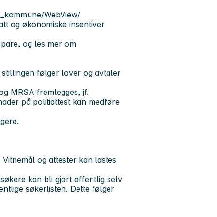
dso_kommune/WebView/
katt og økonomiske insentiver
spare, og les mer om
stillingen følger lover og avtaler
e og MRSA fremlegges, jf.
ader på politiattest kan medføre
gere.
. Vitnemål og attester kan lastes
ere kan bli gjort offentlig selv
tlige søkerlisten. Dette følger