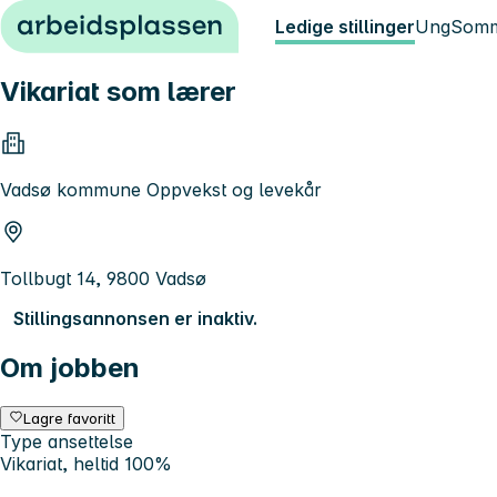
Hopp til innhold
Ledige stillinger
Ung
Somm
Vikariat som lærer
Vadsø kommune Oppvekst og levekår
Tollbugt 14, 9800 Vadsø
Stillingsannonsen er inaktiv.
Om jobben
Lagre favoritt
Type ansettelse
Vikariat, heltid 100%