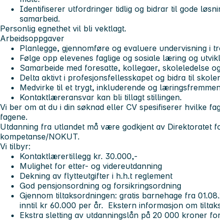
Identifiserer utfordringer tidlig og bidrar til gode lø
samarbeid.
Personlig egnethet vil bli vektlagt.
Arbeidsoppgaver
Planlegge, gjennomføre og evaluere undervisning i t
Følge opp elevenes faglige og sosiale læring og utvikl
Samarbeide med foresatte, kollegaer, skoleledelse o
Delta aktivt i profesjonsfellesskapet og bidra til skole
Medvirke til et trygt, inkluderende og læringsfremmen
Kontaktlæreransvar kan bli tillagt stillingen.
Vi ber om at du i din søknad eller CV spesifiserer hvilke fa
fagene.
Utdanning fra utlandet må være godkjent av Direktoratet 
kompetanse/NOKUT.
Vi tilbyr:
Kontaktlærertillegg kr. 30.000,-
Mulighet for etter- og videreutdanning
Dekning av flytteutgifter i h.h.t reglement
God pensjonsordning og forsikringsordning
Gjennom tiltaksordningen: gratis barnehage fra 01.08.
inntil kr 60.000 per år. Ekstern informasjon om tilta
Ekstra sletting av utdanningslån på 20 000 kroner fo