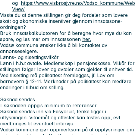
og
https://www.visbrosjyre.no/Vadso_kommune/Web
View/
Visste du at denne stillingen gir deg fordeler som lavere
skatt og økonomiske insentiver gjennom innsatssone-
ordningen?
Bruk
innsatskalkulatoren
for å beregne hvor mye du kan
spare, og les mer om innsatssonen
her
.
Vadsø kommune ønsker ikke å bli kontaktet av
annonseselgere.
Lønns- og tilsettingsvilkår
Lønn i h.h.t avtale. Medlemskap i pensjonskasse. Vilkår for
stillingen følger lover og avtaler som gjelder til enhver tid.
Ved tilsetting må politiattest fremlegges, jf. Lov om
barnevern § 12-11. Merknader på politiattest kan medføre
endringer i tilbud om stilling.
Søknad sendes
I søknaden oppgis minimum to referanser.
Søknad sendes inn via Easycruit, lenke ligger i
utlysningen. Vitnemål og attester kan lastes opp, evt
medbringes til eventuelt intervju.
Vadsø kommune gjør oppmerksom på at opplysninger om