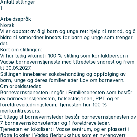
Antall stillinger
1
Arbeidsspråk
Norsk
Vi er opptatt av å gi barn og unge rett hjelp til rett tid, og å
bidra til samordnet innsats for barn og unge som trenger
det.
Kort om stillingen
:
Vi har ledig vikariat i 100 % stilling som kontaktperson i
Vadsø barnevernstjeneste med tiltredelse snarest og frem
til 30.09.2027.
Stillingen innebærer saksbehandling og oppfølging av
barn, unge og deres familier etter Lov om barnevern.
Om arbeidsstedet
:
Barnevernstjenesten inngår i Familietjenesten som består
av barnevernstjenesten, helsestasjonen, PPT og et
foreldreveiledningsteam. Tjenesten har 100 %
merkantilressurs.
I tillegg til barnevernsleder består barnevernstjenesten av
7 barnevernskonsulenter og 1 foreldreveileder.
Tjenesten er lokalisert i Vadsø sentrum, og er plassert i
flotte lokaler i Vadsø flerbrukshus som er nyrenovert.