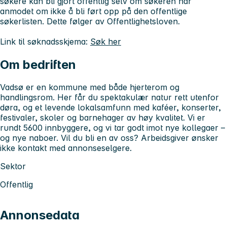
søkere kan bli gjort offentlig selv om søkeren har
anmodet om ikke å bli ført opp på den offentlige
søkerlisten. Dette følger av Offentlighetsloven.
Link til søknadsskjema:
Søk her
Om bedriften
Vadsø er en kommune med både hjerterom og
handlingsrom. Her får du spektakulær natur rett utenfor
døra, og et levende lokalsamfunn med kaféer, konserter,
festivaler, skoler og barnehager av høy kvalitet. Vi er
rundt 5600 innbyggere, og vi tar godt imot nye kollegaer –
og nye naboer. Vil du bli en av oss? Arbeidsgiver ønsker
ikke kontakt med annonseselgere.
Sektor
Offentlig
Annonsedata