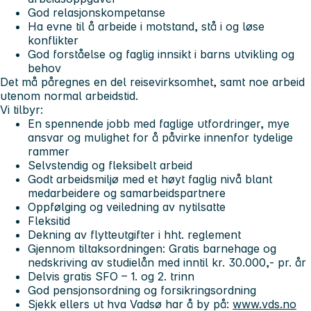
God relasjonskompetanse
Ha evne til å arbeide i motstand, stå i og løse
konflikter
God forståelse og faglig innsikt i barns utvikling og
behov
Det må påregnes en del reisevirksomhet, samt noe arbeid
utenom normal arbeidstid.
Vi tilbyr:
En spennende jobb med faglige utfordringer, mye
ansvar og mulighet for å påvirke innenfor tydelige
rammer
Selvstendig og fleksibelt arbeid
Godt arbeidsmiljø med et høyt faglig nivå blant
medarbeidere og samarbeidspartnere
Oppfølging og veiledning av nytilsatte
Fleksitid
Dekning av flytteutgifter i hht. reglement
Gjennom tiltaksordningen: Gratis barnehage og
nedskriving av studielån med inntil kr. 30.000,- pr. år
Delvis gratis SFO – 1. og 2. trinn
God pensjonsordning og forsikringsordning
Sjekk ellers ut hva Vadsø har å by på:
www.vds.no