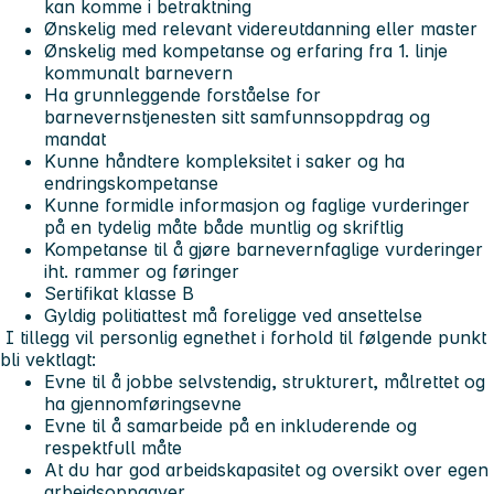
kan komme i betraktning
Ønskelig med relevant videreutdanning eller master
Ønskelig med kompetanse og erfaring fra 1. linje
kommunalt barnevern
Ha grunnleggende forståelse for
barnevernstjenesten sitt samfunnsoppdrag og
mandat
Kunne håndtere kompleksitet i saker og ha
endringskompetanse
Kunne formidle informasjon og faglige vurderinger
på en tydelig måte både muntlig og skriftlig
Kompetanse til å gjøre barnevernfaglige vurderinger
iht. rammer og føringer
Sertifikat klasse B
Gyldig politiattest må foreligge ved ansettelse
I tillegg vil personlig egnethet i forhold til følgende punkt
bli vektlagt:
Evne til å jobbe selvstendig, strukturert, målrettet og
ha gjennomføringsevne
Evne til å samarbeide på en inkluderende og
respektfull måte
At du har god arbeidskapasitet og oversikt over egen
arbeidsoppgaver