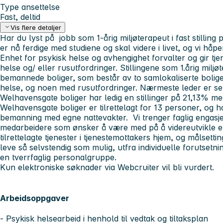
Type ansettelse
Fast, deltid
Vis flere detaljer
Har du lyst på jobb som 1-årig miljøterapeut i fast stilling
er nå ferdige med studiene og skal videre i livet, og vi håpe
Enhet for psykisk helse og avhengighet forvalter og gir tje
helse og/ eller rusutfordringer. Stillingene som 1.årig miljø
bemannede boliger, som består av to samlokaliserte bolig
helse, og noen med rusutfordringer. Nærmeste leder er se
Welhavensgate boliger har ledig en stillinger på 21,13% med
Welhavensgate boliger er tilrettelagt for 13 personer, og 
bemanning med egne nattevakter. Vi trenger faglig engasje
medarbeidere som ønsker å være med på å videreutvikle en 
tilrettelagte tjenester i tjenestemottakers hjem, og målsett
leve så selvstendig som mulig, utfra individuelle forutsetni
en tverrfaglig personalgruppe.
Kun elektroniske søknader via Webcruiter vil bli vurdert.
Arbeidsoppgaver
- Psykisk helsearbeid i henhold til vedtak og tiltaksplan