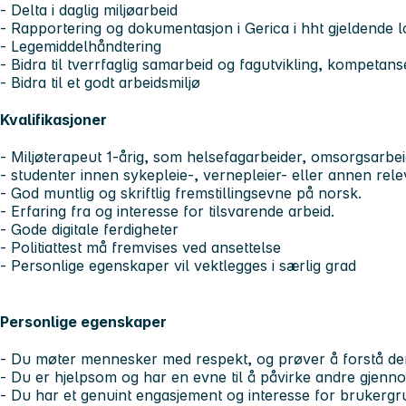
- Delta i daglig miljøarbeid
- Rapportering og dokumentasjon i Gerica i hht gjeldende 
- Legemiddelhåndtering
- Bidra til tverrfaglig samarbeid og fagutvikling, kompeta
- Bidra til et godt arbeidsmiljø
Kvalifikasjoner
- Miljøterapeut 1-årig, som helsefagarbeider, omsorgsarbe
- studenter innen sykepleie-, vernepleier- eller annen rele
- God muntlig og skriftlig fremstillingsevne på norsk.
- Erfaring fra og interesse for tilsvarende arbeid.
- Gode digitale ferdigheter
- Politiattest må fremvises ved ansettelse
- Personlige egenskaper vil vektlegges i særlig grad
Personlige egenskaper
- Du møter mennesker med respekt, og prøver å forstå der
- Du er hjelpsom og har en evne til å påvirke andre gjenn
- Du har et genuint engasjement og interesse for brukerg