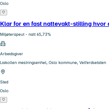
Oslo
Klar for en fast nattevakt-stilling hvor
Miljøterapeut - natt 65,73%
Arbeidsgiver
Liakollen mestringsenhet, Oslo kommune, Velferdsetaten
Sted
Oslo