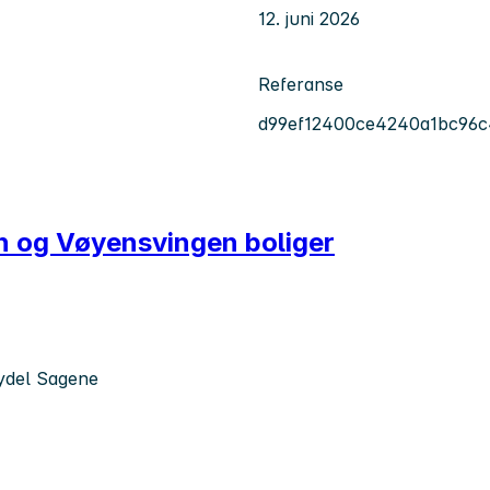
12. juni 2026
Referanse
d99ef12400ce4240a1bc96
en og Vøyensvingen boliger
ydel Sagene