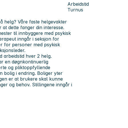
Arbeidstid
Turnus
 på helg? Våre faste helgevakter
r at dette fanger din interesse.
nester til innbyggere med psykisk
terapeut inngår i seksjon for
er for personer med psykisk
ksjonsleder.
 arbeidstid hver 2 helg.
har en døgnkontinuerlig
rte og pliktoppfyllende
bolig i endring. Boliger yter
ingen er at brukere skal kunne
nger og behov. Stillingene inngår i