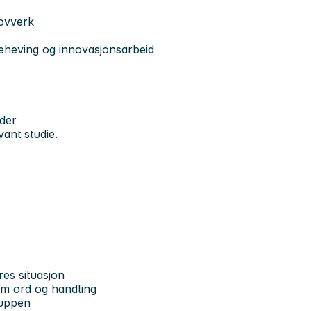
lovverk
nseheving og innovasjonsarbeid
ider
vant studie.
es situasjon
om ord og handling
ruppen