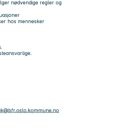
ølger nødvendige regler og
tuasjoner
urser hos mennesker
.
steansvarlige.
evik@bfr.oslo.kommune.no