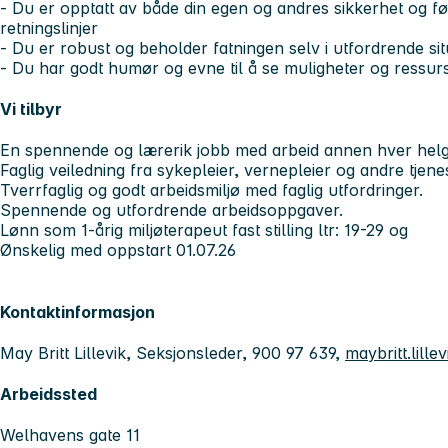
- Du er opptatt av både din egen og andres sikkerhet og f
retningslinjer
- Du er robust og beholder fatningen selv i utfordrende si
- Du har godt humør og evne til å se muligheter og ress
Vi tilbyr
En spennende og lærerik jobb med arbeid annen hver helg
Faglig veiledning fra sykepleier, vernepleier og andre tjene
Tverrfaglig og godt arbeidsmiljø med faglig utfordringer.
Spennende og utfordrende arbeidsoppgaver.
Lønn som 1-årig miljøterapeut fast stilling ltr: 19-29 og
Ønskelig med oppstart 01.07.26
Kontaktinformasjon
May Britt Lillevik, Seksjonsleder, 900 97 639,
maybritt.lill
Arbeidssted
Welhavens gate 11