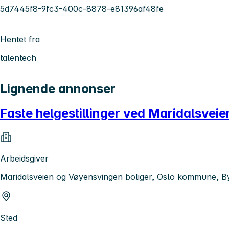
5d7445f8-9fc3-400c-8878-e81396af48fe
Hentet fra
talentech
Lignende annonser
Faste helgestillinger ved Maridalsvei
Arbeidsgiver
Maridalsveien og Vøyensvingen boliger, Oslo kommune, B
Sted