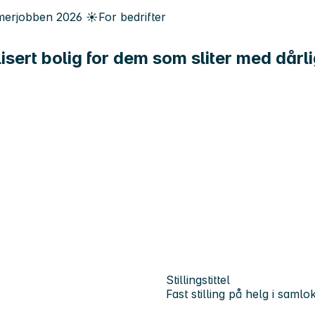
erjobben
2026
☀️
For bedrifter
alisert bolig for dem som sliter med dår
Stillingstittel
Fast stilling på helg i samlok