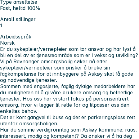
Type ansettelse
Fast, heltid 100%
Antall stillinger
1
Arbeidsspråk
Norsk
Er du sykepleier/vernepleier som tar ansvar og har lyst å
bli en del av et tjenesteområde som er i vekst og utvikling?
Vi på Ravnanger omsorgsbolig søker nå etter
sykepleier/vernepleier som ønsker å bruke sin
fagkompetanse for at innbyggere på Askøy skal få gode
og nødvendige tjenester.
Sammen med engasjerte, faglig dyktige medarbeidere har
du muligheten til å gi våre brukere omsorg og helhetlige
tjenester. Hos oss har vi stort fokus på personsentrert
omsorg, hvor vi legger til rette for og tilpasser oss den
enkeltes behov.
Det er kort gangvei til buss og det er parkeringsplass rett
utenfor omsorgsboligen.
Har du samme verdigrunnlag som Askøy kommune; raus.
interessert, modig og kompetent? Da ønsker vi å ha deg