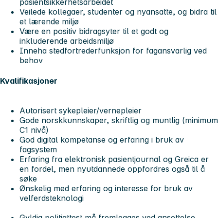
pasientsikkerhetsarbeidet
Veilede kollegaer, studenter og nyansatte, og bidra til
et lærende miljø
Være en positiv bidragsyter til et godt og
inkluderende arbeidsmiljø
Inneha stedfortrederfunksjon for fagansvarlig ved
behov
Kvalifikasjoner
Autorisert sykepleier/vernepleier
Gode norskkunnskaper, skriftlig og muntlig (minimum
C1 nivå)
God digital kompetanse og erfaring i bruk av
fagsystem
Erfaring fra elektronisk pasientjournal og Greica er
en fordel, men nyutdannede oppfordres også til å
søke
Ønskelig med erfaring og interesse for bruk av
velferdsteknologi
Gyldig politiattest må fremlegges ved ansettelse