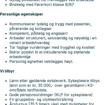
Ønskelig med Førerkort klasse B/B7
Personlige egenskaper
Kommuniserer tydelig og trygg med pasienter,
pårørende og kollegaer
Kompetent, pålitelig og engasjert
Arbeider strukturert, selvstendig og nøyaktig i en
variert arbeidshverdag
Tar faglige vurderinger med trygghet og kvalitet
Bidrar positivt til et inkluderende og støttende
arbeidsmiljø
Personlig egnethet vektlegges høyt.
Vi tilbyr
Lønn etter gjeldende avtaleverk. Sykepleiere tilbys
lønn som er kr. 35 000,- over garantilønn i KS-
områdets tariffavtale.
Gode pensjonsordninger (KLP for sykepleiere)
Fri gruppelivs- og ulykkesforsikring
Årsturnus (35,5 timers uke) med muligheter for