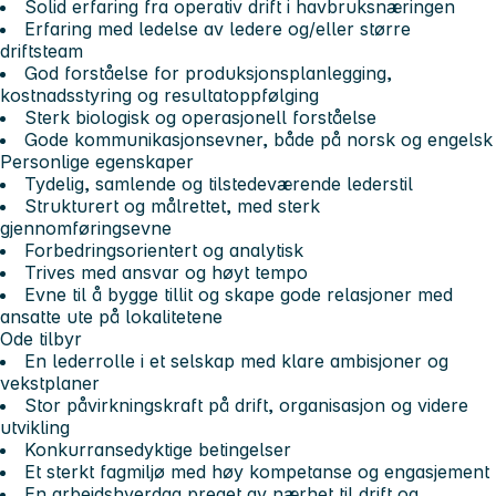
Solid erfaring fra operativ drift i havbruksnæringen
Erfaring med ledelse av ledere og/eller større
driftsteam
God forståelse for produksjonsplanlegging,
kostnadsstyring og resultatoppfølging
Sterk biologisk og operasjonell forståelse
Gode kommunikasjonsevner, både på norsk og engelsk
Personlige egenskaper
Tydelig, samlende og tilstedeværende lederstil
Strukturert og målrettet, med sterk
gjennomføringsevne
Forbedringsorientert og analytisk
Trives med ansvar og høyt tempo
Evne til å bygge tillit og skape gode relasjoner med
ansatte ute på lokalitetene
Ode tilbyr
En lederrolle i et selskap med klare ambisjoner og
vekstplaner
Stor påvirkningskraft på drift, organisasjon og videre
utvikling
Konkurransedyktige betingelser
Et sterkt fagmiljø med høy kompetanse og engasjement
En arbeidshverdag preget av nærhet til drift og