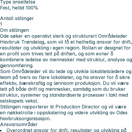
Type ansettelse
Fast, heltid 100%
Antall stillinger
1
Om stillingen
Ode søker en operativt sterk og strukturert Områdeleder
Havbruk Trøndelag, som vil få et helhetlig ansvar for drift,
resultater og utvikling i egen region. Rollen er designet for
en profil som trives tett på driften, og som evner å
kombinere ledelse av mennesker med struktur, analyse og
gjennomføring.
Som Områdeleder vil du lede og utvikle lokalitetsledere og
team på tvers av flere lokaliteter, og ha ansvar for å sikre
effektiv, bærekraftig og lønnsom produksjon. Du vil være
tett på både drift og mennesker, samtidig som du bruker
struktur, systemer og standardiserte prosesser i takt med
selskapets vekst.
Stillingen rapporterer til Production Director og vil være
en nøkkelrolle i oppskalering og videre utvikling av Odes
havbruksorganisasjon.
Ansvarsområder
Overordnet ansvar for drift, resultater og utvikling på