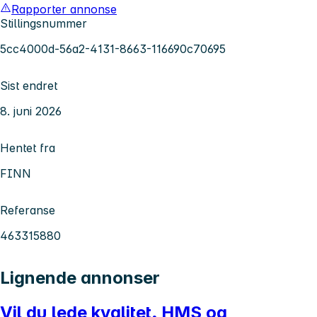
Rapporter annonse
Stillingsnummer
5cc4000d-56a2-4131-8663-116690c70695
Sist endret
8. juni 2026
Hentet fra
FINN
Referanse
463315880
Lignende annonser
Vil du lede kvalitet, HMS og