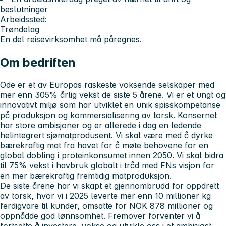
beslutninger
Arbeidssted:
Trøndelag
En del reisevirksomhet må påregnes.
Om bedriften
Ode er et av Europas raskeste voksende selskaper med
mer enn 305% årlig vekst de siste 5 årene. Vi er et ungt og
innovativt miljø som har utviklet en unik spisskompetanse
på produksjon og kommersialisering av torsk. Konsernet
har store ambisjoner og er allerede i dag en ledende
helintegrert sjømatprodusent. Vi skal være med å dyrke
bærekraftig mat fra havet for å møte behovene for en
global dobling i proteinkonsumet innen 2050. Vi skal bidra
til 75% vekst i havbruk globalt i tråd med FNs visjon for
en mer bærekraftig fremtidig matproduksjon.
De siste årene har vi skapt et gjennombrudd for oppdrett
av torsk, hvor vi i 2025 leverte mer enn 10 millioner kg
ferdigvare til kunder, omsatte for NOK 878 millioner og
oppnådde god lønnsomhet. Fremover forventer vi å
fortsette å investere, vokse og utvikle oss i et ambisiøst