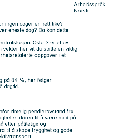
Arbeidsspråk
Norsk
r ingen dager er helt like?
hver eneste dag? Da kan dette
entralstasjon. Oslo S er et av
vekter her vil du spille en viktig
erhetsrelaterte oppgaver i et
ing på 84 %, her følger
 dagtid.
nfor rimelig pendleravstand fra
igheten døren til å være med på
 etter pålitelige og
ra til å skape trygghet og gode
ktivtransport.