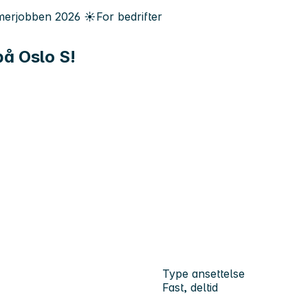
erjobben
2026
☀️
For bedrifter
 på Oslo S!
Type ansettelse
Fast, deltid