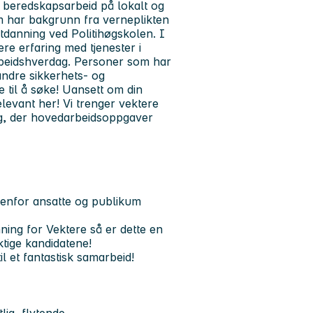
 beredskapsarbeid på lokalt og
om har bakgrunn fra verneplikten
utdanning ved Politihøgskolen. I
ere erfaring med tjenester i
arbeidshverdag. Personer som har
andre sikkerhets- og
 til å søke! Uansett om din
elevant her! Vi trenger vektere
ng, der hovedarbeidsoppgaver
venfor ansatte og publikum
ing for Vektere så er dette en
ktige kandidatene!
il et fantastisk samarbeid!