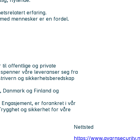
ig, flytende.
tsrelatert erfaring.
d med mennesker er en fordel.
il offentlige og private
 spenner våre leveranser seg fra
ustrivern og sikkerhetsberedskap
e, Danmark og Finland og
 Engasjement, er forankret i vår
Trygghet og sikkerhet for våre
.
Nettsted
https://www.avarnsecurity.