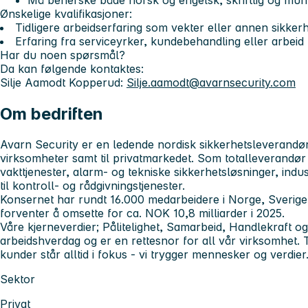
Må beherske både norsk og engelsk, skriftlig og muntl
Ønskelige kvalifikasjoner:
Tidligere arbeidserfaring som vekter eller annen sikkerhe
Erfaring fra serviceyrker, kundebehandling eller arbei
Har du noen spørsmål?
Da kan følgende kontaktes:
Silje Aamodt Kopperud:
Silje.aamodt@avarnsecurity.com
Om bedriften
Avarn Security er en ledende nordisk sikkerhetsleverandør t
virksomheter samt til privatmarkedet. Som totalleverandør
vakttjenester, alarm- og tekniske sikkerhetsløsninger, ind
til kontroll- og rådgivningstjenester.
Konsernet har rundt 16.000 medarbeidere i Norge, Sverig
forventer å omsette for ca. NOK 10,8 milliarder i 2025.
Våre kjerneverdier; Pålitelighet, Samarbeid, Handlekraft og
arbeidshverdag og er en rettesnor for all vår virksomhet. 
kunder står alltid i fokus - vi trygger mennesker og verdier
Sektor
Privat