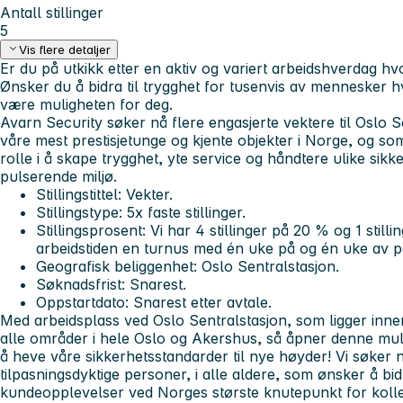
Antall stillinger
5
Vis flere detaljer
Er du på utkikk etter en aktiv og variert arbeidshverdag hvo
Ønsker du å bidra til trygghet for tusenvis av mennesker 
være muligheten for deg.
Avarn Security søker nå flere engasjerte vektere til Oslo S
våre mest prestisjetunge og kjente objekter i Norge, og som 
rolle i å skape trygghet, yte service og håndtere ulike sikk
pulserende miljø.
Stillingstittel: Vekter.
Stillingstype: 5x faste stillinger.
Stillingsprosent: Vi har 4 stillinger på 20 % og 1 still
arbeidstiden en turnus med én uke på og én uke av på
Geografisk beliggenhet: Oslo Sentralstasjon.
Søknadsfrist: Snarest.
Oppstartdato: Snarest etter avtale.
Med arbeidsplass ved Oslo Sentralstasjon, som ligger inne
alle områder i hele Oslo og Akershus, så åpner denne mul
å heve våre sikkerhetsstandarder til nye høyder! Vi søker nå
tilpasningsdyktige personer, i alle aldere, som ønsker å bid
kundeopplevelser ved Norges største knutepunkt for kolle