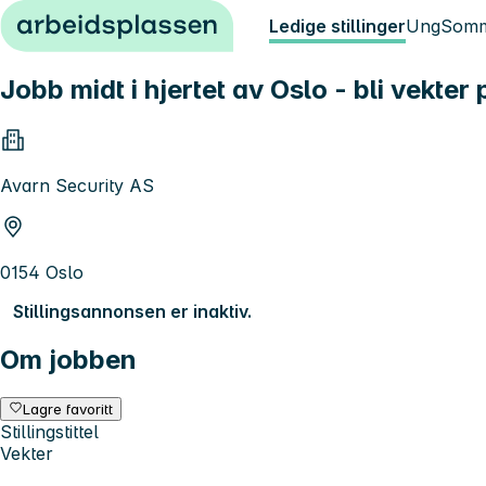
Hopp til innhold
Ledige stillinger
Ung
Somm
Jobb midt i hjertet av Oslo - bli vekter
Avarn Security AS
0154 Oslo
Stillingsannonsen er inaktiv.
Om jobben
Lagre favoritt
Stillingstittel
Vekter