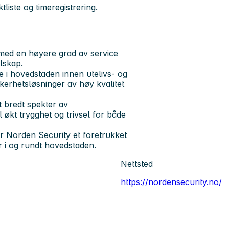
tliste og timeregistrering.
med en høyere grad av service
elskap.
e i hovedstaden innen utelivs- og
kkerhetsløsninger av høy kvalitet
t bredt spekter av
l økt trygghet og trivsel for både
er Norden Security et foretrukket
r i og rundt hovedstaden.
Nettsted
https://nordensecurity.no/