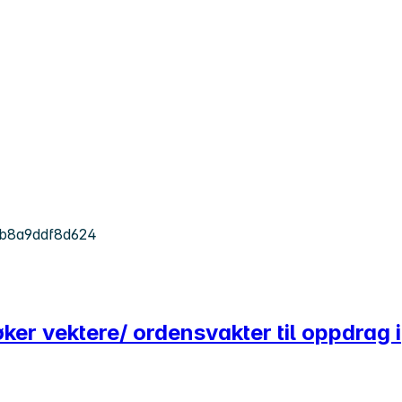
-b8a9ddf8d624
øker vektere/ ordensvakter til oppdrag i