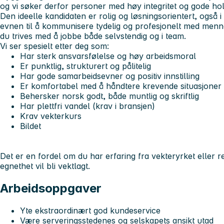
og vi søker derfor personer med høy integritet og gode hol
Den ideelle kandidaten er rolig og løsningsorientert, også i
evnen til å kommunisere tydelig og profesjonelt med menn
du trives med å jobbe både selvstendig og i team.
Vi ser spesielt etter deg som:
Har sterk ansvarsfølelse og høy arbeidsmoral
Er punktlig, strukturert og pålitelig
Har gode samarbeidsevner og positiv innstilling
Er komfortabel med å håndtere krevende situasjoner 
Behersker norsk godt, både muntlig og skriftlig
Har plettfri vandel (krav i bransjen)
Krav vekterkurs
Bildet
Det er en fordel om du har erfaring fra vekteryrket eller
egnethet vil bli vektlagt.
Arbeidsoppgaver
Yte ekstraordinært god kundeservice
Være serveringsstedenes og selskapets ansikt utad