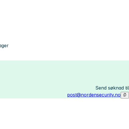
dager
Send søknad til
post@nordensecurity.no