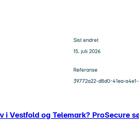
Sist endret
15. juli 2026
Referanse
39772a22-d8d0-41ea-a4e1
eliv i Vestfold og Telemark? ProSecure s