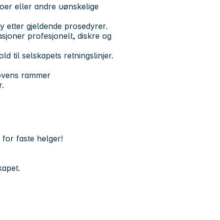
koer eller andre uønskelige
 etter gjeldende prosedyrer.
sjoner profesjonelt, diskre og
 til selskapets retningslinjer.
llovens rammer
r.
for faste helger!
kapet.