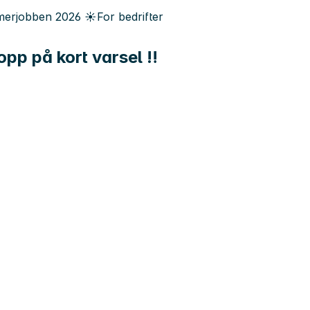
erjobben
2026
☀️
For bedrifter
opp på kort varsel ‼️