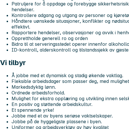
Patruljere for å oppdage og forebygge sikkerhetsrisi
hendelser.
Kontrollere adgang og utgang av personer og kjøretøy
Håndtere uønskede situasjoner, konflikter og nødsitua
effektivt.
Rapportere hendelser, observasjoner og avvik i henhold
Opprettholde generell ro og orden
Bidra til at serveringsstedet operer innenfor alkoho
ID-kontroll, alderskontroll og tilstandssjekk av gjeste
Vi tilbyr
Å jobbe med et dynamisk og stadig økende vaktlag.
Fleksible arbeidsdager som passer deg, med mulighet 
Markedsdyktig lønn.
Ordnede arbeidsforhold.
Mulighet for ekstra opplæring og utvikling innen sels
En positiv og støttende arbeidskultur.
Et spennende yrke!
Jobbe med et av byens seriøse vaktselskaper.
Jobbe på de hyggeligste plassene i byen.
Uniformer og arbeidsverktøy av høy kvalitet