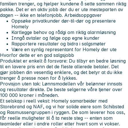
familien trenger, og hjelper kundene å sette sammen riktig
pakke. Det er en aktiv jobb der du er ute mesteparten av
dagen -- ikke en telefonjobb.
Arbeidsoppgaver
Oppsøke privatkunder dør-til-dør og presentere
Homely
Kartlegge behov og rådgi om riktig alarmløsning
Inngå avtaler og følge opp egne kunder
Rapportere resultater og bidra i salgsmøter
Være en synlig representant for Homely der ute
Hvorfor dette er en god salgsjobb
Produktet er enkelt å forsvare:
Du tilbyr en bedre løsning
til en lavere pris enn det de fleste allerede betaler. Det
gjør jobben din vesentlig enklere, og det betyr at du ikke
trenger å presse noen for å lykkes.
Provisjon uten tak:
Lønnsmodellen vår belønner innsats
og resultater direkte. De beste selgerne våre tjener over
100 000 kroner i måneden.
Et selskap i reell vekst:
Homely samarbeider med
Storebrand og NAF, og vi har solide eiere som Schibsted
og Rasmussengruppen i ryggen. De som leverer hos oss,
får reelle muligheter til å ta neste steg -- enten som
teamleder eller i andre roller etter hvert som vi vokser.