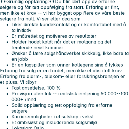
**Grundig opplæring:**Du blir lært opp av erfarne
selgere og får tett oppfølging fra start. Erfaring er fint,
men ikke et krav -- vi har bygget opp flere av våre beste
selgere fra null.
Vi ser etter deg som
Liker direkte kundekontakt og er komfortabel med å
ta initiativ
Er målrettet og motiveres av resultater
Holder hodet kaldt når det er motgang og det
femtende neiet kommer
Ønsker å lære salgshåndverket skikkelig, ikke bare ta
en jobb
Er en lagspiller som unner kollegene sine å lykkes
Erfaring fra salg er en fordel, men ikke et absolutt krav.
Erfaring fra alarm-, telekom- eller forsikringsbransjen er
et pluss.
Vi tilbyr
Fast ansettelse, 100 %
Provisjon uten tak -- realistisk inntjening 50 000--100
000+ /mnd
Solid opplæring og tett oppfølging fra erfarne
selgere
Karrieremuligheter i et selskap i vekst
Et ambisiøst og inkluderende salgsmiljø
Lokasjon: Oslo