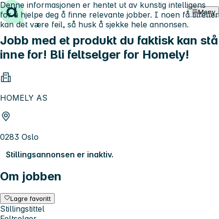
Denne informasjonen er hentet ut av kunstig intelligens
Hopp til innhold
Meny
for å hjelpe deg å finne relevante jobber. I noen få tilfeller
kan det være feil, så husk å sjekke hele annonsen.
Jobb med et produkt du faktisk kan stå
inne for! Bli feltselger for Homely!
HOMELY AS
0283 Oslo
Stillingsannonsen er inaktiv.
Om jobben
Lagre favoritt
Stillingstittel
Feltselger