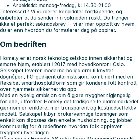
Arbeidstid: mandag-fredag, kl 14:30-21:00
Interessert?
Vi vurderer kandidater fortløpende, og
anbefaler at du sender inn søknaden raskt. Du trenger
ikke et perfekt søknadsbrev -- vi er mer opptatt av hvem
du er enn hvordan du formulerer deg på papiret.
Om bedriften
Homely er et norsk teknologiselskap innen sikkerhet og
smarte hjem, etablert i 2017 med hovedkontor i Oslo.
Selskapet leverer moderne boligalarm tilknyttet
døgnåpen, FG-godkjent alarmstasjon, kombinert med en
fleksibel smarthusplattform som gir kundene full kontroll
over hjemmets sikkerhet via app.
Med en tydelig ambisjon om å gjøre trygghet tilgjengelig
for alle, utfordrer Homely det tradisjonelle alarmmarkedet
gjennom en enklere, mer transparent og kostnadseffektiv
modell. Selskapet tilbyr brukervennlige løsninger som
enkelt kan tilpasses den enkelte husholdning, og jobber
kontinuerlig for å redefinere hvordan folk opplever
trygghet i hverdagen.
På vegne av Homely AS rekrutterer ManpowerGroup til