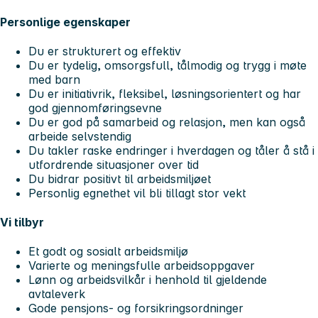
Personlige egenskaper
Du er strukturert og effektiv
Du er tydelig, omsorgsfull, tålmodig og trygg i møte
med barn
Du er initiativrik, fleksibel, løsningsorientert og har
god gjennomføringsevne
Du er god på samarbeid og relasjon, men kan også
arbeide selvstendig
Du takler raske endringer i hverdagen og tåler å stå i
utfordrende situasjoner over tid
Du bidrar positivt til arbeidsmiljøet
Personlig egnethet vil bli tillagt stor vekt
Vi tilbyr
Et godt og sosialt arbeidsmiljø
Varierte og meningsfulle arbeidsoppgaver
Lønn og arbeidsvilkår i henhold til gjeldende
avtaleverk
Gode pensjons- og forsikringsordninger