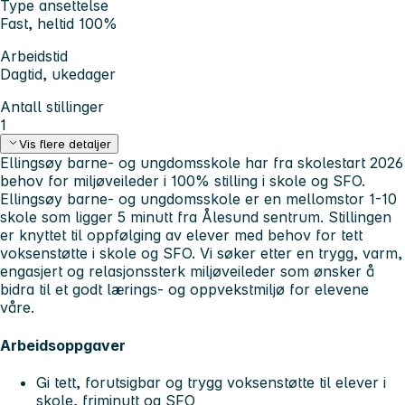
Type ansettelse
Fast, heltid 100%
Arbeidstid
Dagtid, ukedager
Antall stillinger
1
Vis flere detaljer
Ellingsøy barne- og ungdomsskole har fra skolestart 2026
behov for miljøveileder i 100% stilling i skole og SFO.
Ellingsøy barne- og ungdomsskole er en mellomstor 1-10
skole som ligger 5 minutt fra Ålesund sentrum. Stillingen
er knyttet til oppfølging av elever med behov for tett
voksenstøtte i skole og SFO. Vi søker etter en trygg, varm,
engasjert og relasjonssterk miljøveileder som ønsker å
bidra til et godt lærings- og oppvekstmiljø for elevene
våre.
Arbeidsoppgaver
Gi tett, forutsigbar og trygg voksenstøtte til elever i
skole, friminutt og SFO