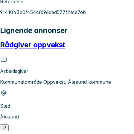
Referanse
9141043b0f454cfd96aed577f21ce7eb
Lignende annonser
Rådgiver oppvekst
Arbeidsgiver
Kommunalområde Oppvekst, Ålesund kommune
Sted
Ålesund