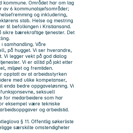
sand kommune. Området har om lag
står av 6 kommunalsjefsområder;
 helsefremming og inkludering,
ektørens stab. Helse og mestring
r til befolkingen i Kristiansand.
 sikre bærekraftige tjenester. Det
ling.
il i samhandling. Våre
ell, på hugget.
Vi ser hverandre,
. Vi legger vekt på god dialog
ester. Vi er alltid på jakt etter
t, miljøet og fremtiden.
 opptatt av at arbeidsstyrken
eidere med ulike kompetanser,
til enda bedre oppgaveløsning. Vi
n, funksjonsevne, seksuell
egge for medarbeidere som har
 for eksempel være tekniske
, arbeidsoppgaver og arbeidstid.
leglova § 11. Offentlig søkerliste
eligge særskilte omstendigheter