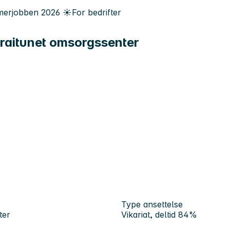
erjobben
2026
☀️
For bedrifter
traitunet omsorgssenter
Type ansettelse
ter
Vikariat, deltid 84%