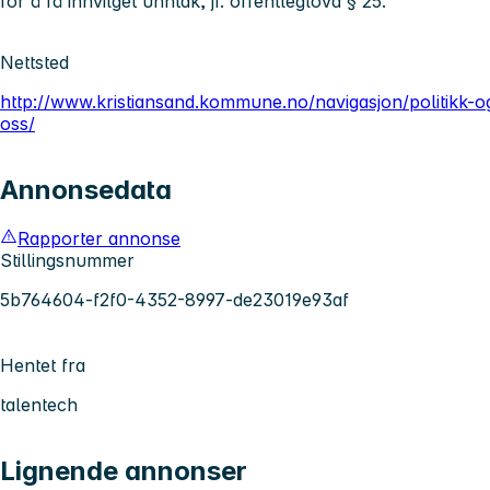
for å få innvilget unntak, jf. offentleglova § 25.
Nettsted
http://www.kristiansand.kommune.no/navigasjon/politikk-o
oss/
Annonsedata
Rapporter annonse
Stillingsnummer
5b764604-f2f0-4352-8997-de23019e93af
Hentet fra
talentech
Lignende annonser