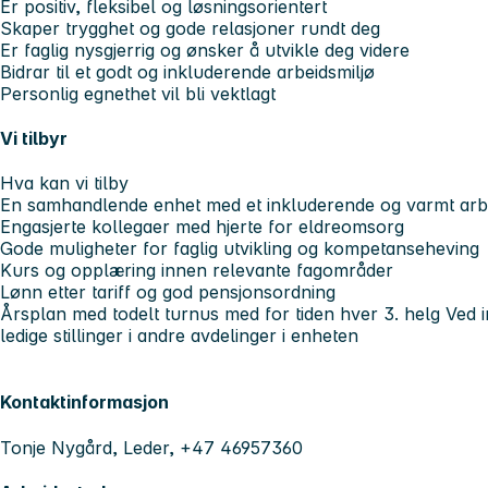
Er positiv, fleksibel og løsningsorientert
Skaper trygghet og gode relasjoner rundt deg
Er faglig nysgjerrig og ønsker å utvikle deg videre
Bidrar til et godt og inkluderende arbeidsmiljø
Personlig egnethet vil bli vektlagt
Vi tilbyr
Hva kan vi tilby
En samhandlende enhet med et inkluderende og varmt arbe
Engasjerte kollegaer med hjerte for eldreomsorg
Gode muligheter for faglig utvikling og kompetanseheving
Kurs og opplæring innen relevante fagområder
Lønn etter tariff og god pensjonsordning
Årsplan med todelt turnus med for tiden hver 3. helg Ved 
ledige stillinger i andre avdelinger i enheten
Kontaktinformasjon
Tonje Nygård, Leder, +47 46957360