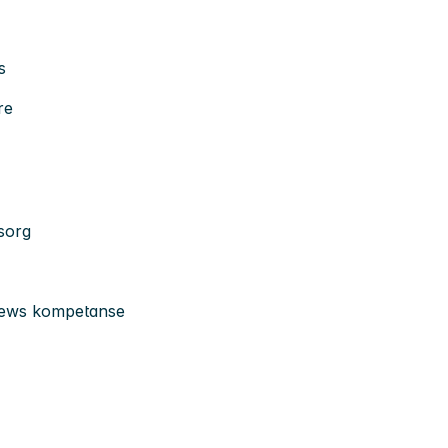
s
re
sorg
News kompetanse