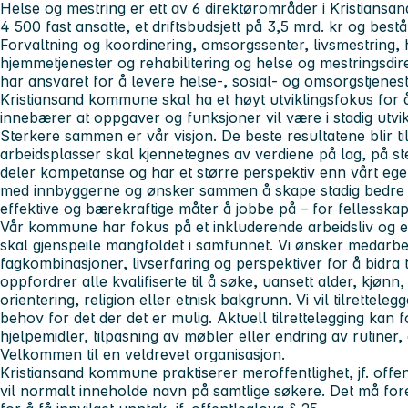
Helse og mestring
er ett av 6 direktørområder i Kristian
4 500 fast ansatte, et driftsbudsjett på 3,5 mrd. kr og be
Forvaltning og koordinering, omsorgssenter, livsmestring,
hjemmetjenester og rehabilitering og helse og mestringsdir
har ansvaret for å levere helse-, sosial- og omsorgstjeneste
Kristiansand kommune skal ha et høyt utviklingsfokus for å
innebærer at oppgaver og funksjoner vil være i stadig utvik
Sterkere sammen er vår visjon.
De beste resultatene blir t
arbeidsplasser skal kjennetegnes av verdiene
på
lag, på st
deler kompetanse og har et større perspektiv enn vårt eget
med innbyggerne og ønsker sammen å skape stadig bedre tjen
effektive og bærekraftige måter å jobbe på – for fellesskape
Vår kommune har fokus på et inkluderende arbeidsliv og er
skal gjenspeile mangfoldet i samfunnet. Vi ønsker medarb
fagkombinasjoner, livserfaring og perspektiver for å bidra 
oppfordrer alle kvalifiserte til å søke, uansett alder, kjøn
orientering, religion eller etnisk bakgrunn. Vi vil tilrettel
behov for det der det er mulig. Aktuell tilrettelegging kan
hjelpemidler, tilpasning av møbler eller endring av rutiner
Velkommen til en veldrevet organisasjon.
Kristiansand kommune praktiserer meroffentlighet, jf. offent
vil normalt inneholde navn på samtlige søkere. Det må for