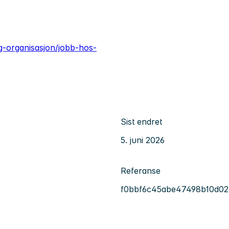
g-organisasjon/jobb-hos-
Sist endret
5. juni 2026
Referanse
f0bbf6c45abe47498b10d02