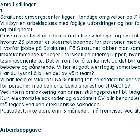
Antall stillinger
1
Straitunet omsorgssenter
ligger i landlige omgivelser ca 7
Vi tilbyr en arbeidsplass med faglige utfordringer og har f
og muligheter.
Omsorgssenteret er administrert i tre avdelinger og har tot
hvorav 23 plasser er skjermet boenhet for personer med
Hvorfor jobbe på Straitunet: På Straitunet jobber man sa
imøtekommende kolleger i forskjellige aldersgrupper, hvor 
løsningsorienterte. Det er rom for å tenke nytt og det blir gj
beboere og pårørende. Vi har et godt tverrfaglig samarbei
Har du lyst til å bli en del av vårt team?
Vi har ledig et vikariat
i 84% stilling for helsefagarbeider v
for personer med demens. Ledig snarest og til 04.01.27
Ved intern omrokkering kan annen stillingsprosent bli ledig
Kun elektroniske søknader og oppdatert CV blir behandlet.
må legges ved den elektroniske søknaden.
Politiattest, ikke eldre enn 3 måneder, må fremvises ved til
Arbeidsoppgaver