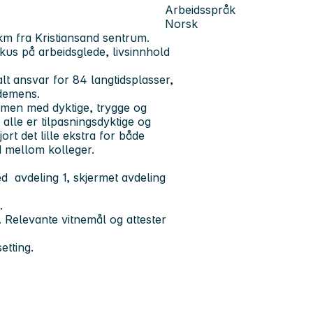
Arbeidsspråk
Norsk
 km fra Kristiansand sentrum.
okus på arbeidsglede, livsinnhold
alt ansvar for 84 langtidsplasser,
 demens.
mmen med dyktige, trygge og
alle er tilpasningsdyktige og
ort det lille ekstra for både
d mellom kolleger.
ed avdeling 1, skjermet avdeling
.
 Relevante vitnemål og attester
setting.