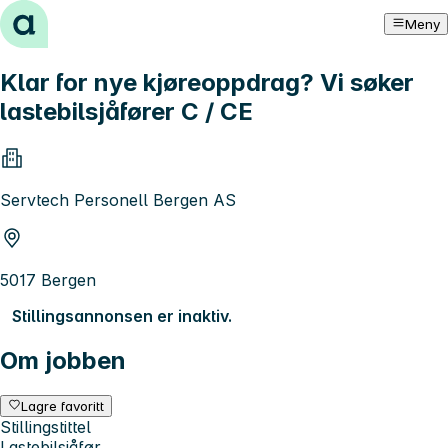
Hopp til innhold
Meny
Klar for nye kjøreoppdrag? Vi søker
lastebilsjåfører C / CE
Servtech Personell Bergen AS
5017 Bergen
Stillingsannonsen er inaktiv.
Om jobben
Lagre favoritt
Stillingstittel
Lastebilsjåfør