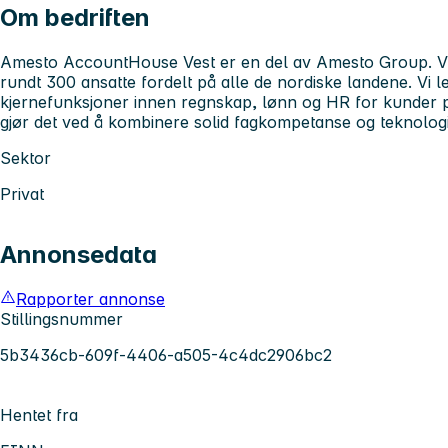
Om bedriften
Amesto AccountHouse Vest er en del av Amesto Group. Vi
rundt 300 ansatte fordelt på alle de nordiske landene. Vi lev
kjernefunksjoner innen regnskap, lønn og HR for kunder p
gjør det ved å kombinere solid fagkompetanse og teknologi i
Sektor
Privat
Annonsedata
Rapporter annonse
Stillingsnummer
5b3436cb-609f-4406-a505-4c4dc2906bc2
Hentet fra