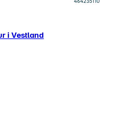
464235110
ur i Vestland