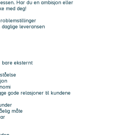
osessen. Har du en ambisjon eller
kke med deg!
roblemstillinger
 daglige leveransen
e bare eksternt
ståelse
sjon
onomi
gge gode relasjoner til kundene
under
åelig måte
var