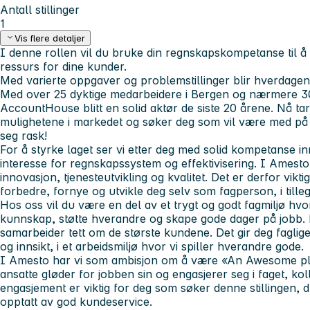
Antall stillinger
1
Vis flere detaljer
I denne rollen vil du bruke din regnskapskompetanse til å
ressurs for dine kunder
.
Med varierte oppgaver og problemstillinger blir hverdage
Med over 25 dyktige medarbeidere i Bergen og nærmere 30
AccountHouse blitt en solid aktør de siste 20 årene. Nå tar 
mulighetene i markedet og søker deg som vil være med på r
seg rask!
For å styrke laget ser vi etter deg med solid kompetanse 
interesse for regnskapssystem og effektivisering. I Amesto 
innovasjon, tjenesteutvikling og kvalitet. Det er derfor vikti
forbedre, fornye og utvikle deg selv som fagperson, i tilleg
Hos oss vil du være en del av et trygt og godt fagmiljø hvor
kunnskap, støtte hverandre og skape gode dager på jobb. H
samarbeider tett om de største kundene. Det gir deg faglig
og innsikt, i et arbeidsmiljø hvor vi spiller hverandre gode.
I Amesto har vi som ambisjon om å være «An Awesome pla
ansatte gløder for jobben sin og engasjerer seg i faget, ko
engasjement er viktig for deg som søker denne stillingen, d
opptatt av god kundeservice.