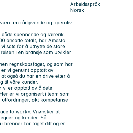
Arbeidsspråk
Norsk
 være en rådgivende og operativ
n både spennende og lærerik.
0 ansatte totalt, har Amesto
vi sats for å utnytte de store
eisen i en bransje som utvikler
innen regnskapsfaget, og som har
er vi genuint opptatt av
g at også du har en drive etter å
g til våre kunder.
 vi er opptatt av å dele
er er vi organisert i team som
e utfordringer, økt kompetanse
ce to work». Vi ønsker at
llegaer og kunder. Så
u brenner for faget ditt og er