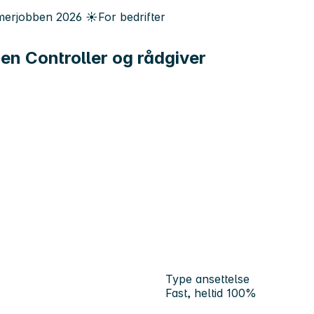
erjobben
2026
☀️
For bedrifter
en Controller og rådgiver
Type ansettelse
Fast, heltid 100%