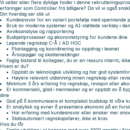
Vi setter etter flere dyktige hoder i denne rekrutteringspr
erfaringer som Controller fra tidligere? Da vil vi også sna
Din hverdag ser slik ut
Kundeansvar for en variert portefølje med spennende p
Bruk av moderne systemer og AI-støttede verktøy i den
Avviksanalyse og rapportering
Budsjettprosesser og økonomistyring for kundene dine
Løpende regnskap C-Å / AD HOC
Planlegging og koordinering av oppdrag i teamet
Årsoppgjør og skattemeldinger
Faglig bistand til kollegaer, du er en ressurs internt, ikk
Hvem er du?
Opptatt av teknologisk utvikling og har god systemfor
Høyere relevant utdanning innen regnskap eller revi
Minimum 3 års erfaring fra regnskap, revisjon eller øk
Er kommersiell, glad i mennesker og er opptatt av å by
dine
God på å kommunisere et komplekst budskap til våre k
Er analytisk og evner å presentere økonomi på en forst
Har erfaring med kundeansvar eller ønsker mer ans
Statsautorisert regnskapsfører, ikke et krav
Hva du får