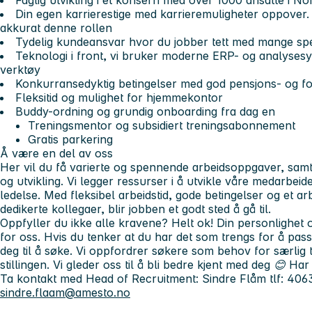
Faglig utvikling i et konsern med over 1000 ansatte i N
Din egen karrierestige med karrieremuligheter oppover. 
akkurat denne rollen
Tydelig kundeansvar hvor du jobber tett med mange sp
Teknologi i front, vi bruker moderne ERP- og analyses
verktøy
Konkurransedyktig betingelser med god pensjons- og fo
Fleksitid og mulighet for hjemmekontor
Buddy-ordning og grundig onboarding fra dag en
Treningsmentor og subsidiert treningsabonnement
Gratis parkering
Å være en del av oss
Her vil du få varierte og spennende arbeidsoppgaver, samt
og utvikling. Vi legger ressurser i å utvikle våre medarbei
ledelse. Med fleksibel arbeidstid, gode betingelser og et a
dedikerte kollegaer, blir jobben et godt sted å gå til.
Oppfyller du ikke alle kravene? Helt ok! Din personlighet o
for oss. Hvis du tenker at du har det som trengs for å pass
deg til å søke. Vi oppfordrer søkere som behov for særlig ti
stillingen. Vi gleder oss til å bli bedre kjent med deg 😊
Har 
Ta kontakt med Head of Recruitment:
Sindre Flåm tlf: 406
sindre.flaam@amesto.no