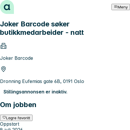
Hopp til innhold
Meny
Joker Barcode søker
butikkmedarbeider - natt
Joker Barcode
Dronning Eufemias gate 6B, 0191 Oslo
Stillingsannonsen er inaktiv.
Om jobben
Lagre favoritt
Oppstart
9. juli 2026