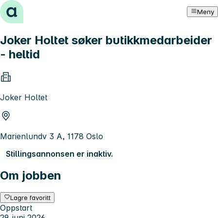
Hopp til innhold
Meny
Joker Holtet søker butikkmedarbeider
- heltid
Joker Holtet
Marienlundv 3 A, 1178 Oslo
Stillingsannonsen er inaktiv.
Om jobben
Lagre favoritt
Oppstart
29. juni 2026