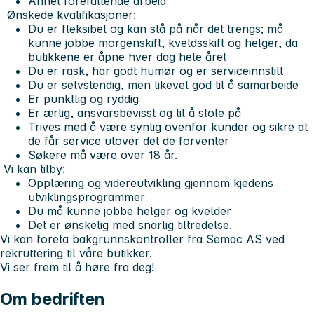
​Annet forefallende arbeid
Ønskede kvalifikasjoner:
Du er fleksibel og kan stå på når det trengs; ​må
kunne jobbe morgenskift, kveldsskift og helger, da
butikkene er åpne hver dag hele året
Du er rask, har godt humør og er serviceinnstilt
Du er selvstendig, men likevel god til å samarbeide
​Er punktlig og ryddig
Er ærlig, ansvarsbevisst og til å stole på
Trives med å være synlig ovenfor kunder og sikre at
de får service utover det de forventer
Søkere må være over 18 år.
Vi kan tilby:
Opplæring og videreutvikling gjennom kjedens
utviklingsprogrammer
Du må kunne jobbe helger og kvelder
Det er ønskelig med snarlig tiltredelse.
Vi kan foreta bakgrunnskontroller fra Semac AS ved
rekruttering til våre butikker.
Vi ser frem til å høre fra deg!
Om bedriften