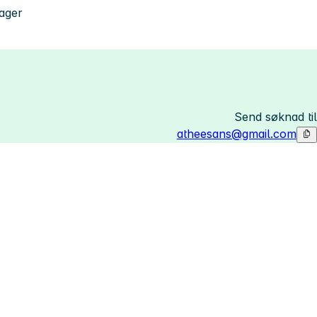
dager
Send søknad til
atheesans@gmail.com