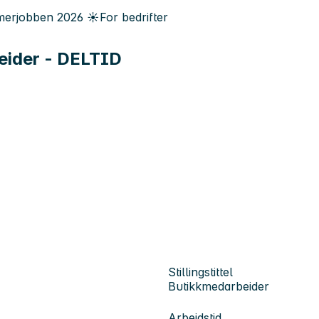
erjobben
2026
☀️
For bedrifter
ider - DELTID
Stillingstittel
Butikkmedarbeider
Arbeidstid