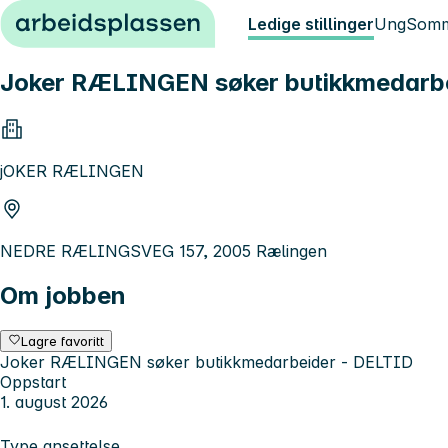
Hopp til innhold
Ledige stillinger
Ung
Somm
Joker RÆLINGEN søker butikkmedarbe
jOKER RÆLINGEN
NEDRE RÆLINGSVEG 157, 2005 Rælingen
Om jobben
Lagre favoritt
Joker RÆLINGEN søker butikkmedarbeider - DELTID
Oppstart
1. august 2026
Type ansettelse