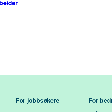
beider
For jobbsøkere
For bedr