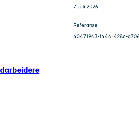
7. juli 2026
Referanse
40471943-f444-428e-a70
edarbeidere