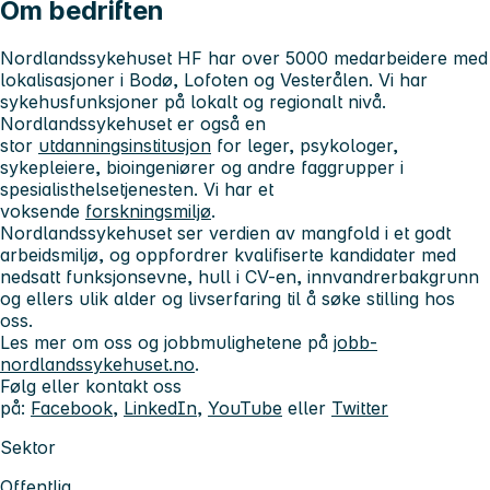
Om bedriften
Nordlandssykehuset HF har over 5000 medarbeidere med
lokalisasjoner i Bodø, Lofoten og Vesterålen. Vi har
sykehusfunksjoner på lokalt og regionalt nivå.
Nordlandssykehuset er også en
stor
utdanningsinstitusjon
for leger, psykologer,
sykepleiere, bioingeniører og andre faggrupper i
spesialisthelsetjenesten. Vi har et
voksende
forskningsmiljø
.
Nordlandssykehuset ser verdien av mangfold i et godt
arbeidsmiljø, og oppfordrer kvalifiserte kandidater med
nedsatt funksjonsevne, hull i CV-en, innvandrerbakgrunn
og ellers ulik alder og livserfaring til å søke stilling hos
oss.
Les mer om oss og jobbmulighetene på
jobb-
nordlandssykehuset.no
.
Følg eller kontakt oss
på:
Facebook
,
LinkedIn
,
YouTube
eller
Twitter
Sektor
Offentlig