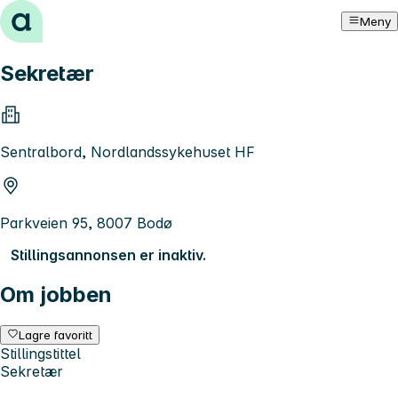
Hopp til innhold
Meny
Sekretær
Sentralbord, Nordlandssykehuset HF
Parkveien 95, 8007 Bodø
Stillingsannonsen er inaktiv.
Om jobben
Lagre favoritt
Stillingstittel
Sekretær