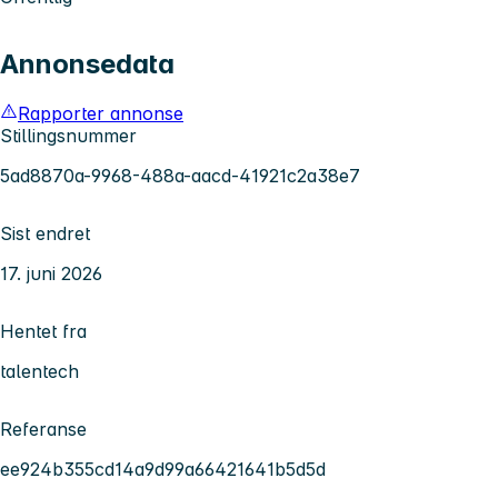
Annonsedata
Rapporter annonse
Stillingsnummer
5ad8870a-9968-488a-aacd-41921c2a38e7
Sist endret
17. juni 2026
Hentet fra
talentech
Referanse
ee924b355cd14a9d99a66421641b5d5d