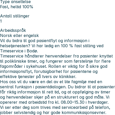
Type ansettelse
Fast, heltid 100%
Antall stillinger
1
Arbeidsspråk
Norsk eller engelsk
Vil du bidra til god pasientflyt og informasjon i
helsetjenesten?
Vi har ledig en 100 % fast stilling ved
Timeservice i Bodø.
Timeservice håndterer henvendelser fra pasienter knyttet
til polikliniske timer, og fungerer som førstelinje for flere
fagområder i sykehuset. Rollen er viktig for å sikre god
informasjonsflyt, forutsigbarhet for pasientene og
effektive tjenester på tvers av klinikker.
Hos oss vil du være en del av et lite fagmiljø med en
sentral funksjon i pasientdialogen. Du bidrar til at pasienter
får riktig informasjon til rett tid, og at oppfølging av timer
og henvendelser skjer på en strukturert og god måte. Vi
opererer med arbeidstid fra kl. 08.00–15.30 i hverdager.
Vi ser etter deg som trives med servicearbeid på telefon,
jobber selvstendig og har gode kommunikasjonsevner.