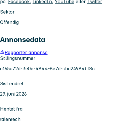
på:
Facebook
,
LinkedIn
,
YouTube
eller
Twitter
Sektor
Offentlig
Annonsedata
Rapporter annonse
Stillingsnummer
a165c72d-3e0e-4844-8e7d-cba24984bf8c
Sist endret
29. juni 2026
Hentet fra
talentech