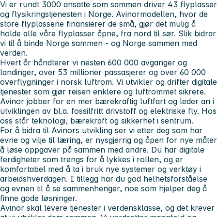
Vi er rundt 3000 ansatte som sammen driver 43 flyplasser
og flysikringstjenesten i Norge. Avinormodellen, hvor de
store flyplassene finansierer de små, gjør det mulig å
holde alle våre flyplasser åpne, fra nord til sør. Slik bidrar
vi til å binde Norge sammen - og Norge sammen med
verden.
Hvert år håndterer vi nesten 600 000 avganger og
landinger, over 53 millioner passasjerer og over 60 000
overflygninger i norsk luftrom. Vi utvikler og drifter digitale
tjenester som gjør reisen enklere og luftrommet sikrere.
Avinor jobber for en mer bærekraftig luftfart og leder an i
utviklingen av bl.a. fossilfritt drivstoff og elektriske fly. Hos
oss står teknologi, bærekraft og sikkerhet i sentrum.
For å bidra til Avinors utvikling ser vi etter deg som har
evne og vilje til læring, er nysgjerrig og åpen for nye måter
å løse oppgaver på sammen med andre. Du har digitale
ferdigheter som trengs for å lykkes i rollen, og er
komfortabel med å ta i bruk nye systemer og verktøy i
arbeidshverdagen. I tillegg har du god helhetsforståelse
og evnen til å se sammenhenger, noe som hjelper deg å
finne gode løsninger.
Avinor skal levere tjenester i verdensklasse, og det krever