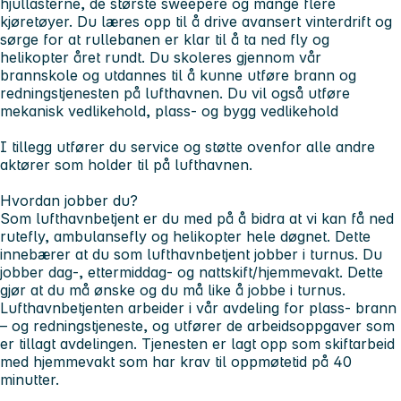
hjullasterne, de største sweepere og mange flere
kjøretøyer. Du læres opp til å drive avansert vinterdrift og
sørge for at rullebanen er klar til å ta ned fly og
helikopter året rundt. Du skoleres gjennom vår
brannskole og utdannes til å kunne utføre brann og
redningstjenesten på lufthavnen. Du vil også utføre
mekanisk vedlikehold, plass- og bygg vedlikehold
I tillegg utfører du service og støtte ovenfor alle andre
aktører som holder til på lufthavnen.
Hvordan jobber du?
Som lufthavnbetjent er du med på å bidra at vi kan få ned
rutefly, ambulansefly og helikopter hele døgnet. Dette
innebærer at du som lufthavnbetjent jobber i turnus. Du
jobber dag-, ettermiddag- og nattskift/hjemmevakt. Dette
gjør at du må ønske og du må like å jobbe i turnus.
Lufthavnbetjenten arbeider i vår avdeling for plass- brann
– og redningstjeneste, og utfører de arbeidsoppgaver som
er tillagt avdelingen. Tjenesten er lagt opp som skiftarbeid
med hjemmevakt som har krav til oppmøtetid på 40
minutter.