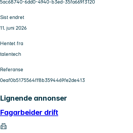
5ac68740-6dd0-4940-b3ed-35fa669f3120
Sist endret
11. juni 2026
Hentet fra
talentech
Referanse
0eaf0b5175564ff8b3594469fe2de413
Lignende annonser
Fagarbeider drift