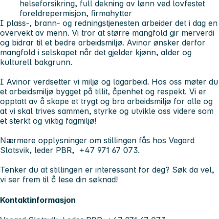
helseforsikring, full dekning av lønn ved lovfestet
foreldrepermisjon, firmahytter
I plass-, brann- og redningstjenesten arbeider det i dag en
overvekt av menn. Vi tror at større mangfold gir merverdi
og bidrar til et bedre arbeidsmiljø. Avinor ønsker derfor
mangfold i selskapet når det gjelder kjønn, alder og
kulturell bakgrunn.
I Avinor verdsetter vi miljø og lagarbeid. Hos oss møter du
et arbeidsmiljø bygget på tillit, åpenhet og respekt. Vi er
opptatt av å skape et trygt og bra arbeidsmiljø for alle og
at vi skal trives sammen, styrke og utvikle oss videre som
et sterkt og viktig fagmiljø!
Nærmere opplysninger om stillingen fås hos Vegard
Slotsvik, leder PBR, +47 971 67 073.
Tenker du at stillingen er interessant for deg? Søk da vel,
vi ser frem til å lese din søknad!
Kontaktinformasjon