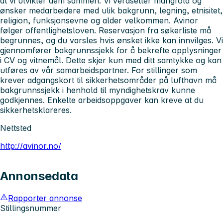
at vi utvikler dem sammen. Vi verdsetter mangfold og
ønsker medarbeidere med ulik bakgrunn, legning, etnisitet,
religion, funksjonsevne og alder velkommen. Avinor
følger offentlighetsloven. Reservasjon fra søkerliste må
begrunnes, og du varsles hvis ønsket ikke kan innvilges. Vi
gjennomfører bakgrunnssjekk for å bekrefte opplysninger
i CV og vitnemål. Dette skjer kun med ditt samtykke og kan
utføres av vår samarbeidspartner. For stillinger som
krever adgangskort til sikkerhetsområder på lufthavn må
bakgrunnssjekk i henhold til myndighetskrav kunne
godkjennes. Enkelte arbeidsoppgaver kan kreve at du
sikkerhetsklareres.
Nettsted
http://avinor.no/
Annonsedata
Rapporter annonse
Stillingsnummer