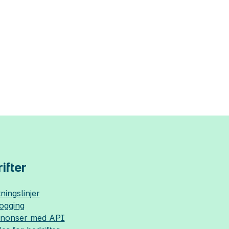
ifter
ningslinjer
logging
nnonser med API