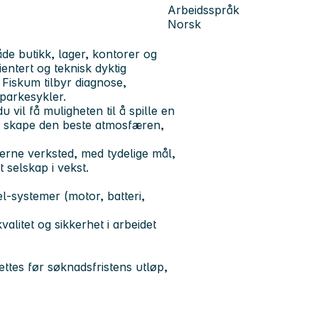
Arbeidsspråk
Norsk
åde butikk, lager, kontorer og
ientert og teknisk dyktig
Fiskum tilbyr diagnose,
sparkesykler.
vil få muligheten til å spille en
r å skape den beste atmosfæren,
rne verksted, med tydelige mål,
 selskap i vekst.
el-systemer (motor, batteri,
valitet og sikkerhet i arbeidet
ettes før søknadsfristens utløp,