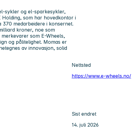
l-sykler og el-sparkesykler,
K Holding, som har hovedkontor i
a 370 medarbeidere i konsernet.
illiard kroner, noe som
ne merkevarer som E-Wheels,
ign og pålitelighet. Momas er
netegnes av innovasjon, solid
Nettsted
https://www.e-wheels.no/
Sist endret
14. juli 2026