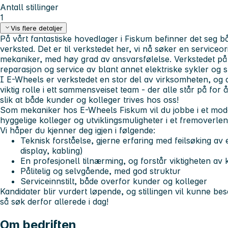
Antall stillinger
1
Vis flere detaljer
På vårt fantastiske hovedlager i Fiskum befinner det seg b
verksted. Det er til verkstedet her, vi nå søker en serviceor
mekaniker, med høy grad av ansvarsfølelse. Verkstedet på 
reparasjon og service av blant annet elektriske sykler og 
I E-Wheels er verkstedet en stor del av virksomheten, og du 
viktig rolle i ett sammensveiset team - der alle står på fo
slik at både kunder og kolleger trives hos oss!
Som mekaniker hos E-Wheels Fiskum vil du jobbe i et mode
hyggelige kolleger og utviklingsmuligheter i et fremoverlent
Vi håper du kjenner deg igjen i følgende:
Teknisk forståelse, gjerne erfaring med feilsøking av 
display, kabling)
En profesjonell tilnærming, og forstår viktigheten av k
Pålitelig og selvgående, med god struktur
Serviceinnstilt, både overfor kunder og kolleger
Kandidater blir vurdert løpende, og stillingen vil kunne bes
så søk derfor allerede i dag!
Om bedriften