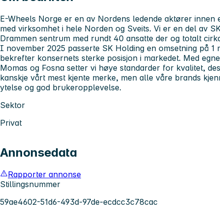
E-Wheels Norge er en av Nordens ledende aktører innen e
med virksomhet i hele Norden og Sveits. Vi er en del av S
Drammen sentrum med rundt 40 ansatte der og totalt cirk
I november 2025 passerte SK Holding en omsetning på 1 m
bekrefter konsernets sterke posisjon i markedet. Med eg
Momas og Fosna setter vi høye standarder for kvalitet, des
kanskje vårt mest kjente merke, men alle våre brands kjen
ytelse og god brukeropplevelse.
Sektor
Privat
Annonsedata
Rapporter annonse
Stillingsnummer
59ae4602-51d6-493d-97de-ecdcc3c78cac