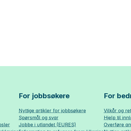
For jobbsøkere
For bedr
Nyttige artikler for jobbsøkere
Vilkår og ret
Spørsmål og svar
Hjelp til inn
sler
Jobbe i utlandet (EURES)
Overføre a