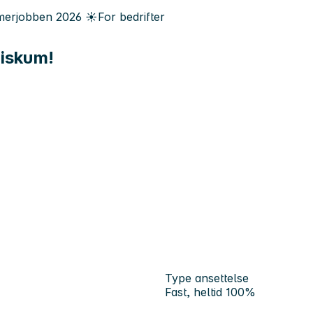
erjobben
2026
☀️
For bedrifter
Fiskum!
Type ansettelse
Fast, heltid 100%