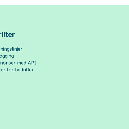
ifter
ningslinjer
logging
nnonser med API
ler for bedrifter