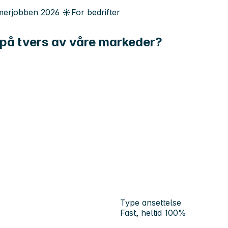
erjobben
2026
☀️
For bedrifter
r på tvers av våre markeder?
Type ansettelse
Fast, heltid 100%