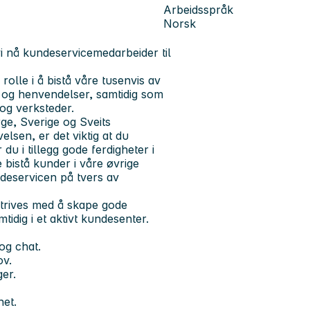
Arbeidsspråk
Norsk
vi nå
kundeservicemedarbeider
til
olle i å bistå våre tusenvis av
 og henvendelser, samtidig som
 og verksteder.
ge, Sverige og Sveits
lsen, er det viktig at du
u i tillegg gode ferdigheter i
 bistå kunder i våre øvrige
deservicen på tvers av
g trives med å skape gode
dig i et aktivt kundesenter.
og chat.
ov.
er.
het.