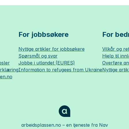
For jobbsøkere
For bedr
Nyttige artikler for jobbsøkere
Vilkår og ret
Spørsmål og svar
Hjelp til inn
sler
Jobbe i utlandet (EURES)
Overføre a
erklæring
Information to refugees from Ukraine
Nyttige artik
sen.no
arbeidsplassen.no
– en tjeneste fra Nav