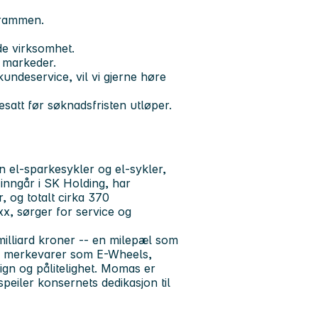
 Drammen.
de virksomhet.
e markeder.
 kundeservice, vil vi gjerne høre
esatt før søknadsfristen utløper.
 el-sparkesykler og el-sykler,
inngår i SK Holding, har
 og totalt cirka 370
x, sørger for service og
illiard kroner -- en milepæl som
ne merkevarer som E-Wheels,
ign og pålitelighet. Momas er
peiler konsernets dedikasjon til