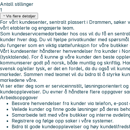
Antall stillinger
1
Vis flere detaljer
For vårt kundesenter, sentralt plassert i Drammen, søker 
vårt etablerte og engasjerte team.
Som kundeservicemedarbeider hos oss vil du få en sentral r
kunder hver dag. Du vil hjelpe privatkunder med spørsmål
du fungerer som en viktig støttefunksjon for våre butikker
Vårt kundesenter håndterer henvendelser fra kunder i Nor
(tysktalende). For å kunne gi våre kunder den beste oppleve
kommuniserer godt på norsk, både muntlig og skriftlig. Har d
svensk og/eller tysk, er det en fordel, da du også vil kunne
markeder. Sammen med teamet vil du bidra til å styrke kun
markedene våre.
Vi ser etter deg som er serviceinnstilt, løsningsorientert o
kundeopplevelser. Du evner å håndtere flere oppgaver samti
Arbeidsoppgaver
Besvare henvendelser fra kunder via telefon, e-post 
Veilede kunder og finne gode løsninger på deres beh
Samarbeide tett med våre butikker og interne avdeling
Registrere og følge opp saker i våre systemer.
Bidra til gode kundeopplevelser og høy kundetilfreds