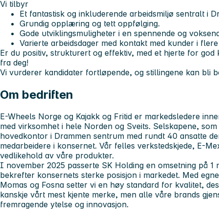
Vi tilbyr
Et fantastisk og inkluderende arbeidsmiljø sentralt i
Grundig opplæring og tett oppfølging.
Gode utviklingsmuligheter i en spennende og voksen
Varierte arbeidsdager med kontakt med kunder i fler
Er du positiv, strukturert og effektiv, med et hjerte for god
fra deg!
Vi vurderer kandidater fortløpende, og stillingene kan bli b
Om bedriften
E-Wheels Norge og Kajakk og Fritid er markedsledere innen
med virksomhet i hele Norden og Sveits. Selskapene, som 
hovedkontor i Drammen sentrum med rundt 40 ansatte der,
medarbeidere i konsernet. Vår felles verkstedskjede, E-Mex
vedlikehold av våre produkter.
I november 2025 passerte SK Holding en omsetning på 1 m
bekrefter konsernets sterke posisjon i markedet. Med eg
Momas og Fosna setter vi en høy standard for kvalitet, des
kanskje vårt mest kjente merke, men alle våre brands gjens
fremragende ytelse og innovasjon.