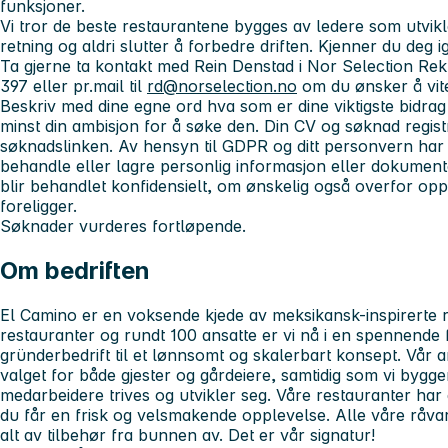
funksjoner.
Vi tror de beste restaurantene bygges av ledere som utvikl
retning og aldri slutter å forbedre driften. Kjenner du deg 
Ta gjerne ta kontakt med Rein Denstad i Nor Selection Re
397 eller pr.mail til
rd@norselection.no
om du ønsker å vite
Beskriv med
dine egne ord
hva som er dine viktigste bidrag 
minst din ambisjon for å søke den. Din CV og søknad regist
søknadslinken. Av hensyn til GDPR og ditt personvern har vi
behandle eller lagre personlig informasjon eller dokument
blir behandlet konfidensielt, om ønskelig også overfor opp
foreligger.
Søknader vurderes fortløpende.
Om bedriften
El Camino er en voksende kjede av meksikansk-inspirerte 
restauranter og rundt 100 ansatte er vi nå i en spennende f
gründerbedrift til et lønnsomt og skalerbart konsept. Vår a
valget for både gjester og gårdeiere, samtidig som vi bygg
medarbeidere trives og utvikler seg. Våre restauranter har a
du får en frisk og velsmakende opplevelse. Alle våre råvar
alt av tilbehør fra bunnen av. Det er vår signatur!