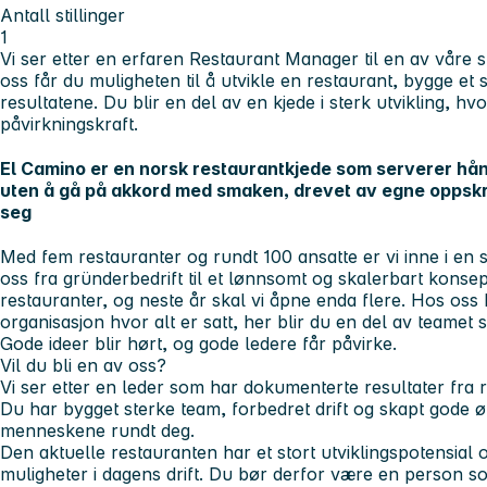
Antall stillinger
1
Vi ser etter en erfaren
Restaurant Manager
til en av våre 
oss får du muligheten til å utvikle en restaurant, bygge et s
resultatene. Du blir en del av en kjede i sterk utvikling, hv
påvirkningskraft.
El Camino er en norsk restaurantkjede som serverer hå
uten å gå på akkord med smaken, drevet av egne oppskr
seg
Med fem restauranter og rundt 100 ansatte er vi inne i en 
oss fra gründerbedrift til et lønnsomt og skalerbart konse
restauranter, og neste år skal vi åpne enda flere. Hos oss 
organisasjon hvor alt er satt, her blir du en del av teamet 
Gode ideer blir hørt, og gode ledere får påvirke.
Vil du bli en av oss?
Vi ser etter en leder som har dokumenterte resultater fra r
Du har bygget sterke team, forbedret drift og skapt gode
menneskene rundt deg.
Den aktuelle restauranten har et stort utviklingspotensial 
muligheter i dagens drift. Du bør derfor være en person s