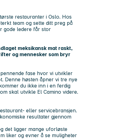
største restauranter i Oslo. Hos
terkt team og sette ditt preg på
or gode ledere får stor
ndlaget meksikansk mat raskt,
ifter og mennesker som bryr
spennende fase hvor vi utvikler
pt. Denne høsten åpner vi tre nye
kommer du ikke inn i en ferdig
som skal utvikle El Camino videre.
estaurant- eller servicebransjen.
 økonomiske resultater gjennom
og det ligger mange uforløste
om liker og evner å se muligheter