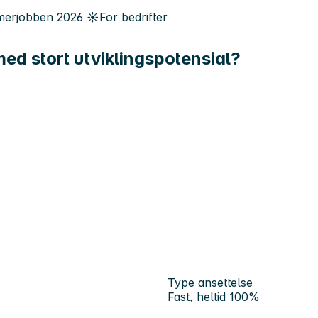
erjobben
2026
☀️
For bedrifter
 med stort utviklingspotensial?
Type ansettelse
Fast, heltid 100%