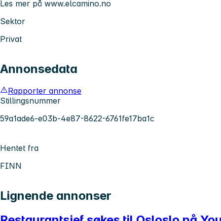
Les mer på www.elcamino.no
Sektor
Privat
Annonsedata
Rapporter annonse
Stillingsnummer
59a1ade6-e03b-4e87-8622-6761fe17ba1c
Hentet fra
FINN
Lignende annonser
Restaurantsjef søkes til Osloslo på Yo