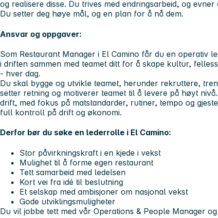
og realisere disse. Du trives med endringsarbeid, og evner
Du setter deg høye mål, og en plan for å nå dem.
Ansvar og oppgaver:
Som Restaurant Manager i El Camino får du en operativ lede
i driften sammen med teamet ditt for å skape kultur, felles
- hver dag.
Du skal bygge og utvikle teamet, herunder rekruttere, tre
setter retning og motiverer teamet til å levere på høyt nivå.
drift, med fokus på matstandarder, rutiner, tempo og gjest
full kontroll på drift og økonomi.
Derfor bør du søke en lederrolle i El Camino:
Stor påvirkningskraft i en kjede i vekst
Mulighet til å forme egen restaurant
Tett samarbeid med ledelsen
Kort vei fra idé til beslutning
Et selskap med ambisjoner om nasjonal vekst
Gode utviklingsmuligheter
Du vil jobbe tett med vår
Operations & People Manager
og 