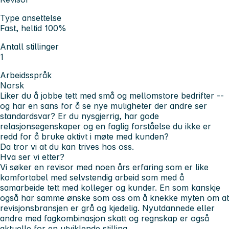
Type ansettelse
Fast, heltid 100%
Antall stillinger
1
Arbeidsspråk
Norsk
Liker du å jobbe tett med små og mellomstore bedrifter --
og har en sans for å se nye muligheter der andre ser
standardsvar? Er du nysgjerrig, har gode
relasjonsegenskaper og en faglig forståelse du ikke er
redd for å bruke aktivt i møte med kunden?
Da tror vi at du kan trives hos oss.
Hva ser vi etter?
Vi søker en revisor med noen års erfaring som er like
komfortabel med selvstendig arbeid som med å
samarbeide tett med kolleger og kunder. En som kanskje
også har samme ønske som oss om å knekke myten om at
revisjonsbransjen er grå og kjedelig. Nyutdannede eller
andre med fagkombinasjon skatt og regnskap er også
aktuelle for en utviklende stilling.