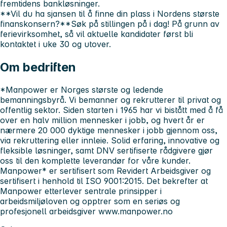
fremtidens bankløsninger.
**Vil du ha sjansen til å finne din plass i Nordens største
finanskonsern?**Søk på stillingen på i dag! På grunn av
ferievirksomhet, så vil aktuelle kandidater først bli
kontaktet i uke 30 og utover.
Om bedriften
*Manpower er Norges største og ledende
bemanningsbyrå. Vi bemanner og rekrutterer til privat og
offentlig sektor. Siden starten i 1965 har vi bistått med å få
over en halv million mennesker i jobb, og hvert år er
nærmere 20 000 dyktige mennesker i jobb gjennom oss,
via rekruttering eller innleie. Solid erfaring, innovative og
fleksible løsninger, samt DNV sertifiserte rådgivere gjør
oss til den komplette leverandør for våre kunder.
Manpower*
er sertifisert som Revidert Arbeidsgiver og
sertifisert i henhold til ISO 9001:2015. Det bekrefter at
Manpower etterlever sentrale prinsipper i
arbeidsmiljøloven og opptrer som en seriøs og
profesjonell arbeidsgiver
www.manpower.no