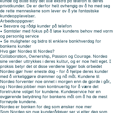
kunde og alltid tilby det lille ekstra på telefon til deres
privatkunder. De er derfor helt avhengig av å ha med seg
de rette menneskene som lever av å yte fantastiske
kundeopplevelser.
Arbeidsoppgaver:
• Besvare og rådgi kunder på telefon
• Samtaler med fokus på å løse kundens behov med varm
og personlig service
• Se muligheter og bidra til enklere bankhverdag for
bankens kunder
Hva gjør Nordea til Nordea?
Collaboration, Ownership, Passion og Courage.
Nordea
sine verdier uttrykkes i deres kultur, og er noe helt eget. I
praksis betyr det at disse verdiene ligger bak arbeidet
Nordea gjør hver eneste dag - for å hjelpe deres kunder
med å virkeliggjøre drømmer og nå mål. Kundene til
Nordea forventer noe annet i morgen enn de gjorde i går,
og i Nordea jobber man kontinuerlig for å være det
foretrukne valget for kundene. Kundeservice har en
avgjørende betydning for bankens mål om å ha de mest
fornøyde kundene.
Nordea er banken for deg som ønsker noe mer
Som Nordea sin nye kunderådgiver ser vi etter deg som