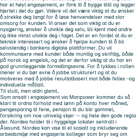
har et høyt engasjement, er flink til å bygge tillit og legger
hjertet i det du gjør. Videre vil det være viktig at du ønsker
å strekke deg langt for å løse henvendelser med stor
omsorg for kunden. Vi anser det som viktig at du er
nysgjerrig, ønsker å utvikle deg selv, bli kjent med andre
og ikke minst utvikle deg i faget. Det er en fordel at du er
teknisk interessert og ønsker å hjelpe kunden til å bli
selvstendig i bankens digitale plattformer. Du vil
kommunisere med kunder både muntlig og skriftlig, både
på norsk og engelsk, og det er derfor viktig at du har en
god grunnleggende formidlingsevne. For å lykkes i rollen
mener vi du bør evne å jobbe strukturert og at du
motiveres med å jobbe resultatbasert mot både felles -og
individuelle måltall.
Til slutt, men aldri glemt..
Som ansatt i engasjement via Manpower kommer du så
klart til ordna forhold med lønn på konto hver måned,
pengesparing til ferie, pensjon til du blir gammel,
forsikring om noe utrivelig skjer -- og hele den gode regla
der. Nordea holder til i hyggelige lokaler sentralt i
Ålesund. Nordea kan vise til et sosialt og inkluderende
arbeidsmiljø med engasjerte kolleger som bryr seg om