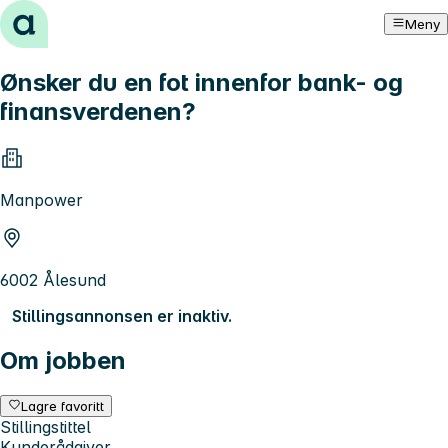
Hopp til innhold
Meny
Ønsker du en fot innenfor bank- og
finansverdenen?
Manpower
6002 Ålesund
Stillingsannonsen er inaktiv.
Om jobben
Lagre favoritt
Stillingstittel
Kunderådgiver