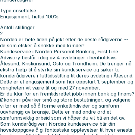
Type ansettelse
Engasjement, heltid 100%
Antall stillinger
2
Nordea er hele tiden på jakt etter de beste rådgiverne --
de som elsker å snakke med kunder!
Kundeservice i Nordea Personal Banking, First Line
Advisory består i dag av 4 avdelinger i henholdsvis
Ålesund, Kristiansand, Oslo og Trondheim. De trenger nå
ekstra hjelp til å styrke sin kundeservice og søker to
kunderådgivere i fulltidsstilling til deres avdeling i Ålesund.
Dette er et engasjement som har oppstart 1. september og
varigheten vil være til og med 27.november.
Er du klar for en fremtidsrettet jobb innen bank og finans?
Økonomi påvirker små og store beslutninger, og valgene
vi tar er med på å forme enkeltindivider og samfunn -
uavhengig av bransje. Dette er med andre ord et
samfunnsviktig arbeid som vi håper du vil bli en del av.
Som kunderådgiver i Nordea kundeservice blir din
hovedoppgave å gi fantastiske opplevelser til hver eneste