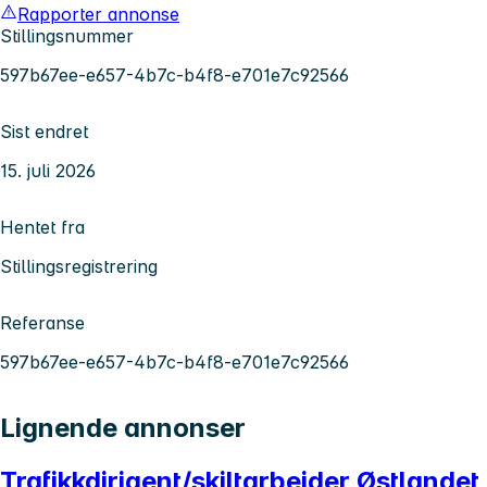
Rapporter annonse
Stillingsnummer
597b67ee-e657-4b7c-b4f8-e701e7c92566
Sist endret
15. juli 2026
Hentet fra
Stillingsregistrering
Referanse
597b67ee-e657-4b7c-b4f8-e701e7c92566
Lignende annonser
Trafikkdirigent/skiltarbeider Østlandet