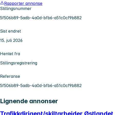
Rapporter annonse
Stillingsnummer
5f506b89-5adb-4a0d-bfb6-a51c0cf9b882
Sist endret
15. juli 2026
Hentet fra
Stillingsregistrering
Referanse
5f506b89-5adb-4a0d-bfb6-a51c0cf9b882
Lignende annonser
Trafikkdirigent/skiltarbeider Østlandet