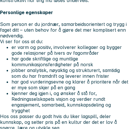
konstruktivt når ting må løses underveis.
Personlige egenskaper
Som person er du jordnær, samarbeidsorientert og trygg i
faget ditt – uten behov for å gjøre det mer komplisert enn
nødvendig.
Vi ser for oss at du:
er varm og positiv, involverer kollegaer og bygger
gode relasjoner på tvers av fagområder
har gode skriftlige og muntlige
kommunikasjonsferdigheter på norsk
jobber analytisk, nøyaktig og strukturert, samtidig
som du har framdrift og leverer innen frister
har god vurderingsevne og klarer å prioritere når det
er mye som skjer på en gang
kjenner deg igjen i, og ønsker å stå for,
Redningsselskapets visjon og verdier rundt
engasjement, samarbeid, kunnskapsdeling og
trygghet
Hos oss passer du godt hvis du liker lagspill, deler
kunnskap, og setter pris på en kultur der det er lov å
spørre, lære og utvikle seg.