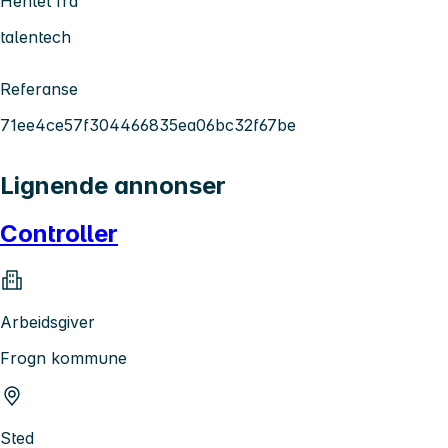
Hentet fra
talentech
Referanse
71ee4ce57f304466835ea06bc32f67be
Lignende annonser
Controller
Arbeidsgiver
Frogn kommune
Sted