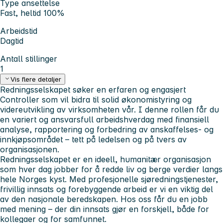
Type ansettelse
Fast, heltid 100%
Arbeidstid
Dagtid
Antall stillinger
1
Vis flere detaljer
Redningsselskapet søker en erfaren og engasjert
Controller som vil bidra til solid økonomistyring og
videreutvikling av virksomheten vår. I denne rollen får du
en variert og ansvarsfull arbeidshverdag med finansiell
analyse, rapportering og forbedring av anskaffelses- og
innkjøpsområdet – tett på ledelsen og på tvers av
organisasjonen.
Redningsselskapet er en ideell, humanitær organisasjon
som hver dag jobber for å redde liv og berge verdier langs
hele Norges kyst. Med profesjonelle sjøredningstjenester,
frivillig innsats og forebyggende arbeid er vi en viktig del
av den nasjonale beredskapen. Hos oss får du en jobb
med mening – der din innsats gjør en forskjell, både for
kollegaer og for samfunnet.