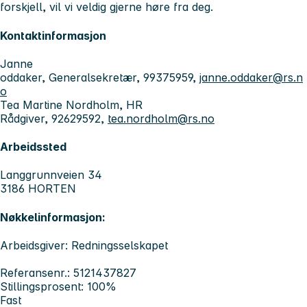
forskjell, vil vi veldig gjerne høre fra deg.
Kontaktinformasjon
Janne
oddaker, Generalsekretær, 99375959,
janne.oddaker@rs.n
o
Tea Martine Nordholm, HR
Rådgiver, 92629592,
tea.nordholm@rs.no
Arbeidssted
Langgrunnveien 34
3186 HORTEN
Nøkkelinformasjon:
Arbeidsgiver: Redningsselskapet
Referansenr.: 5121437827
Stillingsprosent: 100%
Fast