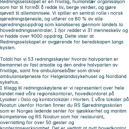
Redningsselskapet er en frivillig, humanitær organisasjon
som har til formål å redde liv, berge verdier, og gjøre
sjøvett til allemannseie. Vi spiller en sentral rolle i norsk
sjøredningstjeneste, og utfører ca 80 % av alle
sjøredningsoppdrag som kanaliseres gjennom landets to
hovedredningssentraler. I fjor reddet vi 31 menneskeliv og
vi hadde over 9000 oppdrag. Dette viser at
Redningsselskapet er avgjørende for beredskapen langs
kysten.
Totalt har vi 53 redningsskøyter hvorav halvparten er
bemannet av fast ansatte og den andre halvparten av
frivillige, samt fire ambulansebåter som driver
ambulansetjeneste for Helgelandssykehuset og Nordland
sykehus.
I tillegg til redningsskøytene er vi representert over hele
landet med våre regionskontorer, hovedkontoret på
Lysaker i Oslo og kontorlokaler i Horten. I våre lokaler på
Noatun utenfor Horten finner du RS Sjøredningsskolen
som er Norges ledende senter for sjøsikkerhet og maritim
kompetanse og RS Noatun som har restaurant,
overnatting for over 50 gjester og
konferansevirksomhet. Det er vedtatt at nytt hovedkontor