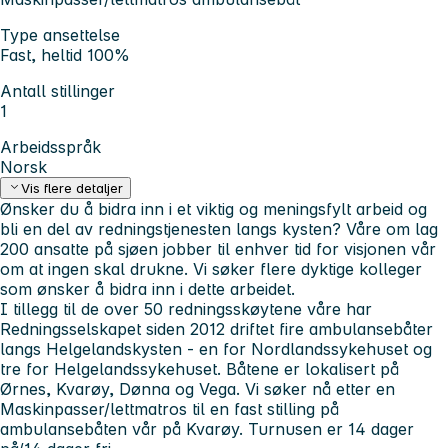
Type ansettelse
Fast, heltid 100%
Antall stillinger
1
Arbeidsspråk
Norsk
Vis flere detaljer
Ønsker du å bidra inn i et viktig og meningsfylt arbeid og
bli en del av redningstjenesten langs kysten? Våre om lag
200 ansatte på sjøen jobber til enhver tid for visjonen vår
om at ingen skal drukne. Vi søker flere dyktige kolleger
som ønsker å bidra inn i dette arbeidet.
I tillegg til de over 50 redningsskøytene våre har
Redningsselskapet siden 2012 driftet fire ambulansebåter
langs Helgelandskysten - en for Nordlandssykehuset og
tre for Helgelandssykehuset. Båtene er lokalisert på
Ørnes, Kvarøy, Dønna og Vega. Vi søker nå etter en
Maskinpasser/lettmatros til en fast stilling på
ambulansebåten vår på Kvarøy. Turnusen er 14 dager