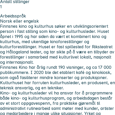
Antall stillinger
1
Arbeidsspråk
Norsk eller engelsk
Finnsnes kino og kulturhus søker en utviklingsorientert
person i fast stilling som kino- og kulturhusleder. Huset
åpnet i 1995 og har siden da vært et kombinert kino og
kulturhus, med ukentlige kinoforestillinger og
kulturforestillinger. Huset er fast spillested for Riksteatret
og Hålogaland teater, og tar sikte på å være en tilbyder av
forestillinger i samarbeid med kulturlivet lokalt, nasjonalt
og internasjonalt.
Finnsnes Kino har årlig rundt 190 visninger, og ca 17 000
publikummere. I 2020 ble det etablert kafé og kinokiosk,
som også fasiliterer mindre konserter og produksjoner.
Kulturhuset har forruten kulturhusleder, en produsent, en
teknisk ansvarlig, og en tekniker.
Kino- og kulturhusleder vil ha ansvar for å programmere
både kino- og kulturhusprogram, og arbeidsdagen består
av et stort oppgavespenn, fra praktiske gjøremål til
administrativt rutinearbeid samt møter med kunder, artister
og medarbeidere i mange ulike situasjoner. Yrket og