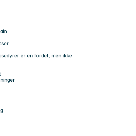
hain
sser
osedyrer er en fordel, men ikke
t
sninger
ig