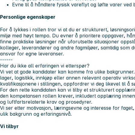
Evne til å håndtere fysisk vareflyt og løfte varer ved
Personlige egenskaper
For å lykkes i rollen tror vi at du er strukturert, løsningsori
miljø med høyt tempo. Du evner å prioritere oppgaver, håndt
finne praktiske løsninger når uforutsette situasjoner opps
kolleger, leverandører og andre fagmiljøer, samtidig som d
ansvar for egne leveranser.
------
Har du ikke all erfaringen vi etterspør?
Vi vet at gode kandidater kan komme fra ulike bakgrunner.
lager, logistikk, innkjøp eller annen relevant operativ virk
kvalifikasjonene i stillingen, oppfordrer vi deg likevel til å s
For den rette kandidaten kan vi tilby et strukturert opplær
den kompetansen rollen krever, inkludert opplæring innen
og luftfartsrelaterte krav og prosedyrer.
Vi ser etter motivasjon, læringsevne og interesse for faget
ulik bakgrunn og erfaringsnivå.
Vi tilbyr