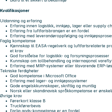
Bidra til et sikkert arbeidsmiljø
Kvalifikasjoner
Utdanning og erfaring
Erfaring innen logistikk, innkjøp, lager eller supply c
Erfaring fra luftfartsbransjen er en fordel
Erfaring med leverandøroppfølging og innkjøpsprose
Faglig kompetanse
Kjennskap til EASA-regelverk og luftfartsrelaterte pr
et krav
God forståelse for logistikk- og forsyningsprosesser
Kunnskap om tollbehandling og internasjonal varefly
Erfaring med MRP-systemer eller tilsvarende ERP-lø
Tekniske ferdigheter
God kompetanse i Microsoft Office
Erfaring med lager- og innkjøpssystemer
Gode engelskkunnskaper, skriftlig og muntlig
Norsk eller skandinavisk språkkompetanse er ønskel
Øvrige krav
Førerkort klasse B
Truckførerbevis
Farlig gods-kompetanse er en fordel