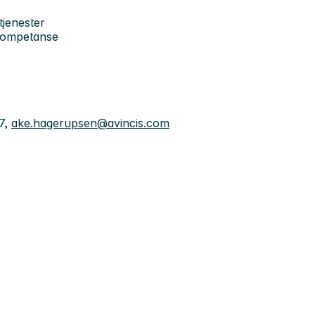
tjenester
gkompetanse
7,
ake.hagerupsen@avincis.com