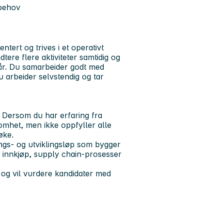
 behov
entert og trives i et operativt
ere flere aktiviteter samtidig og
tår. Du samarbeider godt med
u arbeider selvstendig og tar
 Dersom du har erfaring fra
somhet, men ikke oppfyller alle
øke.
ings- og utviklingsløp som bygger
 innkjøp, supply chain-prosesser
, og vil vurdere kandidater med