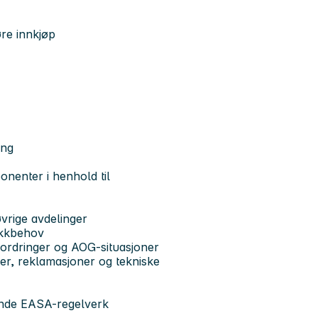
re innkjøp
ing
onenter i henhold til
vrige avdelinger
tikkbehov
tfordringer og AOG-situasjoner
aer, reklamasjoner og tekniske
dende EASA-regelverk