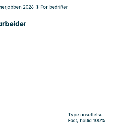
erjobben
2026
☀️
For bedrifter
arbeider
Type ansettelse
Fast, heltid 100%