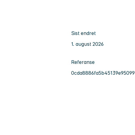
Sist endret
1. august 2026
Referanse
0cda8886fa5b45139e95099