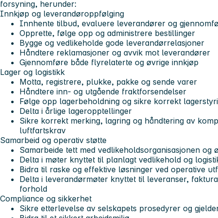
forsyning, herunder:
Innkjøp og leverandøroppfølging
Innhente tilbud, evaluere leverandører og gjennomfø
Opprette, følge opp og administrere bestillinger
Bygge og vedlikeholde gode leverandørrelasjoner
Håndtere reklamasjoner og avvik mot leverandører
Gjennomføre både flyrelaterte og øvrige innkjøp
Lager og logistikk
Motta, registrere, plukke, pakke og sende varer
Håndtere inn- og utgående fraktforsendelser
Følge opp lagerbeholdning og sikre korrekt lagerstyr
Delta i årlige lageropptellinger
Sikre korrekt merking, lagring og håndtering av komp
luftfartskrav
Samarbeid og operativ støtte
Samarbeide tett med vedlikeholdsorganisasjonen og ø
Delta i møter knyttet til planlagt vedlikehold og logis
Bidra til raske og effektive løsninger ved operative u
Delta i leverandørmøter knyttet til leveranser, faktur
forhold
Compliance og sikkerhet
Sikre etterlevelse av selskapets prosedyrer og gjel