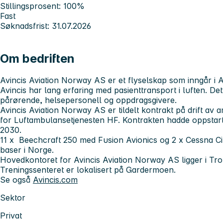
Stillingsprosent: 100%
Fast
Søknadsfrist: 31.07.2026
Om bedriften
Avincis Aviation Norway AS er et flyselskap som inngår i 
Avincis har lang erfaring med pasienttransport i luften. Dett
pårørende, helsepersonell og oppdragsgivere.
Avincis Aviation Norway AS er tildelt kontrakt på drift av
for Luftambulansetjenesten HF. Kontrakten hadde oppstart 1.
2030.
11 x Beechcraft 250 med Fusion Avionics og 2 x Cessna Cit
baser i Norge.
Hovedkontoret for Avincis Aviation Norway AS ligger i Tr
Treningssenteret er lokalisert på Gardermoen.
Se også
Avincis.com
Sektor
Privat