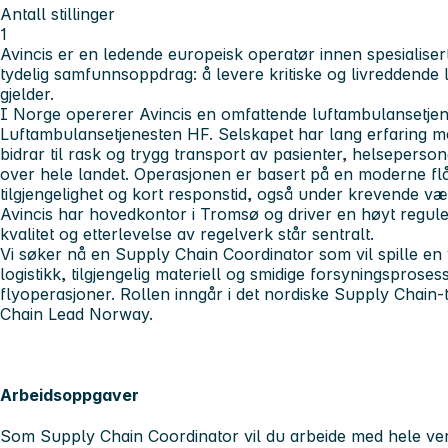
Antall stillinger
1
Avincis er en ledende europeisk operatør innen spesialisert
tydelig samfunnsoppdrag: å levere kritiske og livreddende l
gjelder.
I Norge opererer Avincis en omfattende luftambulansetje
Luftambulansetjenesten HF. Selskapet har lang erfaring me
bidrar til rask og trygg transport av pasienter, helseperson
over hele landet. Operasjonen er basert på en moderne flå
tilgjengelighet og kort responstid, også under krevende v
Avincis har hovedkontor i Tromsø og driver en høyt regule
kvalitet og etterlevelse av regelverk står sentralt.
Vi søker nå en Supply Chain Coordinator som vil spille en vik
logistikk, tilgjengelig materiell og smidige forsyningsprosess
flyoperasjoner. Rollen inngår i det nordiske Supply Chain-
Chain Lead Norway.
Arbeidsoppgaver
Som Supply Chain Coordinator vil du arbeide med hele verd