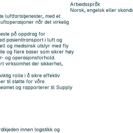
Arbeidsspråk
Norsk, engelsk eller skandi
e luftfartstjenester, med et
uftoperasjoner når det virkelig
neste på oppdrag for
d pasienttransport i luft og
ell og medisinsk utstyr med fly
te og flere baser som sikrer høy
ær- og operasjonsforhold.
rt virksomhet der sikkerhet,
tig rolle i å sikre effektiv
er til støtte for våre
teamet og rapporterer til Supply
ikjeden innen logistikk og