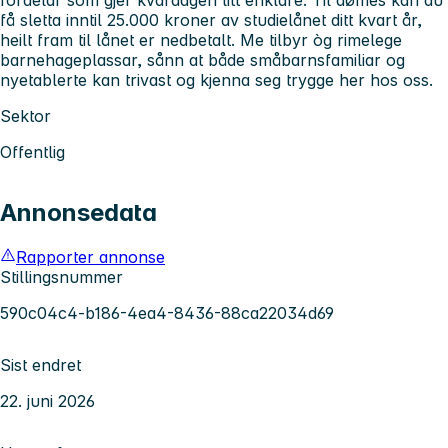
få sletta inntil 25.000 kroner av studielånet ditt kvart år,
heilt fram til lånet er nedbetalt. Me tilbyr òg rimelege
barnehageplassar, sånn at både småbarnsfamiliar og
nyetablerte kan trivast og kjenna seg trygge her hos oss.
Sektor
Offentlig
Annonsedata
Rapporter annonse
Stillingsnummer
590c04c4-b186-4ea4-8436-88ca22034d69
Sist endret
22. juni 2026