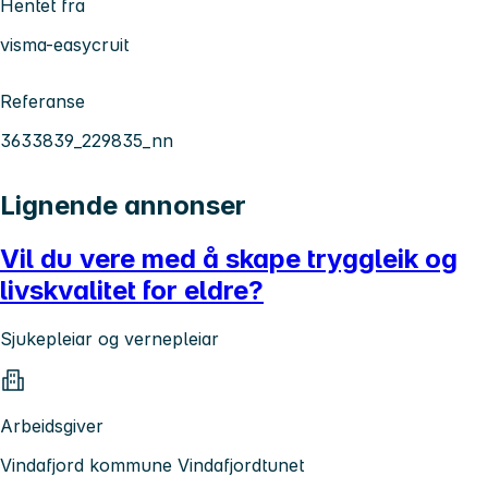
Hentet fra
visma-easycruit
Referanse
3633839_229835_nn
Lignende annonser
Vil du vere med å skape tryggleik og
livskvalitet for eldre?
Sjukepleiar og vernepleiar
Arbeidsgiver
Vindafjord kommune Vindafjordtunet