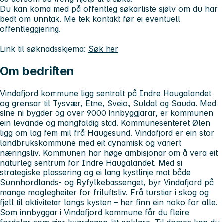
Du kan koma med på offentleg søkarliste sjølv om du har
bedt om unntak. Me tek kontakt før ei eventuell
offentleggjering.
Link til søknadsskjema:
Søk her
Om bedriften
Vindafjord kommune ligg sentralt på Indre Haugalandet
og grensar til Tysvær, Etne, Sveio, Suldal og Sauda. Med
sine ni bygder og over 9000 innbyggjarar, er kommunen
ein levande og mangfaldig stad. Kommunesenteret Ølen
ligg om lag fem mil frå Haugesund. Vindafjord er ein stor
landbrukskommune med eit dynamisk og variert
næringsliv. Kommunen har høge ambisjonar om å vera eit
naturleg sentrum for Indre Haugalandet. Med si
strategiske plassering og ei lang kystlinje mot både
Sunnhordlands- og Ryfylkebassenget, byr Vindafjord på
mange moglegheiter for friluftsliv. Frå turstiar i skog og
fjell til aktivitetar langs kysten – her finn ein noko for alle.
Som innbyggar i Vindafjord kommune får du fleire
fordelar som gjer kvardagen litt enklare. Til dømes kan du