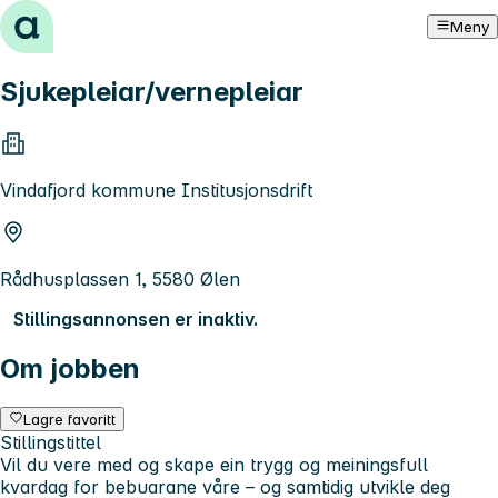
Hopp til innhold
Meny
Sjukepleiar/vernepleiar
Vindafjord kommune Institusjonsdrift
Rådhusplassen 1, 5580 Ølen
Stillingsannonsen er inaktiv.
Om jobben
Lagre favoritt
Stillingstittel
Vil du vere med og skape ein trygg og meiningsfull
kvardag for bebuarane våre – og samtidig utvikle deg