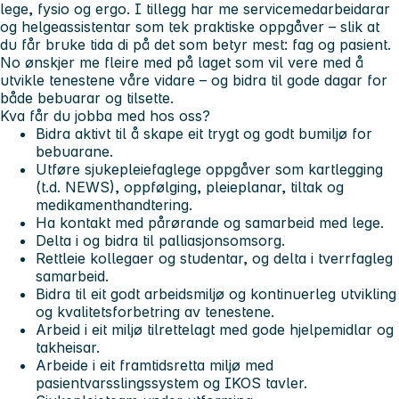
lege, fysio og ergo. I tillegg har me servicemedarbeidarar
og helgeassistentar som tek praktiske oppgåver – slik at
du får bruke tida di på det som betyr mest: fag og pasient.
No ønskjer me fleire med på laget som vil vere med å
utvikle tenestene våre vidare – og bidra til gode dagar for
både bebuarar og tilsette.
Kva får du jobba med hos oss?
Bidra aktivt til å skape eit trygt og godt bumiljø for
bebuarane.
Utføre sjukepleiefaglege oppgåver som kartlegging
(t.d. NEWS), oppfølging, pleieplanar, tiltak og
medikamenthandtering.
Ha kontakt med pårørande og samarbeid med lege.
Delta i og bidra til palliasjonsomsorg.
Rettleie kollegaer og studentar, og delta i tverrfagleg
samarbeid.
Bidra til eit godt arbeidsmiljø og kontinuerleg utvikling
og kvalitetsforbetring av tenestene.
Arbeid i eit miljø tilrettelagt med gode hjelpemidlar og
takheisar.
Arbeide i eit framtidsretta miljø med
pasientvarsslingssystem og IKOS tavler.