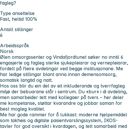
fagleg?
Type ansettelse
Fast, heltid 100%
Antall stillinger
6
Arbeidsspråk
Norsk
Ølen omsorgssenter og Vindafjordtunet søker no inntil 6
engasjerte og fagleg sterke sjukepleiarar og vernepleiarar,
fordelt på fleire avdelingar ved begge institusjonane. Me
har ledige stillingar blant anna innan demensomsorg,
somatisk langtid og natt.
Hos oss blir du ein del av eit inkluderande og tverrfagleg
miljø der bebuarane står i sentrum. Du «bur» i di avdeling,
men samarbeider tett med kollegaer på tvers – her deler
me kompetanse, støttar kvarandre og jobbar saman for
best mogleg kvalitet.
Me har gode rammer for å lukkast: moderne hjelpemiddel
som takheis og digitale pasientvarslingssystem, IKOS-
tavler for god oversikt i kvardagen, og tett samarbeid med