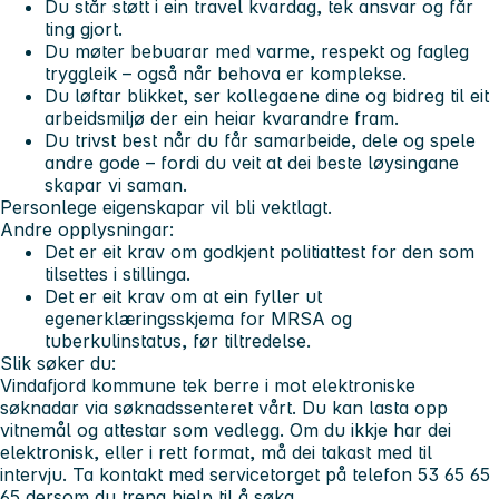
Du står støtt i ein travel kvardag, tek ansvar og får
ting gjort.
Du møter bebuarar med varme, respekt og fagleg
tryggleik – også når behova er komplekse.
Du løftar blikket, ser kollegaene dine og bidreg til eit
arbeidsmiljø der ein heiar kvarandre fram.
Du trivst best når du får samarbeide, dele og spele
andre gode – fordi du veit at dei beste løysingane
skapar vi saman.
Personlege eigenskapar vil bli vektlagt.
Andre opplysningar:
Det er eit krav om godkjent politiattest for den som
tilsettes i stillinga.
Det er eit krav om at ein fyller ut
egenerklæringsskjema for MRSA og
tuberkulinstatus, før tiltredelse.
Slik søker du:
Vindafjord kommune tek berre i mot elektroniske
søknadar via søknadssenteret vårt. Du kan lasta opp
vitnemål og attestar som vedlegg. Om du ikkje har dei
elektronisk, eller i rett format, må dei takast med til
intervju. Ta kontakt med servicetorget på telefon 53 65 65
65 dersom du treng hjelp til å søka.