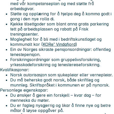
med vår kompetanseplan og med støtte frå
arbeidsgivar.
Støtte og opplæring for å hjelpa deg å komma godt i
gong i den nye rolla di.
Kjekke tilsettgoder som blant anna gratis parkering
tett på arbeidsplassen og rabatt på Frisk
treningssenter.
Moglegheit for å bli med i bedriftskunstlaget og
kommunalt kor (
KORe’ Vindafjord
)
Ein av Norges sikraste pensjonsordningar: offentleg
tenestepensjon.
Forsikringsordningar som gruppelivsforsikring,
yrkesskadeforsikring og tenestereiseforsikring.
Kvalifikasjonar:
Norsk autorisasjon som sjukepleiar eller vernepleiar.
Du må beherska godt norsk, både skriftleg og
munnleg. Skriftspråket i kommunen er på nynorsk.
Personlege eigenskapar:
Du ønskjer å gjere ein forskjell – kvar dag – for
menneska du møter.
Du er fagleg nysgjerrig og likar å finne nye og betre
måtar å løyse oppgåver på.