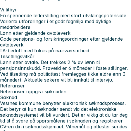
Vi tilbyr
En spennende lederstilling med stort utviklingspotensiale
Varierte utfordringer i et godt fagmiljø med dyktige
medarbeidere
Lønn etter gjeldende avtaleverk
Gode pensjons- og forsikringsordninger etter gjeldende
avtaleverk
IA-bedrift med fokus på nærværsarbeid
Tilsettingsvilkår
Lønn etter avtale. Det trekkes 2 % av lønn til
pensjonsinnskudd. Prøvetid er 6 måneder i faste stillinger.
Ved tilsetting må politiattest fremlegges (ikke eldre enn 3
måneder). Aktuelle søkere vil bli innkalt til intervju.
Referanser
Referanser oppgis i søknaden.
Søknad
Vestnes kommune benytter elektronisk søknadsprosess.
Det betyr at kun søknader sendt via det elektroniske
søknadssystemet vil bli vurdert. Det er viktig at du tar deg
tid til å svare på spørsmålene i søknaden og registrerer
CV-en din i søknadsskjemaet. Vitnemål og attester sendes