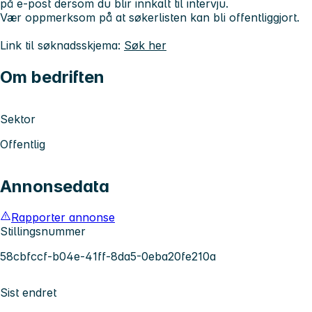
på e-post dersom du blir innkalt til intervju.
Vær oppmerksom på at søkerlisten kan bli offentliggjort.
Link til søknadsskjema:
Søk her
Om bedriften
Sektor
Offentlig
Annonsedata
Rapporter annonse
Stillingsnummer
58cbfccf-b04e-41ff-8da5-0eba20fe210a
Sist endret