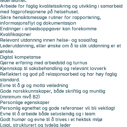
lederteamet.
Arbeide for faglig kvalitetssikring og utvikling i samarbeid
med fagprofesjonene på helsehuset.
Sikre hensiktsmessige rutiner for rapportering,
informasjonsflyt og dokumentasjon
Endringer i arbeidsoppgaver kan forekomme
Kvalifikasjoner
Relevant utdanning innen helse- og sosialfag
Lederutdanning, eller ønske om å ta slik utdanning er et
ønske.
Digital kompetanse
Gjerne erfaring med arbeidstid og turnus
Kjennskap til saksbehandling og relevant lovverk
Reflektert og god på relasjonsarbeid og har høy faglig
standard.
Evne til å gi og motta veiledning
Gode norskkunnskaper, både skriftlig og muntlig
(minimum nivå B2)
Personlige egenskaper
Personlig egnethet og gode referanser vil bli vektlagt
Evne til å arbeide både selvstendig og i team
Godt humør og evne til å trives i et hektisk miljø
Lojal, strukturert og tydelig leder