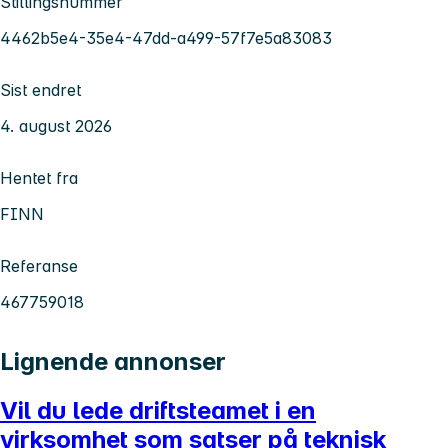
Stillingsnummer
4462b5e4-35e4-47dd-a499-57f7e5a83083
Sist endret
4. august 2026
Hentet fra
FINN
Referanse
467759018
Lignende annonser
Vil du lede driftsteamet i en
virksomhet som satser på teknisk