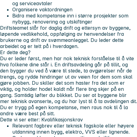
og serviceavtaler
Organisere vaktordningen
Bidra med kompetanse inn i større prosjekter som
nybygg, renovering og utskiftinger
Driftsteamet står for daglig drift og ettersyn av byggene,
løpende vedlikehold, oppfølging av henvendelser fra
brukerne og drift av svømmeanlegget. Du leder dette
arbeidet og er tett på i hverdagen.
Er dette deg?
Du er leder først, men har nok teknisk forståelse til å vite
hva folkene dine står i. En driftsavdeling går på tillit, og
den bygger du ved å være til stede, ta avgjørelser når de
trengs, og rydde hindringer ut av veien for dem som skal
gjøre jobben. Du skiller det som haster fra det som er
viktig, og holder hodet kaldt når flere ting skjer på en
gang. Samtidig løfter du blikket. Du ser at byggene blir
mer teknisk avanserte, og du har lyst til å ta avdelingen dit.
Du er trygg på egen kompetanse, men raus nok til å la
andre være best på sitt.
Dette vi ser etter:
Kvalifikasjonskrav
Relevant fagbrev eller teknisk fagskole eller høyere
utdanning innen bygg, elektro, VVS eller lignende.