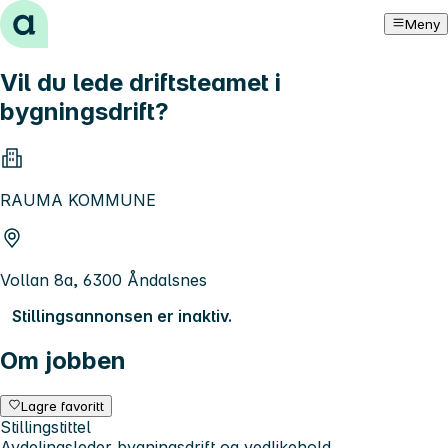
Hopp til innhold
Meny
Vil du lede driftsteamet i
bygningsdrift?
RAUMA KOMMUNE
Vollan 8a, 6300 Åndalsnes
Stillingsannonsen er inaktiv.
Om jobben
Lagre favoritt
Stillingstittel
Avdelingsleder bygningsdrift og vedlikehold