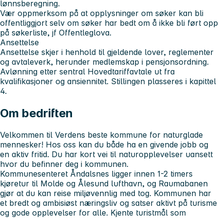
lønnsberegning.
Vær oppmerksom på at opplysninger om søker kan bli
offentliggjort selv om søker har bedt om å ikke bli ført opp
på søkerliste, jf Offentleglova.
Ansettelse
Ansettelse skjer i henhold til gjeldende lover, reglementer
og avtaleverk, herunder medlemskap i pensjonsordning.
Avlønning etter sentral Hovedtariffavtale ut fra
kvalifikasjoner og ansiennitet. Stillingen plasseres i kapittel
4.
Om bedriften
Velkommen til Verdens beste kommune for naturglade
mennesker! Hos oss kan du både ha en givende jobb og
en aktiv fritid. Du har kort vei til naturopplevelser uansett
hvor du befinner deg i kommunen.
Kommunesenteret Åndalsnes ligger innen 1-2 timers
kjøretur til Molde og Ålesund lufthavn, og Raumabanen
gjør at du kan reise miljøvennlig med tog. Kommunen har
et bredt og ambisiøst næringsliv og satser aktivt på turisme
og gode opplevelser for alle. Kjente turistmål som