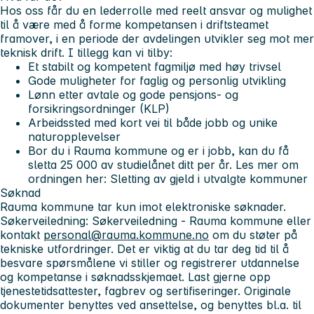
Hos oss får du en lederrolle med reelt ansvar og mulighet
til å være med å forme kompetansen i driftsteamet
framover, i en periode der avdelingen utvikler seg mot mer
teknisk drift. I tillegg kan vi tilby:
Et stabilt og kompetent fagmiljø med høy trivsel
Gode muligheter for faglig og personlig utvikling
Lønn etter avtale og gode pensjons- og
forsikringsordninger (KLP)
Arbeidssted med kort vei til både jobb og unike
naturopplevelser
Bor du i Rauma kommune og er i jobb, kan du få
sletta 25 000 av studielånet ditt per år. Les mer om
ordningen her: Sletting av gjeld i utvalgte kommuner
Søknad
Rauma kommune tar kun imot elektroniske søknader.
Søkerveiledning: Søkerveiledning - Rauma kommune eller
kontakt
personal@rauma.kommune.no
om du støter på
tekniske utfordringer. Det er viktig at du tar deg tid til å
besvare spørsmålene vi stiller og registrerer utdannelse
og kompetanse i søknadsskjemaet. Last gjerne opp
tjenestetidsattester, fagbrev og sertifiseringer. Originale
dokumenter benyttes ved ansettelse, og benyttes bl.a. til