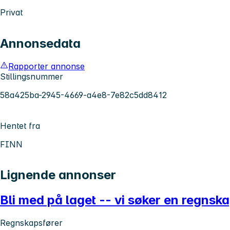
Privat
Annonsedata
Rapporter annonse
Stillingsnummer
58a425ba-2945-4669-a4e8-7e82c5dd8412
Hentet fra
FINN
Lignende annonser
Bli med på laget -- vi søker en regns
Regnskapsfører