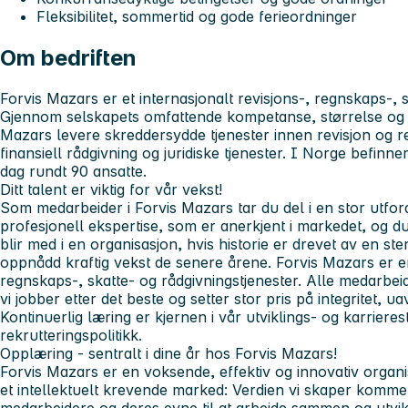
Fleksibilitet, sommertid og gode ferieordninger
Om bedriften
Forvis Mazars er et internasjonalt revisjons-, regnskaps-, 
Gjennom selskapets omfattende kompetanse, størrelse og k
Mazars levere skreddersydde tjenester innen revisjon og r
finansiell rådgivning og juridiske tjenester. I Norge befinne
dag rundt 90 ansatte.
Ditt talent er viktig for vår vekst!
Som medarbeider i Forvis Mazars tar du del i en stor utfo
profesjonell ekspertise, som er anerkjent i markedet, og du
blir med i en organisasjon, hvis historie er drevet av en s
oppnådd kraftig vekst de senere årene. Forvis Mazars er en
regnskaps-, skatte- og rådgivningstjenester. Alle medarbeid
vi jobber etter det beste og setter stor pris på integritet, 
Kontinuerlig læring er kjernen i vår utviklings- og karrierest
rekrutteringspolitikk.
Opplæring - sentralt i dine år hos Forvis Mazars!
Forvis Mazars er en voksende, effektiv og innovativ organis
et intellektuelt krevende marked: Verdien vi skaper kommer 
medarbeidere og deres evne til at arbeide sammen og utvi