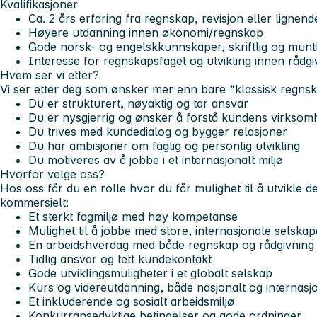
Kvalifikasjoner
Ca. 2 års erfaring fra regnskap, revisjon eller lignend
Høyere utdanning innen økonomi/regnskap
Gode norsk- og engelskkunnskaper, skriftlig og muntl
Interesse for regnskapsfaget og utvikling innen rådgi
Hvem ser vi etter?
Vi ser etter deg som ønsker mer enn bare “klassisk regnsk
Du er strukturert, nøyaktig og tar ansvar
Du er nysgjerrig og ønsker å forstå kundens virksom
Du trives med kundedialog og bygger relasjoner
Du har ambisjoner om faglig og personlig utvikling
Du motiveres av å jobbe i et internasjonalt miljø
Hvorfor velge oss?
Hos oss får du en rolle hvor du får mulighet til å utvikle d
kommersielt:
Et sterkt fagmiljø med høy kompetanse
Mulighet til å jobbe med store, internasjonale selskap
En arbeidshverdag med både regnskap og rådgivning
Tidlig ansvar og tett kundekontakt
Gode utviklingsmuligheter i et globalt selskap
Kurs og videreutdanning, både nasjonalt og internasj
Et inkluderende og sosialt arbeidsmiljø
Konkurransedyktige betingelser og gode ordninger