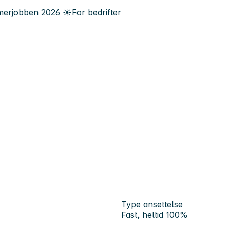
erjobben
2026
☀️
For bedrifter
Type ansettelse
Fast, heltid 100%