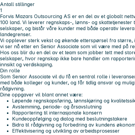
Antall stillinger
1
Forvis Mazars Outsourcing AS
er en del av et globalt nett
100 land. Vi leverer regnskaps-, lønns- og skattetjenester t
selskaper, og bistår våre kunder med både operativ levera
landegrenser.
Vi opplever sterk vekst og økende etterspørsel fra større,
vi ser nå etter en
Senior Associate
som vil være med på rei
Hos oss blir du en del av et team som jobber tett med sto
selskaper, hvor regnskap ikke bare handler om rapporter
innsikt og verdiskaping.
Din rolle
Som Senior Associate vil du få en sentral rolle i leveransen
med både kolleger og kunder, og får tidlig ansvar og muligh
rådgivning.
Dine oppgaver vil blant annet være:
Løpende regnskapsføring, lønnskjøring og kvalitetssi
Avstemming, periode- og årsavslutning
Rapportering til internasjonale konsern
Kundeoppfølging og dialog med beslutningstakere
Bidra til rådgivning og forbedring av kundens økono
Effektivisering og utvikling av arbeidsprosesser