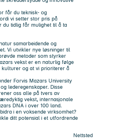
r får du teknisk- og
rdi vi setter stor pris på
du tidlig får mulighet til å ta
v natur samarbeidende og
. Vi utvikler nye løsninger til
tprøvde metoder som styrker
azars vekst er en naturlig følge
ulturer og at vi prioriterer å
under Forvis Mazars University
 og lederegenskaper. Disse
rener oss alle på tvers av
æredyktig vekst, internasjonale
Mazars DNA i over 100 land.
 bidra i en voksende virksomhet?
kle ditt potensial i et utfordrende
Nettsted