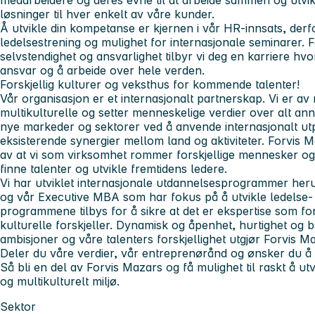
løsninger til hver enkelt av våre kunder.
Å utvikle din kompetanse er kjernen i vår HR-innsats, derfo
ledelsestrening og mulighet for internasjonale seminarer. Fo
selvstendighet og ansvarlighet tilbyr vi deg en karriere hvor 
ansvar og å arbeide over hele verden.
Forskjellig kulturer og veksthus for kommende talenter!
Vår organisasjon er et internasjonalt partnerskap. Vi er a
multikulturelle og setter menneskelige verdier over alt annet
nye markeder og sektorer ved å anvende internasjonalt u
eksisterende synergier mellom land og aktiviteter. Forvis M
av at vi som virksomhet rommer forskjellige mennesker og k
finne talenter og utvikle fremtidens ledere.
Vi har utviklet internasjonale utdannelsesprogrammer her
og vår Executive MBA som har fokus på å utvikle ledelse-
programmene tilbys for å sikre at det er ekspertise som fo
kulturelle forskjeller. Dynamisk og åpenhet, hurtighet og b
ambisjoner og våre talenters forskjellighet utgjør Forvis 
Deler du våre verdier, vår entreprenørånd og ønsker du å
Så bli en del av Forvis Mazars og få mulighet til raskt å utvi
og multikulturelt miljø.
Sektor