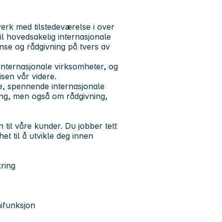
verk med tilstedeværelse i over
il hovedsakelig internasjonale
nse og rådgivning på tvers av
 internasjonale virksomheter, og
sen vår videre.
re, spennende internasjonale
ing, men også om rådgivning,
 til våre kunder. Du jobber tett
et til å utvikle deg innen
kring
mifunksjon