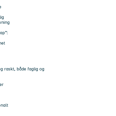
e
ig
vning
ap”:
het
eg raskt, både faglig og
er
onalt