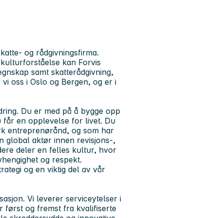
skatte- og rådgivningsfirma.
ulturforståelse kan Forvis
egnskap samt skatterådgivning,
r vi oss i Oslo og Bergen, og er i
rdring. Du er med på å bygge opp
 får en opplevelse for livet. Du
terk entreprenørånd, og som har
 global aktør innen revisjons-,
ere deler en felles kultur, hvor
uavhengighet og respekt.
rategi og en viktig del av vår
asjon. Vi leverer serviceytelser i
først og fremst fra kvalifiserte
kle skreddersydde og innovative