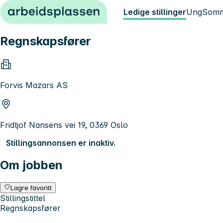
Hopp til innhold
Ledige stillinger
Ung
Somm
Regnskapsfører
Forvis Mazars AS
Fridtjof Nansens vei 19, 0369 Oslo
Stillingsannonsen er inaktiv.
Om jobben
Lagre favoritt
Stillingstittel
Regnskapsfører