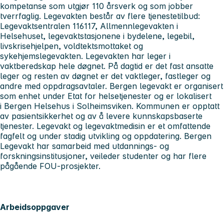
kompetanse som utgjør 110 årsverk og som jobber
tverrfaglig. Legevakten består av flere tjenestetilbud:
Legevaktsentralen 116117, Allmennlegevakten i
Helsehuset, legevaktstasjonene i bydelene, legebil,
livskrisehjelpen, voldtektsmottaket og
sykehjemslegevakten. Legevakten har leger i
vaktberedskap hele døgnet. På dagtid er det fast ansatte
leger og resten av døgnet er det vaktleger, fastleger og
andre med oppdragsavtaler. Bergen legevakt er organisert
som enhet under Etat for helsetjenester og er lokalisert
i Bergen Helsehus i Solheimsviken. Kommunen er opptatt
av pasientsikkerhet og av å levere kunnskapsbaserte
tjenester. Legevakt og legevaktmedisin er et omfattende
fagfelt og under stadig utvikling og oppdatering. Bergen
Legevakt har samarbeid med utdannings- og
forskningsinstitusjoner, veileder studenter og har flere
pågående FOU-prosjekter.
Arbeidsoppgaver