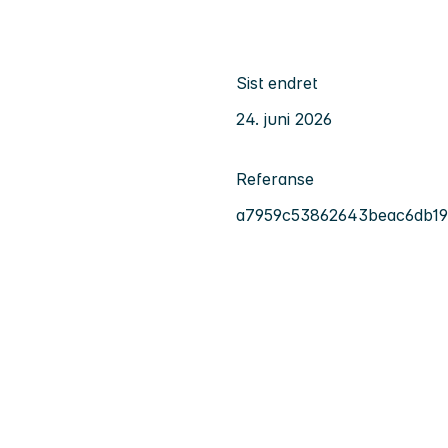
Sist endret
24. juni 2026
Referanse
a7959c53862643beac6db19