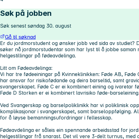
Søk på jobben
Søk senest søndag 30. august
Gå til søknad
Er du jordmorstudent og ønsker jobb ved sida av studiet? Då 
søker nå jordmorstudentar som har lyst til å jobbe saman m
helgestillingar på fødeavdelinga.
Litt om Fødeavdelinga:
Vi har tre fødeeiningar på Kvinneklinikken: Føde AB, Fød
har ansvar for risikofødande og deira barseltid, samt gravid
svangerskapet. Føde C er ei kombinert eining og ivaretar fø
Føde D Storken er ei kombinert lavrisiko føde-barseleining
Ved Svangerskap og barselpoliklinikk har vi poliklinisk op
komplikasjonar i svangerskapet, samt barseloppfølging. Al
for å løyse bemanningsufordringar i fellesskap.
Fødeavdelinga er såleis ein spennande arbeidsstad for jord
helgestillingar frå snarast. Det vil vere 3-delt turnus, med