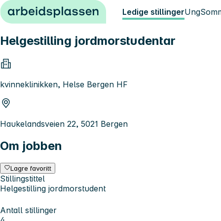
Hopp til innhold
Ledige stillinger
Ung
Somm
Helgestilling jordmorstudentar
kvinneklinikken, Helse Bergen HF
Haukelandsveien 22, 5021 Bergen
Om jobben
Lagre favoritt
Stillingstittel
Helgestilling jordmorstudent
Antall stillinger
4