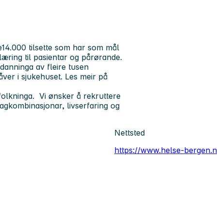
14.000 tilsette som har som mål
læring til pasientar og pårørande.
tdanninga av fleire tusen
åver i sjukehuset. Les meir på
folkninga. Vi ønsker å rekruttere
gkombinasjonar, livserfaring og
Nettsted
https://www.helse-bergen.n