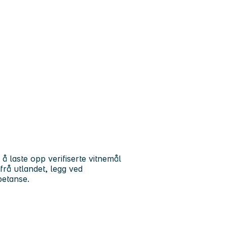
 å laste opp verifiserte vitnemål
frå utlandet, legg ved
petanse.