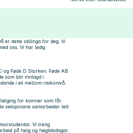
er dette stillinga for deg. Vi
ed oss. Vi har ledig
e C og Føde D Storken. Føde AB
e som blir innlagd i
dande i eit mellom-risikonivå.
.
pfølging for kvinner som får
le seksjonane samarbeider tett
morstudentar. Vi treng
 arbeid på helg og høgtidsdagar.