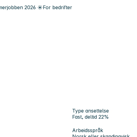
erjobben
2026
☀️
For bedrifter
Type ansettelse
Fast, deltid 22%
Arbeidsspråk
Norsk eller skandinavisk