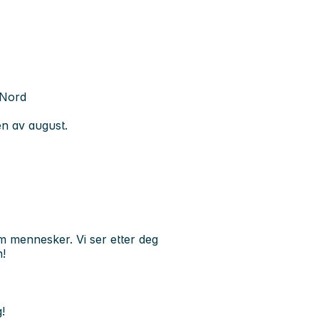
tNord
ten av august.
m mennesker. Vi ser etter deg
n!
!