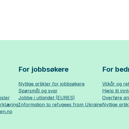
For jobbsøkere
For bedr
Nyttige artikler for jobbsøkere
Vilkår og ret
Spørsmål og svar
Hjelp til inn
sler
Jobbe i utlandet (EURES)
Overføre a
erklæring
Information to refugees from Ukraine
Nyttige artik
sen.no