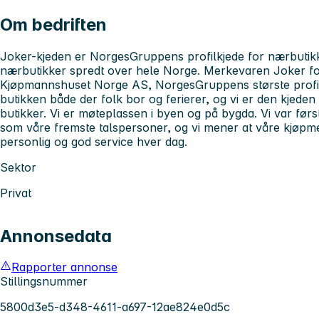
Om bedriften
Joker-kjeden er NorgesGruppens profilkjede for nærbutikk
nærbutikker spredt over hele Norge. Merkevaren Joker for
Kjøpmannshuset Norge AS, NorgesGruppens største profil
butikken både der folk bor og ferierer, og vi er den kjede
butikker. Vi er møteplassen i byen og på bygda. Vi var fø
som våre fremste talspersoner, og vi mener at våre kjøpm
personlig og god service hver dag.
Sektor
Privat
Annonsedata
Rapporter annonse
Stillingsnummer
5800d3e5-d348-4611-a697-12ae824e0d5c