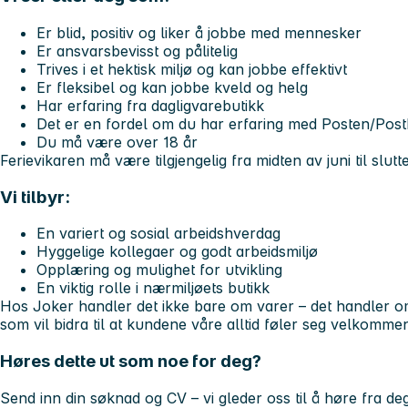
Er blid, positiv og liker å jobbe med mennesker
Er ansvarsbevisst og pålitelig
Trives i et hektisk miljø og kan jobbe effektivt
Er fleksibel og kan jobbe kveld og helg
Har erfaring fra dagligvarebutikk
Det er en fordel om du har erfaring med Posten/Pos
Du må være over 18 år
Ferievikaren må være tilgjengelig fra midten av juni til slut
Vi tilbyr:
En variert og sosial arbeidshverdag
Hyggelige kollegaer og godt arbeidsmiljø
Opplæring og mulighet for utvikling
En viktig rolle i nærmiljøets butikk
Hos Joker handler det ikke bare om varer – det handler o
som vil bidra til at kundene våre alltid føler seg velkomme
Høres dette ut som noe for deg?
Send inn din søknad og CV – vi gleder oss til å høre fra deg