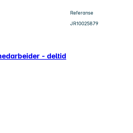
Referanse
JR10025879
edarbeider - deltid