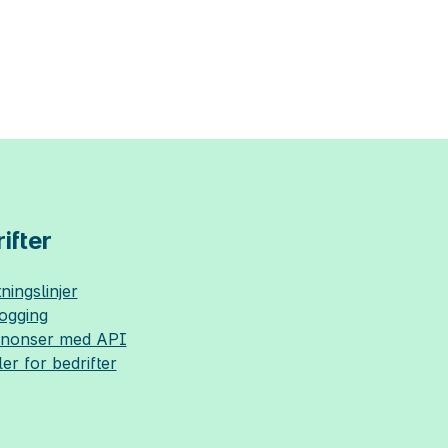
ifter
ningslinjer
logging
nnonser med API
ler for bedrifter