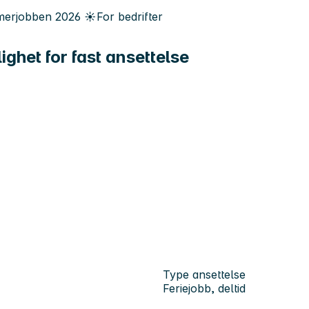
erjobben
2026
☀️
For bedrifter
ghet for fast ansettelse
Type ansettelse
Feriejobb, deltid