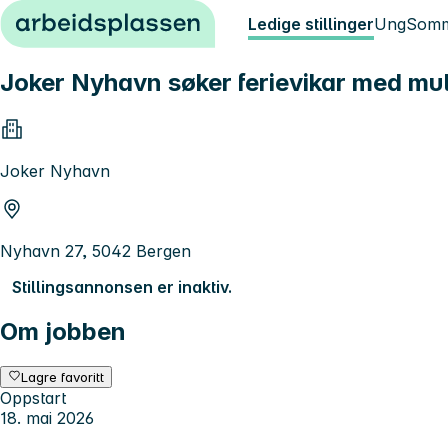
Hopp til innhold
Ledige stillinger
Ung
Somm
Joker Nyhavn søker ferievikar med muli
Joker Nyhavn
Nyhavn 27, 5042 Bergen
Stillingsannonsen er inaktiv.
Om jobben
Lagre favoritt
Oppstart
18. mai 2026