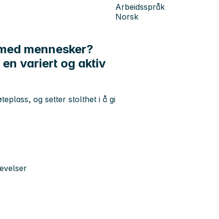
Arbeidsspråk
Norsk
es med mennesker?
 en variert og aktiv
eplass, og setter stolthet i å gi
evelser