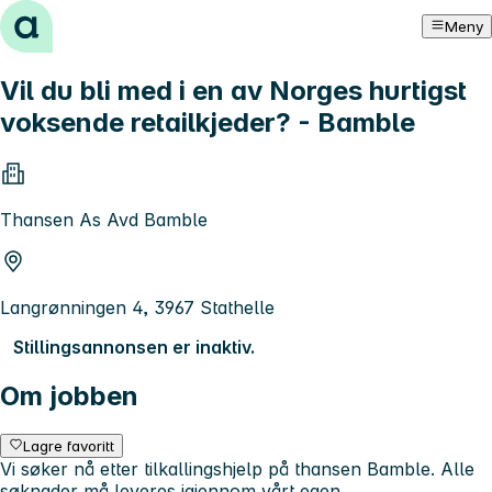
Hopp til innhold
Meny
Vil du bli med i en av Norges hurtigst
voksende retailkjeder? - Bamble
Thansen As Avd Bamble
Langrønningen 4, 3967 Stathelle
Stillingsannonsen er inaktiv.
Om jobben
Lagre favoritt
Vi søker nå etter tilkallingshjelp på thansen Bamble. Alle
søknader må leveres igjennom vårt egen