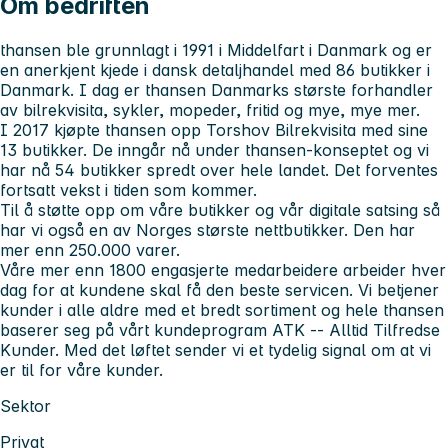
Om bedriften
thansen ble grunnlagt i 1991 i Middelfart i Danmark og er
en anerkjent kjede i dansk detaljhandel med 86 butikker i
Danmark. I dag er thansen Danmarks største forhandler
av bilrekvisita, sykler, mopeder, fritid og mye, mye mer.
I 2017 kjøpte thansen opp Torshov Bilrekvisita med sine
13 butikker. De inngår nå under thansen-konseptet og vi
har nå 54 butikker spredt over hele landet. Det forventes
fortsatt vekst i tiden som kommer.
Til å støtte opp om våre butikker og vår digitale satsing så
har vi også en av Norges største nettbutikker. Den har
mer enn 250.000 varer.
Våre mer enn 1800 engasjerte medarbeidere arbeider hver
dag for at kundene skal få den beste servicen. Vi betjener
kunder i alle aldre med et bredt sortiment og hele thansen
baserer seg på vårt kundeprogram ATK -- Alltid Tilfredse
Kunder. Med det løftet sender vi et tydelig signal om at vi
er til for våre kunder.
Sektor
Privat