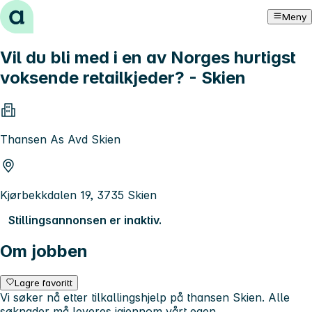
Hopp til innhold
Meny
Vil du bli med i en av Norges hurtigst
voksende retailkjeder? - Skien
Thansen As Avd Skien
Kjørbekkdalen 19, 3735 Skien
Stillingsannonsen er inaktiv.
Om jobben
Lagre favoritt
Vi søker nå etter tilkallingshjelp på thansen Skien. Alle
søknader må leveres igjennom vårt egen