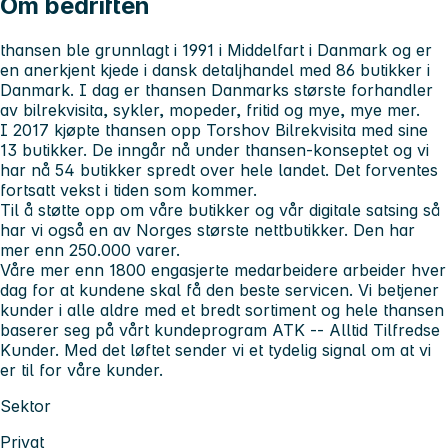
Om bedriften
thansen ble grunnlagt i 1991 i Middelfart i Danmark og er
en anerkjent kjede i dansk detaljhandel med 86 butikker i
Danmark. I dag er thansen Danmarks største forhandler
av bilrekvisita, sykler, mopeder, fritid og mye, mye mer.
I 2017 kjøpte thansen opp Torshov Bilrekvisita med sine
13 butikker. De inngår nå under thansen-konseptet og vi
har nå 54 butikker spredt over hele landet. Det forventes
fortsatt vekst i tiden som kommer.
Til å støtte opp om våre butikker og vår digitale satsing så
har vi også en av Norges største nettbutikker. Den har
mer enn 250.000 varer.
Våre mer enn 1800 engasjerte medarbeidere arbeider hver
dag for at kundene skal få den beste servicen. Vi betjener
kunder i alle aldre med et bredt sortiment og hele thansen
baserer seg på vårt kundeprogram ATK -- Alltid Tilfredse
Kunder. Med det løftet sender vi et tydelig signal om at vi
er til for våre kunder.
Sektor
Privat