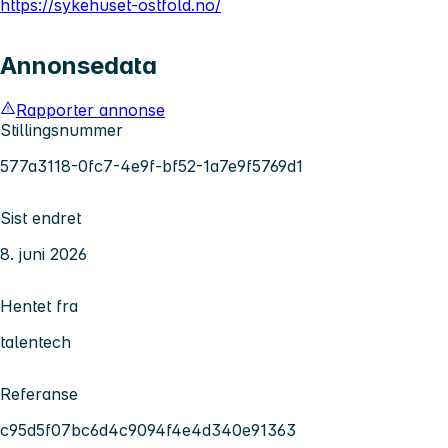
https://sykehuset-ostfold.no/
Annonsedata
Rapporter annonse
Stillingsnummer
577a3118-0fc7-4e9f-bf52-1a7e9f5769d1
Sist endret
8. juni 2026
Hentet fra
talentech
Referanse
c95d5f07bc6d4c9094f4e4d340e91363