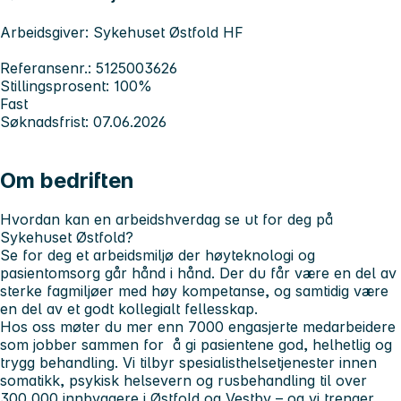
Arbeidsgiver: Sykehuset Østfold HF
Referansenr.: 5125003626
Stillingsprosent: 100%
Fast
Søknadsfrist: 07.06.2026
Om bedriften
Hvordan kan en arbeidshverdag se ut for deg på
Sykehuset Østfold?
Se for deg et arbeidsmiljø der høyteknologi og
pasientomsorg går hånd i hånd. Der du får være en del av
sterke fagmiljøer med høy kompetanse, og samtidig være
en del av et godt kollegialt fellesskap.
Hos oss møter du mer enn 7000 engasjerte medarbeidere
som jobber sammen for å gi pasientene god, helhetlig og
trygg behandling. Vi tilbyr spesialisthelsetjenester innen
somatikk, psykisk helsevern og rusbehandling til over
300 000 innbyggere i Østfold og Vestby – og vi trenger