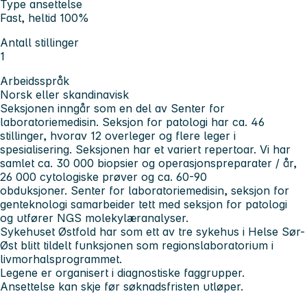
Type ansettelse
Fast, heltid 100%
Antall stillinger
1
Arbeidsspråk
Norsk eller skandinavisk
Seksjonen inngår som en del av Senter for
laboratoriemedisin. Seksjon for patologi har ca. 46
stillinger, hvorav 12 overleger og flere leger i
spesialisering. Seksjonen har et variert repertoar. Vi har
samlet ca. 30 000 biopsier og operasjonspreparater / år,
26 000 cytologiske prøver og ca. 60-90
obduksjoner. Senter for laboratoriemedisin, seksjon for
genteknologi samarbeider tett med seksjon for patologi
og utfører NGS molekylæranalyser.
Sykehuset Østfold har som ett av tre sykehus i Helse Sør-
Øst blitt tildelt funksjonen som regionslaboratorium i
livmorhalsprogrammet.
Legene er organisert i diagnostiske faggrupper.
Ansettelse kan skje før søknadsfristen utløper.