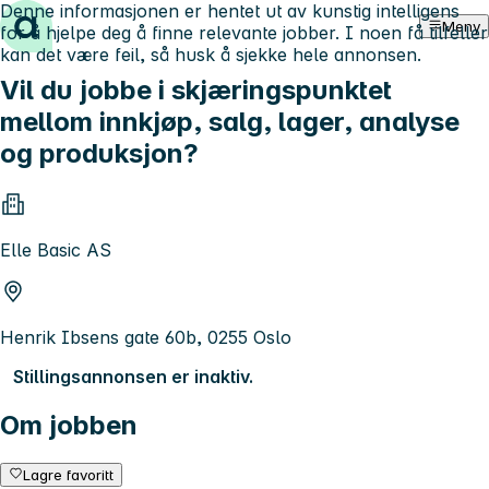
Denne informasjonen er hentet ut av kunstig intelligens
Hopp til innhold
Meny
for å hjelpe deg å finne relevante jobber. I noen få tilfeller
kan det være feil, så husk å sjekke hele annonsen.
Vil du jobbe i skjæringspunktet
mellom innkjøp, salg, lager, analyse
og produksjon?
Elle Basic AS
Henrik Ibsens gate 60b, 0255 Oslo
Stillingsannonsen er inaktiv.
Om jobben
Lagre favoritt