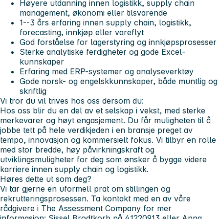
Høyere utdanning innen logistikk, supply chain
management, økonomi eller tilsvarende
1--3 års erfaring innen supply chain, logistikk,
forecasting, innkjøp eller vareflyt
God forståelse for lagerstyring og innkjøpsprosesser
Sterke analytiske ferdigheter og gode Excel-
kunnskaper
Erfaring med ERP-systemer og analyseverktøy
Gode norsk- og engelskkunnskaper, både muntlig og
skriftlig
Vi tror du vil trives hos oss dersom du:
Hos oss blir du en del av et selskap i vekst, med sterke
merkevarer og høyt engasjement. Du får muligheten til å
jobbe tett på hele verdikjeden i en bransje preget av
tempo, innovasjon og kommersielt fokus. Vi tilbyr en rolle
med stor bredde, høy påvirkningskraft og
utviklingsmuligheter for deg som ønsker å bygge videre
karriere innen supply chain og logistikk.
Høres dette ut som deg?
Vi tar gjerne en uformell prat om stillingen og
rekrutteringsprosessen. Ta kontakt med en av våre
rådgivere i The Assessment Company for mer
informasjon: Sissel Brodtkorb på 41220913 eller Anna