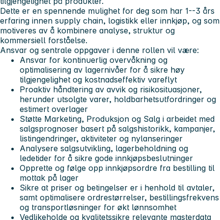
tilgjengelighet på produkter.
Dette er en spennende mulighet for deg som har 1--3 års
erfaring innen supply chain, logistikk eller innkjøp, og som
motiveres av å kombinere analyse, struktur og
kommersiell forståelse.
Ansvar og sentrale oppgaver i denne rollen vil være:
Ansvar for kontinuerlig overvåkning og
optimalisering av lagernivåer for å sikre høy
tilgjengelighet og kostnadseffektiv vareflyt
Proaktiv håndtering av avvik og risikosituasjoner,
herunder utsolgte varer, holdbarhetsutfordringer og
estimert overlager
Støtte Marketing, Produksjon og Salg i arbeidet med
salgsprognoser basert på salgshistorikk, kampanjer,
listingendringer, aktiviteter og nylanseringer
Analysere salgsutvikling, lagerbeholdning og
ledetider for å sikre gode innkjøpsbeslutninger
Opprette og følge opp innkjøpsordre fra bestilling til
mottak på lager
Sikre at priser og betingelser er i henhold til avtaler,
samt optimalisere ordrestørrelser, bestillingsfrekvens
og transportløsninger for økt lønnsomhet
Vedlikeholde og kvalitetssikre relevante masterdata