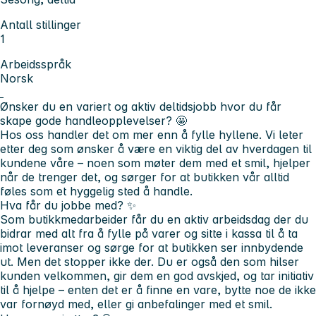
Antall stillinger
1
Arbeidsspråk
Norsk
Ønsker du en variert og aktiv deltidsjobb hvor du får
skape gode handleopplevelser?
🤩
Hos oss handler det om mer enn å fylle hyllene. Vi leter
etter deg som ønsker å være en viktig del av hverdagen til
kundene våre – noen som møter dem med et smil, hjelper
når de trenger det, og sørger for at butikken vår alltid
føles som et hyggelig sted å handle.
Hva får du jobbe med?
✨
Som butikkmedarbeider får du en aktiv arbeidsdag der du
bidrar med alt fra å fylle på varer og sitte i kassa til å ta
imot leveranser og sørge for at butikken ser innbydende
ut. Men det stopper ikke der. Du er også den som hilser
kunden velkommen, gir dem en god avskjed, og tar initiativ
til å hjelpe – enten det er å finne en vare, bytte noe de ikke
var fornøyd med, eller gi anbefalinger med et smil.