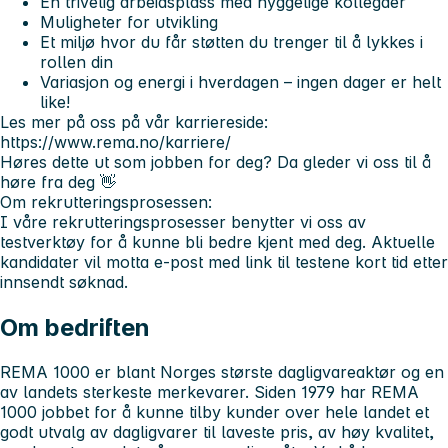
En trivelig arbeidsplass med hyggelige kollegaer
Muligheter for utvikling
Et miljø hvor du får støtten du trenger til å lykkes i
rollen din
Variasjon og energi i hverdagen – ingen dager er helt
like!
Les mer på oss på vår karriereside:
https://www.rema.no/karriere/
Høres dette ut som jobben for deg? Da gleder vi oss til å
høre fra deg 👋
Om rekrutteringsprosessen:
I våre rekrutteringsprosesser benytter vi oss av
testverktøy for å kunne bli bedre kjent med deg. Aktuelle
kandidater vil motta e-post med link til testene kort tid etter
innsendt søknad.
Om bedriften
REMA 1000 er blant Norges største dagligvareaktør og en
av landets sterkeste merkevarer. Siden 1979 har REMA
1000 jobbet for å kunne tilby kunder over hele landet et
godt utvalg av dagligvarer til laveste pris, av høy kvalitet,