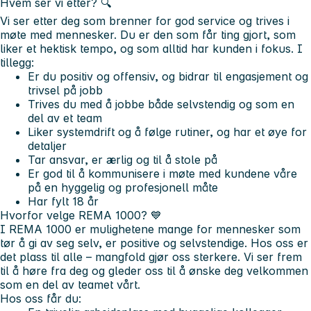
Hvem ser vi etter? 🔍
Vi ser etter deg som brenner for god service og trives i
møte med mennesker. Du er den som får ting gjort, som
liker et hektisk tempo, og som alltid har kunden i fokus. I
tillegg:
Er du positiv og offensiv, og bidrar til engasjement og
trivsel på jobb
Trives du med å jobbe både selvstendig og som en
del av et team
Liker systemdrift og å følge rutiner, og har et øye for
detaljer
Tar ansvar, er ærlig og til å stole på
Er god til å kommunisere i møte med kundene våre
på en hyggelig og profesjonell måte
Har fylt 18 år
Hvorfor velge REMA 1000?
💙
I REMA 1000 er mulighetene mange for mennesker som
tør å gi av seg selv, er positive og selvstendige. Hos oss er
det plass til alle – mangfold gjør oss sterkere. Vi ser frem
til å høre fra deg og gleder oss til å ønske deg velkommen
som en del av teamet vårt.
Hos oss får du: