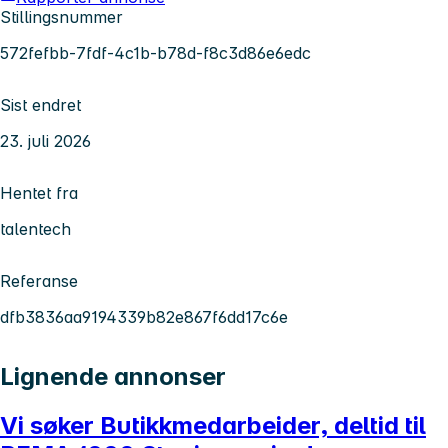
Stillingsnummer
572fefbb-7fdf-4c1b-b78d-f8c3d86e6edc
Sist endret
23. juli 2026
Hentet fra
talentech
Referanse
dfb3836aa9194339b82e867f6dd17c6e
Lignende annonser
Vi søker Butikkmedarbeider, deltid til