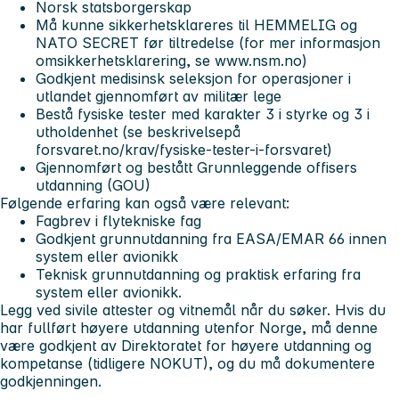
Norsk statsborgerskap
Må kunne sikkerhetsklareres til HEMMELIG og
NATO SECRET før tiltredelse (for mer informasjon
omsikkerhetsklarering, se www.nsm.no)
Godkjent medisinsk seleksjon for operasjoner i
utlandet gjennomført av militær lege
Bestå fysiske tester med karakter 3 i styrke og 3 i
utholdenhet (se beskrivelsepå
forsvaret.no/krav/fysiske-tester-i-forsvaret)
Gjennomført og bestått Grunnleggende offisers
utdanning (GOU)
Følgende erfaring kan også være relevant:
Fagbrev i flytekniske fag
Godkjent grunnutdanning fra EASA/EMAR 66 innen
system eller avionikk
Teknisk grunnutdanning og praktisk erfaring fra
system eller avionikk.
Legg ved sivile attester og vitnemål når du søker. Hvis du
har fullført høyere utdanning utenfor Norge, må denne
være godkjent av Direktoratet for høyere utdanning og
kompetanse (tidligere NOKUT), og du må dokumentere
godkjenningen.