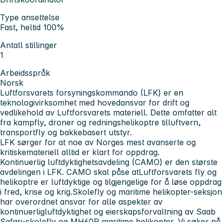
Type ansettelse
Fast, heltid 100%
Antall stillinger
1
Arbeidsspråk
Norsk
Luftforsvarets forsyningskommando (LFK) er en
teknologivirksomhet med hovedansvar for drift og
vedlikehold av Luftforsvarets materiell. Dette omfatter alt
fra kampfly, droner og redningshelikoptre tilluftvern,
transportfly og bakkebasert utstyr.
LFK sørger for at noe av Norges mest avanserte og
kritiskemateriell alltid er klart for oppdrag.
Kontinuerlig luftdyktighetsavdeling (CAMO) er den største
avdelingen i LFK. CAMO skal påse atLuftforsvarets fly og
helikoptre er luftdyktige og tilgjengelige for å løse oppdrag
i fred, krise og krig.Skolefly og maritime helikopter-seksjon
har overordnet ansvar for alle aspekter av
kontinuerligluftdyktighet og eierskapsforvaltning av Saab
Safari-skolefly og MH60R maritime helikopter. Vi søker nå