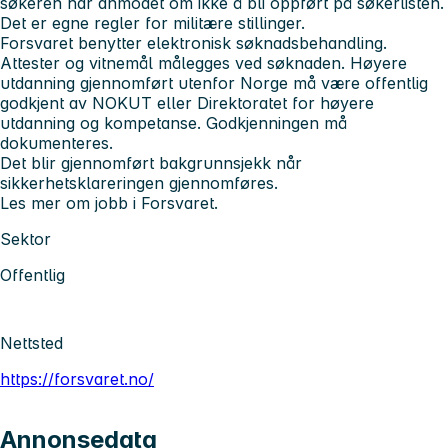
søkeren har anmodet om ikke å bli oppført på søkerlisten.
Det er egne regler for militære stillinger.
Forsvaret benytter elektronisk søknadsbehandling.
Attester og vitnemål
må
legges ved søknaden. Høyere
utdanning gjennomført utenfor Norge må være offentlig
godkjent av NOKUT eller Direktoratet for høyere
utdanning og kompetanse. Godkjenningen må
dokumenteres.
Det blir gjennomført bakgrunnsjekk når
sikkerhetsklareringen gjennomføres.
Les mer om jobb i Forsvaret.
Sektor
Offentlig
Nettsted
https://forsvaret.no/
Annonsedata