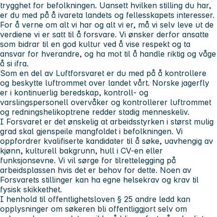
trygghet for befolkningen. Uansett hvilken stilling du har,
er du med på å ivareta landets og fellesskapets interesser.
For å verne om alt vi har og alt vi er, må vi selv leve ut de
verdiene vi er satt til å forsvare. Vi ønsker derfor ansatte
som bidrar til en god kultur ved å vise respekt og ta
ansvar for hverandre, og ha mot til å handle riktig og våge
å si ifra.
Som en del av Luftforsvaret er du med på å kontrollere
og beskytte luftrommet over landet vårt. Norske jagerfly
er i kontinuerlig beredskap, kontroll- og
varslingspersonell overvåker og kontrollerer luftrommet
og redningshelikoptrene redder stadig menneskeliv.
I Forsvaret er det ønskelig at arbeidsstyrken i størst mulig
grad skal gjenspeile mangfoldet i befolkningen. Vi
oppfordrer kvalifiserte kandidater til å søke, uavhengig av
kjønn, kulturell bakgrunn, hull i CV-en eller
funksjonsevne. Vi vil sørge for tilrettelegging på
arbeidsplassen hvis det er behov for dette. Noen av
Forsvarets stillinger kan ha egne helsekrav og krav til
fysisk skikkethet.
I henhold til offentlighetsloven § 25 andre ledd kan
opplysninger om søkeren bli offentliggjort selv om