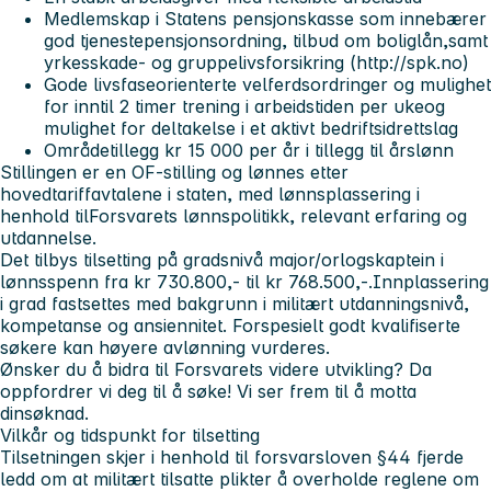
Medlemskap i Statens pensjonskasse som innebærer
god tjenestepensjonsordning, tilbud om boliglån,samt
yrkesskade- og gruppelivsforsikring (http://spk.no)
Gode livsfaseorienterte velferdsordringer og mulighet
for inntil 2 timer trening i arbeidstiden per ukeog
mulighet for deltakelse i et aktivt bedriftsidrettslag
Områdetillegg kr 15 000 per år i tillegg til årslønn
Stillingen er en OF-stilling og lønnes etter
hovedtariffavtalene i staten, med lønnsplassering i
henhold tilForsvarets lønnspolitikk, relevant erfaring og
utdannelse.
Det tilbys tilsetting på gradsnivå major/orlogskaptein i
lønnsspenn fra kr 730.800,- til kr 768.500,-.Innplassering
i grad fastsettes med bakgrunn i militært utdanningsnivå,
kompetanse og ansiennitet. Forspesielt godt kvalifiserte
søkere kan høyere avlønning vurderes.
Ønsker du å bidra til Forsvarets videre utvikling? Da
oppfordrer vi deg til å søke! Vi ser frem til å motta
dinsøknad.
Vilkår og tidspunkt for tilsetting
Tilsetningen skjer i henhold til forsvarsloven §44 fjerde
ledd om at militært tilsatte plikter å overholde reglene om