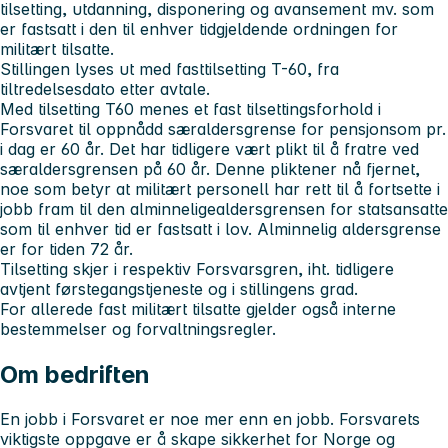
tilsetting, utdanning, disponering og avansement mv. som
er fastsatt i den til enhver tidgjeldende ordningen for
militært tilsatte.
Stillingen lyses ut med fasttilsetting T-60, fra
tiltredelsesdato etter avtale.
Med tilsetting T60 menes et fast tilsettingsforhold i
Forsvaret til oppnådd særaldersgrense for pensjonsom pr.
i dag er 60 år. Det har tidligere vært plikt til å fratre ved
særaldersgrensen på 60 år. Denne pliktener nå fjernet,
noe som betyr at militært personell har rett til å fortsette i
jobb fram til den alminneligealdersgrensen for statsansatte
som til enhver tid er fastsatt i lov. Alminnelig aldersgrense
er for tiden 72 år.
Tilsetting skjer i respektiv Forsvarsgren, iht. tidligere
avtjent førstegangstjeneste og i stillingens grad.
For allerede fast militært tilsatte gjelder også interne
bestemmelser og forvaltningsregler.
Om bedriften
En jobb i Forsvaret er noe mer enn en jobb. Forsvarets
viktigste oppgave er å skape sikkerhet for Norge og