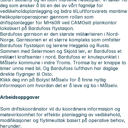
deg som ønsker å bli en del av vårt fagmiljø for
vedlikeholdsplanlegging og bidra tilLuftforsvarets maritime
helikopteroperasjoner gjennom rollen som
driftsplanlegger for MH60R ved CAMOsitt plankontor
lokalisert på Bardufoss flystasjon.
Bardufoss garnison er den største militærleiren i Nord-
Norge. Garnisonen er et større kompleks som omfatter
Bardufoss flystasjon og leirene Heggelia og Rusta.
Sammen med Setermoen og Skjold leir, er Bardufoss et
militært kraftsenter i nord. Bardufoss er knutepunktet i
Målselv kommune i indre Troms. Tromsø by er knappe to
timer unna med bil. Og Bardufoss lufthavn har daglige
direkte flyginger til Oslo.
Klikk deg inn på Bolyst Målselv for å finne nyttig
informasjon om hvordan det er å leve og bo i Målselv.
Arbeidsoppgaver
Som driftskoordinator vil du koordinere informasjon og
møtevirksomhet for effektiv planlegging av vedlikehold,
modifikasjoner og flytimeuttak basert på operative behov,
herunder: