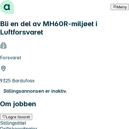
Hopp til innhold
Meny
Bli en del av MH60R-miljøet i
Luftforsvaret
Forsvaret
9325 Bardufoss
Stillingsannonsen er inaktiv.
Om jobben
Lagre favoritt
Stillingstittel
Driftskoordinator