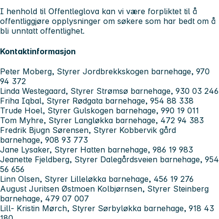
I henhold til Offentleglova kan vi være forpliktet til å
offentliggjøre opplysninger om søkere som har bedt om å
bli unntatt offentlighet.
Kontaktinformasjon
Peter Moberg, Styrer Jordbrekkskogen barnehage, 970
94 372
Linda Westegaard, Styrer Strømsø barnehage, 930 03 246
Friha Iqbal, Styrer Rødgata barnehage, 954 88 338
Trude Hoel, Styrer Gulskogen barnehage, 990 19 011
Tom Myhre, Styrer Langløkka barnehage, 472 94 383
Fredrik Bjugn Sørensen, Styrer Kobbervik gård
barnehage, 908 93 773
Jane Lysaker, Styrer Hatten barnehage, 986 19 983
Jeanette Fjeldberg, Styrer Dalegårdsveien barnehage, 954
56 656
Linn Olsen, Styrer Lilleløkka barnehage, 456 19 276
August Juritsen Østmoen Kolbjørnsen, Styrer Steinberg
barnehage, 479 07 007
Lill- Kristin Mørch, Styrer Sørbyløkka barnehage, 918 43
180