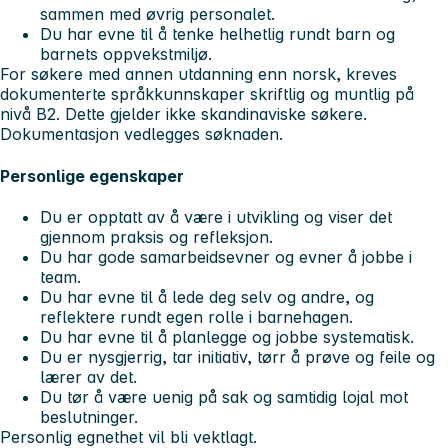
sammen med øvrig personalet.
Du har evne til å tenke helhetlig rundt barn og
barnets oppvekstmiljø.
For søkere med annen utdanning enn norsk, kreves
dokumenterte språkkunnskaper skriftlig og muntlig på
nivå B2. Dette gjelder ikke skandinaviske søkere.
Dokumentasjon vedlegges søknaden.
Personlige egenskaper
Du er opptatt av å være i utvikling og viser det
gjennom praksis og refleksjon.
Du har gode samarbeidsevner og evner å jobbe i
team.
Du har evne til å lede deg selv og andre, og
reflektere rundt egen rolle i barnehagen.
Du har evne til å planlegge og jobbe systematisk.
Du er nysgjerrig, tar initiativ, tørr å prøve og feile og
lærer av det.
Du tør å være uenig på sak og samtidig lojal mot
beslutninger.
Personlig egnethet vil bli vektlagt.