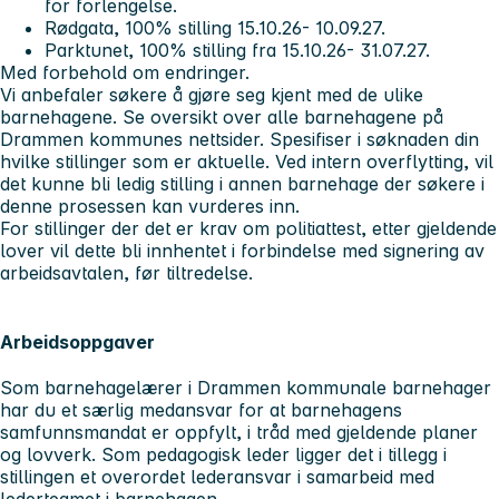
for forlengelse.
Rødgata, 100% stilling 15.10.26- 10.09.27.
Parktunet, 100% stilling fra 15.10.26- 31.07.27.
Med forbehold om endringer.
Vi anbefaler søkere å gjøre seg kjent med de ulike
barnehagene. Se oversikt over alle barnehagene på
Drammen kommunes nettsider. Spesifiser i søknaden din
hvilke stillinger som er aktuelle. Ved intern overflytting, vil
det kunne bli ledig stilling i annen barnehage der søkere i
denne prosessen kan vurderes inn.
For stillinger der det er krav om politiattest, etter gjeldende
lover vil dette bli innhentet i forbindelse med signering av
arbeidsavtalen, før tiltredelse.
Arbeidsoppgaver
Som barnehagelærer i Drammen kommunale barnehager
har du et særlig medansvar for at barnehagens
samfunnsmandat er oppfylt, i tråd med gjeldende planer
og lovverk. Som pedagogisk leder ligger det i tillegg i
stillingen et overordet lederansvar i samarbeid med
lederteamet i barnehagen.