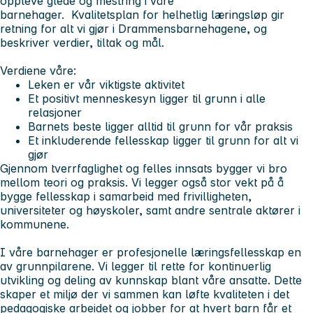
oppleve glede og mestring i våre
barnehager. Kvalitetsplan for helhetlig læringsløp gir
retning for alt vi gjør i Drammensbarnehagene, og
beskriver verdier, tiltak og mål.
Verdiene våre:
Leken er vår viktigste aktivitet
Et positivt menneskesyn ligger til grunn i alle
relasjoner
Barnets beste ligger alltid til grunn for vår praksis
Et inkluderende fellesskap ligger til grunn for alt vi
gjør
Gjennom tverrfaglighet og felles innsats bygger vi bro
mellom teori og praksis. Vi legger også stor vekt på å
bygge fellesskap i samarbeid med frivilligheten,
universiteter og høyskoler, samt andre sentrale aktører i
kommunene.
I våre barnehager er profesjonelle læringsfellesskap en
av grunnpilarene. Vi legger til rette for kontinuerlig
utvikling og deling av kunnskap blant våre ansatte. Dette
skaper et miljø der vi sammen kan løfte kvaliteten i det
pedagogiske arbeidet og jobber for at hvert barn får et