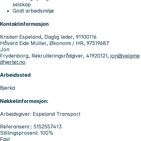
selskap
Godt arbeidsmiljø
Kontaktinformasjon
Kristian Espeland, Daglig leder, 91100116
Håvard Eide Müller, Økonomi / HR, 97519687
Jon
Frydenborg, Rekrutteringsrådgiver, 41920121,
jon@velgme
dhjertet.no
Arbeidssted
Bjerka
Nøkkelinformasjon:
Arbeidsgiver: Espeland Transport
Referansenr.: 5152557413
Stillingsprosent: 100%
Fast