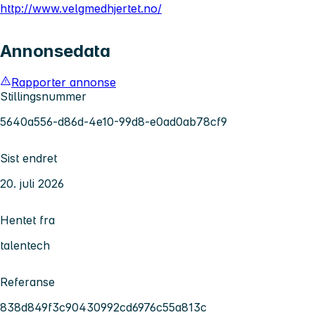
http://www.velgmedhjertet.no/
Annonsedata
Rapporter annonse
Stillingsnummer
5640a556-d86d-4e10-99d8-e0ad0ab78cf9
Sist endret
20. juli 2026
Hentet fra
talentech
Referanse
838d849f3c90430992cd6976c55a813c