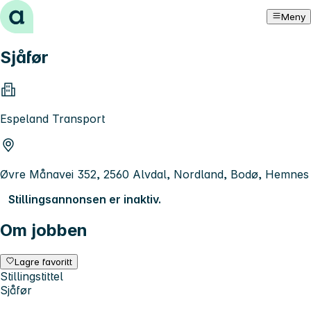
Hopp til innhold
Meny
Sjåfør
Espeland Transport
Øvre Månavei 352, 2560 Alvdal, Nordland, Bodø, Hemnes
Stillingsannonsen er inaktiv.
Om jobben
Lagre favoritt
Stillingstittel
Sjåfør