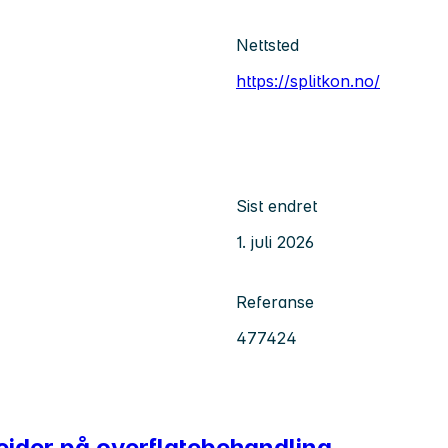
Nettsted
https://splitkon.no/
Sist endret
1. juli 2026
Referanse
477424
eider på overflatebehandling