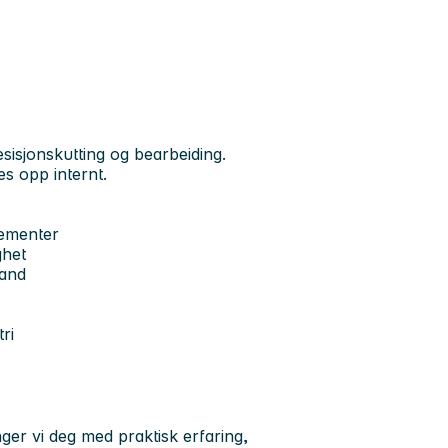
sisjonskutting og bearbeiding.
s opp internt.
lementer
ghet
band
ri
nger vi deg med praktisk erfaring,