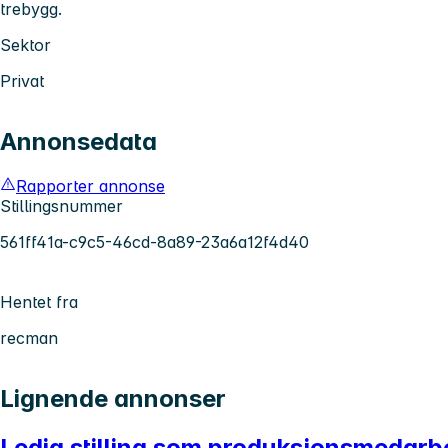
trebygg.
Sektor
Privat
Annonsedata
Rapporter annonse
Stillingsnummer
561ff41a-c9c5-46cd-8a89-23a6a12f4d40
Hentet fra
recman
Lignende annonser
Ledig stilling som produksjonsmedarb