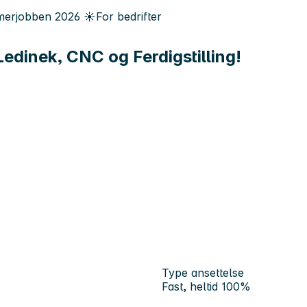
erjobben
2026
☀️
For bedrifter
edinek, CNC og Ferdigstilling!
Type ansettelse
Fast, heltid 100%