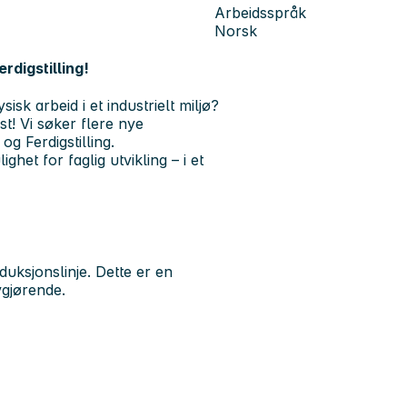
Arbeidsspråk
Norsk
rdigstilling!
isk arbeid i et industrielt miljø?
kst! Vi søker
flere nye
g Ferdigstilling.
et for faglig utvikling – i et
uksjonslinje. Dette er en
vgjørende.