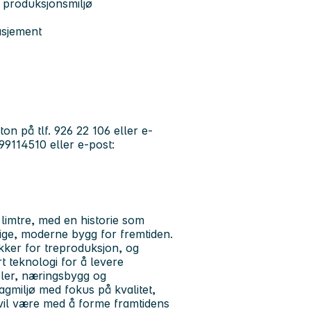
 produksjonsmiljø
asjement
n på tlf. 926 22 106 eller e-
 99114510 eller e-post:
limtre
, med en historie som
tige, moderne bygg for fremtiden.
kker for treproduksjon, og
t teknologi for å levere
oler, næringsbygg og
fagmiljø med fokus på kvalitet,
 vil være med å forme framtidens