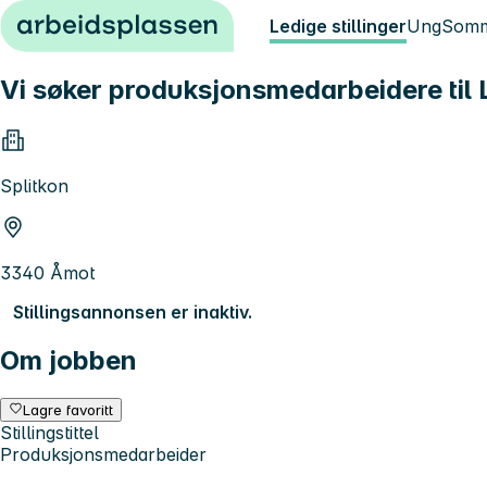
Hopp til innhold
Ledige stillinger
Ung
Somm
Vi søker produksjonsmedarbeidere til L
Splitkon
3340 Åmot
Stillingsannonsen er inaktiv.
Om jobben
Lagre favoritt
Stillingstittel
Produksjonsmedarbeider