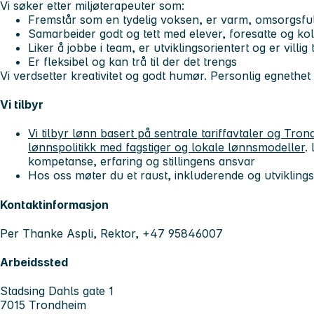
Vi søker etter miljøterapeuter som:
Fremstår som en tydelig voksen, er varm, omsorgsful
Samarbeider godt og tett med elever, foresatte og ko
Liker å jobbe i team, er utviklingsorientert og er villig 
Er fleksibel og kan trå til der det trengs
Vi verdsetter kreativitet og godt humør. Personlig egnethet
Vi tilbyr
Vi tilbyr lønn basert på sentrale tariffavtaler og T
lønnspolitikk med fagstiger og lokale lønnsmodeller
.
kompetanse, erfaring og stillingens ansvar
Hos oss møter du et raust, inkluderende og utvikling
Kontaktinformasjon
Per Thanke Aspli, Rektor, +47 95846007
Arbeidssted
Stadsing Dahls gate 1
7015 Trondheim