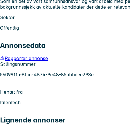
Som en del av vårt samfunnsansvar og vårt arbeid med pers
bakgrunnssjekk av aktuelle kandidater der dette er relevan
Sektor
Offentlig
Annonsedata
Rapporter annonse
Stillingsnummer
5609911a-8fcc-4874-9e48-85abbdee398e
Hentet fra
talentech
Lignende annonser