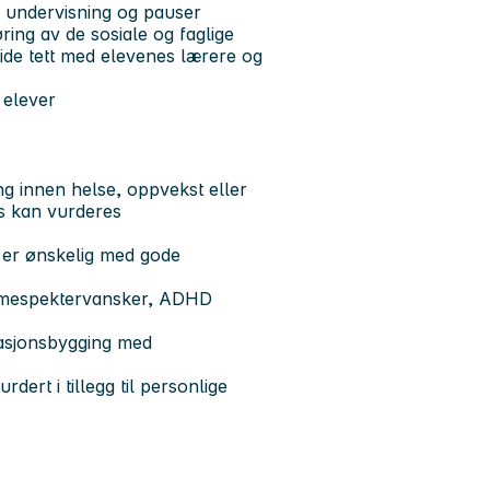
 i undervisning og pauser
ing av de sosiale og faglige
ide tett med elevenes lærere og
 elever
g innen helse, oppvekst eller
is kan vurderes
t er ønskelig med gode
ismespektervansker, ADHD
asjonsbygging med
ert i tillegg til personlige