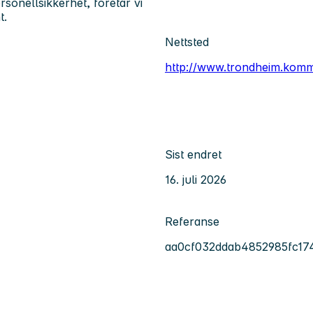
onellsikkerhet, foretar vi
t.
Nettsted
http://www.trondheim.kom
Sist endret
16. juli 2026
Referanse
aa0cf032ddab4852985fc17