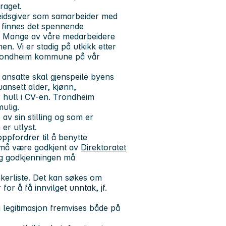
draget.
eidsgiver som samarbeider med
s finnes det spennende
lt. Mange av våre medarbeidere
nen. Vi er stadig på utkikk etter
Trondheim kommune på vår
ansatte skal gjenspeile byens
uansett alder, kjønn,
er hull i CV-en. Trondheim
ulig.
v sin stilling og som er
 er utlyst.
ppfordrer til å benytte
 må være godkjent av
Direktoratet
og godkjenningen må
kerliste. Det kan søkes om
or å få innvilget unntak, jf.
g legitimasjon fremvises både på