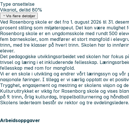
Type ansettelse
Vikariat, deltid 80%
Vis flere detaljer
Ved Rosenborg skole er det fra 1. august 2026 til 31. desem
prosent stilling som miljøterapeut. Det kan være mulighet f
Rosenborg skole er en ungdomsskole med rundt 500 elever 
fem barneskoler, som medfører et stort mangfold i elevgru
trinn, med tre klasser på hvert trinn. Skolen har to innfør
elever.
Det pedagogiske utviklingsarbeidet ved skolen har fokus 
trivsel og læring i et inkluderende fellesskap. Læringsarbei
fellesskap med rom for mangfold.
Vi er en skole i utvikling og endrer vårt læringssyn og vå
nasjonale føringer. I tillegg er vi særlig opptatt av et pos
Trygghet, engasjement og mestring er skolens visjon og de
Kulturuttrykket er viktig for Rosenborg skole og vises bla
på 9. trinn, årlig kulturdag, trippelballturnering og håndbal
Skolens lederteam består av rektor og tre avdelingsledere
Arbeidsoppgaver