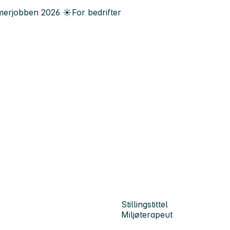
erjobben
2026
☀️
For bedrifter
Stillingstittel
Miljøterapeut