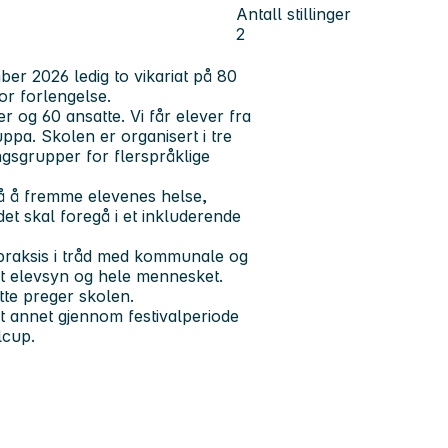
Antall stillinger
2
ber 2026 ledig to vikariat på 80
or forlengelse.
og 60 ansatte. Vi får elever fra
ppa. Skolen er organisert i tre
ingsgrupper for flerspråklige
på å fremme elevenes helse,
det skal foregå i et inkluderende
r praksis i tråd med kommunale og
itivt elevsyn og hele mennesket.
tte preger skolen.
nt annet gjennom festivalperiode
lcup.
.