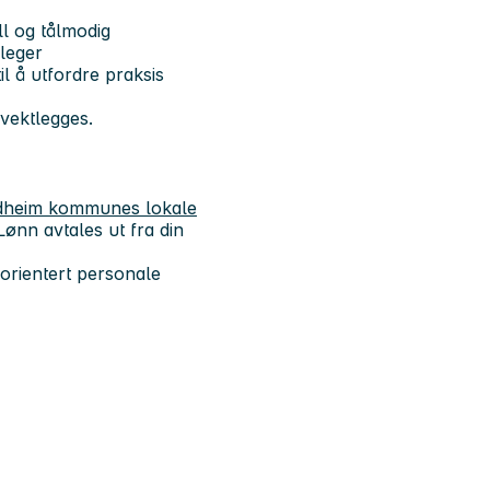
l og tålmodig
lleger
til å utfordre praksis
 vektlegges.
rondheim kommunes lokale
 Lønn avtales ut fra din
sorientert personale