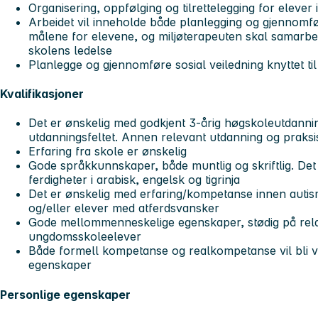
Organisering, oppfølging og tilrettelegging for elever
Arbeidet vil inneholde både planlegging og gjennomfør
målene for elevene, og miljøterapeuten skal samarbe
skolens ledelse
Planlegge og gjennomføre sosial veiledning knyttet til
Kvalifikasjoner
Det er ønskelig med godkjent 3-årig høgskoleutdannin
utdanningsfeltet. Annen relevant utdanning og praks
Erfaring fra skole er ønskelig
Gode språkkunnskaper, både muntlig og skriftlig. De
ferdigheter i arabisk, engelsk og tigrinja
Det er ønskelig med erfaring/kompetanse innen aut
og/eller elever med atferdsvansker
Gode mellommenneskelige egenskaper, stødig på rel
ungdomsskoleelever
Både formell kompetanse og realkompetanse vil bli vurd
egenskaper
Personlige egenskaper