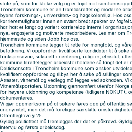
stole på, som tar kloke valg og er lojal mot samfunnsopp
Trondheim kommune er en framtidsrettet og moderne arb
byens forsknings-, universitets- og høgskolemiljø. Hos os
karrieremuligheter innen en svært bredt spekter av fagfe
har hatt et langt og variert karriereløp internt i organisasjo
nye, engasjerte og motiverte medarbeidere. Les mer om 
hjemmeside
og siden
Jobb hos oss
.
Trondheim kommune legger til rette for mangfold, og våre 
befolkning. Vi oppfordrer kvalifiserte kandidater til å søke 
funksjonsevne, seksuell orientering, religion, etnisitet, ell
kommune tilrettelegger arbeidsforholdene så langt det er m
Deltidsansatte i Trondheim kommune som ønsker utvidelse a
kvalifisert oppfordres og tilbys her å søke på stillinger som
Attester, vitnemål og vedlegg må legges ved søknaden. Vi o
Vitnemålsportalen. Utdanning gjennomført utenfor Norge
for høyere utdanning og kompetanse
(tidligere NOKUT), 
dokumenteres.
Vi gjør oppmerksom på at søkere føres opp på offentlig sø
anonymitet, men det må foreligge særskilte omstendigheter f
Offentleglova § 25.
Gyldig politiattest må fremlegges der det er påkrevd. Gyldi
intervju og første arbeidsdag.