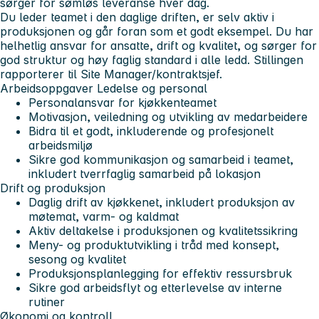
sørger for sømløs leveranse hver dag.
Du leder teamet i den daglige driften, er selv aktiv i
produksjonen og går foran som et godt eksempel. Du har
helhetlig ansvar for ansatte, drift og kvalitet, og sørger for
god struktur og høy faglig standard i alle ledd. Stillingen
rapporterer til Site Manager/kontraktsjef.
Arbeidsoppgaver
Ledelse og personal
Personalansvar for kjøkkenteamet
Motivasjon, veiledning og utvikling av medarbeidere
Bidra til et godt, inkluderende og profesjonelt
arbeidsmiljø
Sikre god kommunikasjon og samarbeid i teamet,
inkludert tverrfaglig samarbeid på lokasjon
Drift og produksjon
Daglig drift av kjøkkenet, inkludert produksjon av
møtemat, varm- og kaldmat
Aktiv deltakelse i produksjonen og kvalitetssikring
Meny- og produktutvikling i tråd med konsept,
sesong og kvalitet
Produksjonsplanlegging for effektiv ressursbruk
Sikre god arbeidsflyt og etterlevelse av interne
rutiner
Økonomi og kontroll