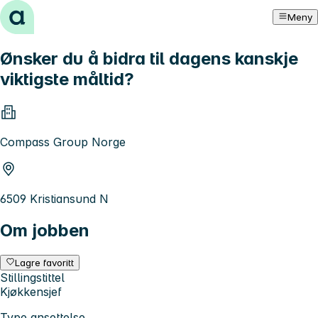
Hopp til innhold
Meny
Ønsker du å bidra til dagens kanskje
viktigste måltid?
Compass Group Norge
6509 Kristiansund N
Om jobben
Lagre favoritt
Stillingstittel
Kjøkkensjef
Type ansettelse